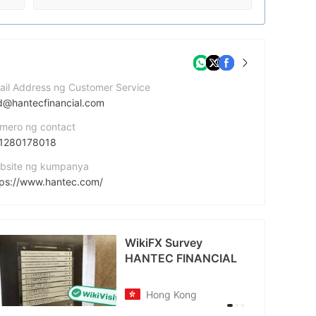
ail Address ng Customer Service
d@hantecfinancial.com
mero ng contact
1280178018
bsite ng kumpanya
tps://www.hantec.com/
dress ng kumpanya
1276, 1st Floor, Govant Building, Kumul Highway, Port Vila, Republic of Vanuatu
WikiFX Survey
cebook
HANTEC FINANCIAL
tps://www.facebook.com/HantecFinancialGlobal
Hong Kong