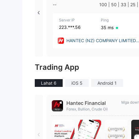
--
100 | 50 | 33 | 25 |
| 1
Server IP
Ping
223.***.56
35 ms
HANTEC (NZ) COMPANY LIMITED
(New Zealand)
Trading App
Lahat 6
iOS 5
Android 1
Hantec Financial
Mga down
Forex, Bullion, Crude Oil