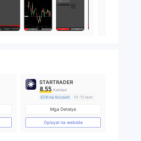
STARTRADER
8.55
Kalidad
ECN na Account
10-15 taon
Kinokontrol sa Australia
Mga Detalye
Paggawa ng Market (MM)
Pangunahing label na MT4
Opisyal na website