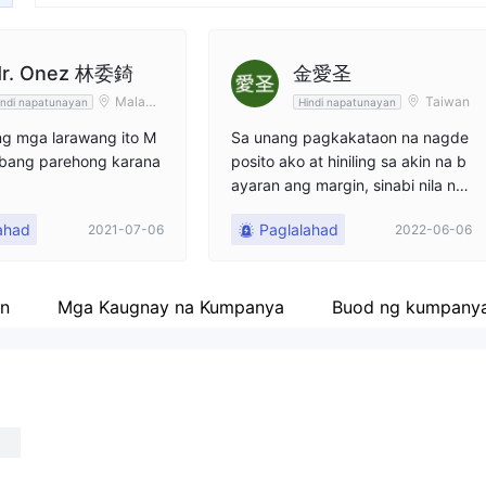
r. Onez 林委錡
金愛圣
Malaysi
Taiwan
indi napatunayan
Hindi napatunayan
a
ng mga larawang ito M
Sa unang pagkakataon na nagde
 bang parehong karana
posito ako at hiniling sa akin na b
ayaran ang margin, sinabi nila na
natatakot sila na ito ay isang ilega
ahad
Paglalahad
2021-07-06
2022-06-06
l na account at kailangan kong ba
yaran ang pondo ng peligro, at p
agkatapos ay hindi nila inilabas a
ng pondo sa iba't ibang mga pan
an
Mga Kaugnay na Kumpanya
Buod ng kumpany
galan.