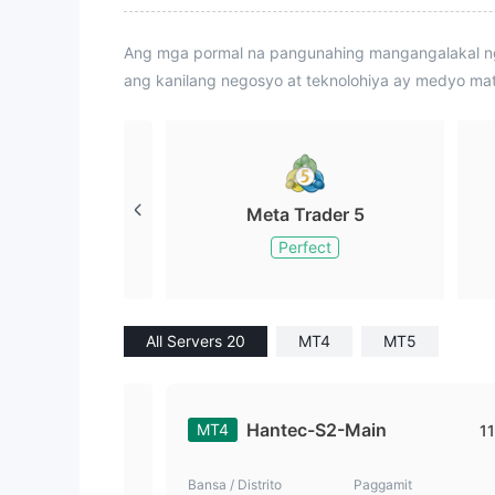
Ang mga pormal na pangunahing mangangalakal ng 
ang kanilang negosyo at teknolohiya ay medyo ma
Meta Trader 5
Perfect
All Servers 20
MT4
MT5
Hantec-S2-Main
MT4
11
Bansa / Distrito
Paggamit