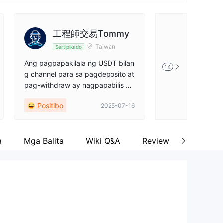
工程師交易Tommy
稳汇方
Taiwan
Sertipikado
Sertipikado
Ang pagpapakilala ng USDT bilan
Nag-forex tradin
14
g channel para sa pagdeposito at
at sa platform na
pag-withdraw ay nagpapabilis at
erate ng 5 taon. 
nagpapadali sa proseso, may ma
aging matatag, a
Positibo
Positibo
2025-07-16
katwirang gastos sa transaksyon,
t withdrawal ay n
at may mapagkakatiwalaang reg
a akong ginagami
ulasyon.
panya, at magand
a
Mga Balita
Wiki Q&A
Review