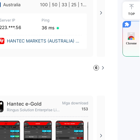
Australia
100 | 50 | 33 | 25 | 10
Seychelles
| 1
TOP
Server IP
Ping
Server IP
223.***.56
223.***.56
36 ms
HANTEC MARKETS (AUSTRALIA) PT
Hantec (Seyche
Chrome
Y LIMITED (Australia)
6
Hantec e-Gold
Mga download
HMA Inte
153
Ringus Solution Enterprise Lim
Ringus Soluti
ited