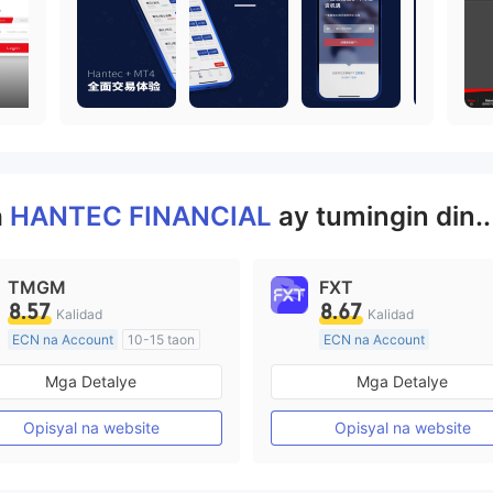
a
HANTEC FINANCIAL
ay tumingin din..
TMGM
FXT
8.57
8.67
Kalidad
Kalidad
ECN na Account
10-15 taon
ECN na Account
Kinokontrol sa Australia
20 Taon Pataas
Mga Detalye
Mga Detalye
Paggawa ng Market (MM)
Kinokontrol sa Australia
Pangunahing label na MT4
Paggawa ng Market (MM)
Opisyal na website
Opisyal na website
Pangunahing label na MT4