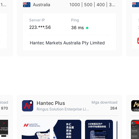
 10
Australia
1000 | 500 | 400 | 30
0 | 200 | 175 | 150 | 1
25 | 100 | 75 | 66 | 50
Server IP
| 33 | 25 | 20 | 10 | 5 |
Ping
3 | 2 | 1
223.***.56
36 ms
Hantec Markets Australia Pty Limited
load
Hantec Plus
Mga download
970
264
Ringus Solution Enterprise Lim
ited