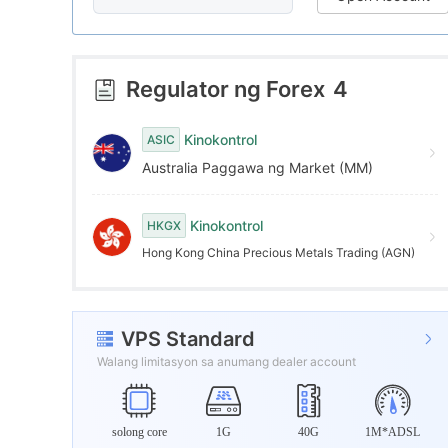
9
7
4
8
5
Regulator ng Forex
4
9
6
Kinokontrol
ASIC
Australia Paggawa ng Market (MM)
7
Kinokontrol
HKGX
8
Hong Kong China Precious Metals Trading (AGN)
9
VPS Standard
Walang limitasyon sa anumang dealer account
solong core
1G
40G
1M*ADSL