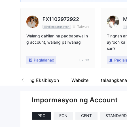
FX1102972922
M
Taiwan
Hindi napatunayan
H
Walang dahilan na pagbabawal n
Tingnan a
g account, walang paliwanag
ayroon ka
san?
Paglalahad
Paglal
07-13
ng
Lugar ng Eksibisyon
Website
talaangkan
Impormasyon ng Account
PRO
ECN
CENT
STANDARD