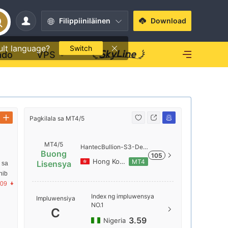
Filippiiniläinen
Download
ult language?
Switch
ado
VPS
Pagkilala sa MT4/5
Pagkilala s
MT4/5
HantecBullion-S3-Dem
Buong
105
o
Hong Kong
MT4
Lisensya
 sa
nib
.09
Pangalan
Index ng impluwensya
Impluwensiya
NO.1
HantecB
C
3.59
Nigeria
Lokasyon