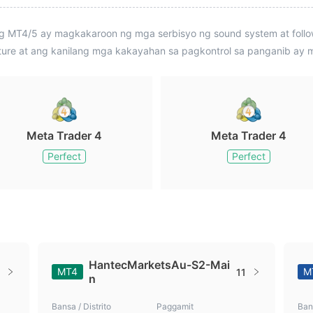
MT4/5 ay magkakaroon ng mga serbisyo ng sound system at follow-
ture at ang kanilang mga kakayahan sa pagkontrol sa panganib ay 
Meta Trader 4
Meta Trader 4
Perfect
Perfect
HantecMarketsAu-S2-Mai
MT4
M
11
n
Bansa / Distrito
Paggamit
Bans