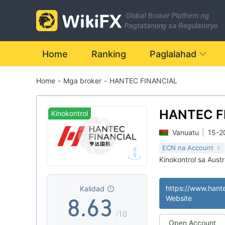
1
Global Broker Platform ng
2
0
Pagtatanong sa Regulatoryo
3
1
Home
Ranking
Paglalahad
Home
-
Mga broker
-
HANTEC FINANCIAL
4
2
5
3
0
HANTEC F
Kinokontrol
Vanuatu
|
15-2
6
4
1
ECN na Account
Kinokontrol sa Austr
7
5
2
Paggawa ng Mark
|
Pangunahing labe
|
https://www.hant
Kalidad
Regulasyon sa La
|
8
.
6
3
Website
/10
Open Account