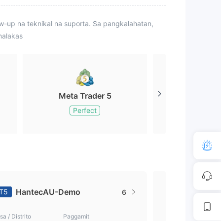
up na teknikal na suporta. Sa pangkalahatan,
malakas
Meta Trader 5
Meta Tr
Perfect
Perfe
HantecAU-Demo
HantecS
T5
MT5
6
a / Distrito
Paggamit
Bansa / Distrito