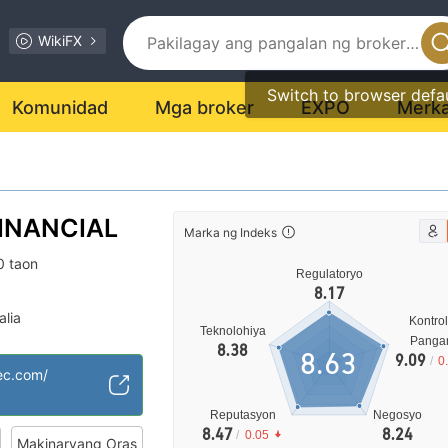
WikiFX
Switch to browser defa
Komunidad
Mga broker
EXPO
Merk
INANCIAL
Marka ng Indeks
0 taon
Regulatoryo
8.17
alia
Kontrol
Teknolohiya
et (MM)
Panga
8.38
8.63
9.09
/
0
l na MT4
ec.com/
bi
Reputasyon
Negosyo
8.47
8.24
/
0.05
Makinaryang Oras