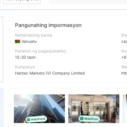
Pangunahing impormasyon
Rehistradong bansa
Em
Vanuatu
cs
Panahon ng pagpapatakbo
Nu
15-20 taon
+6
Kumpanya
We
Hantec Markets (V) Company Limited
ht
Pagwawasto
ad
HANTEC FINANCIAL
empleyado ng kumpanya
Fa
--
ht