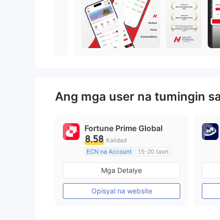
Ang mga user na tumingin s
Fortune Prime Global
8.58
Kalidad
ECN na Account
15-20 taon
Kinokontrol sa Australia
Mga Detalye
Paggawa ng Market (MM)
Pangunahing label na MT4
Opisyal na website