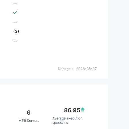
--
--
(3)
--
Nabago：
2026-08-07
86.95
6
Average execution
MT5 Servers
speed/ms