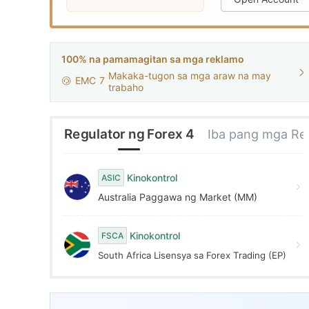
9
8
2
9
3
100% na pamamagitan sa mga reklamo
Makaka-tugon sa mga araw na may
EMC
7
4
trabaho
5
Regulator ng Forex 4
Iba pang mga Reg
6
Kinokontrol
ASIC
Australia Paggawa ng Market (MM)
7
Kinokontrol
FSCA
8
South Africa Lisensya sa Forex Trading (EP)
9