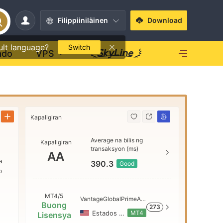
Filippiiniläinen
Download
ult language?
Switch
ado
VPS
Kapaligiran
Kapaligiran
Average na bilis ng
Kapaligiran
AAA
transaksyon (ms)
AA
a
390.3
Good
b
AA
MT4/5
VantageGlobalPrimeAU
Buong
273
-Demo
A
Estados Unidos
MT4
Lisensya