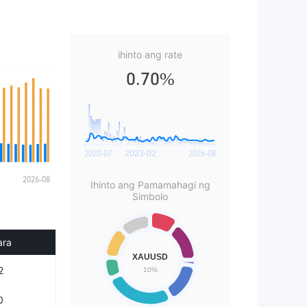
ihinto ang rate
0.70%
Ihinto ang Pamamahagi ng
Simbolo
ara
2
0