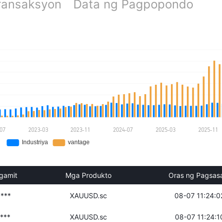
Transaksyon
Data ng Pagpopondo
gamit
Mga Produkto
Oras ng Pagsas
***
XAUUSD.sc
08-07 11:24:0
***
XAUUSD.sc
08-07 11:24:1