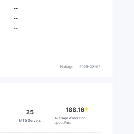
--
--
--
Nabago：
2026-08-07
188.16
25
Average execution
MT5 Servers
speed/ms