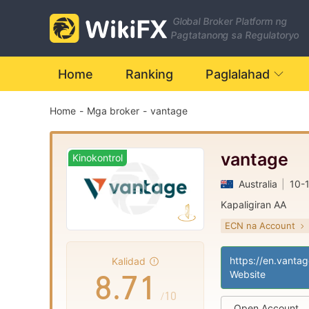
1
0
Global Broker Platform ng
2
1
Pagtatanong sa Regulatoryo
Home
Ranking
Paglalahad
3
2
Home
-
Mga broker
-
vantage
4
3
5
4
vantage
Kinokontrol
Australia
|
10-
6
5
Kapaligiran AA
ECN na Account
7
6
0
Kinokontrol sa Austr
Paggawa ng Mar
|
Kalidad
8
.
7
1
Pangunahing lab
Website
|
Pandaigdigang n
|
/10
Open Account