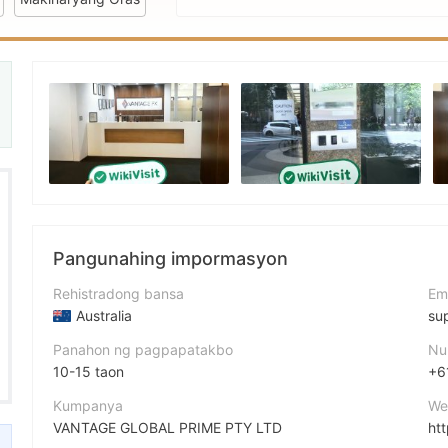
ulator 1
Pangunahing impormasyon
Rehistradong bansa
Em
Australia
su
Panahon ng pagpapatakbo
Nu
10-15 taon
+6
Kumpanya
We
VANTAGE GLOBAL PRIME PTY LTD
ht