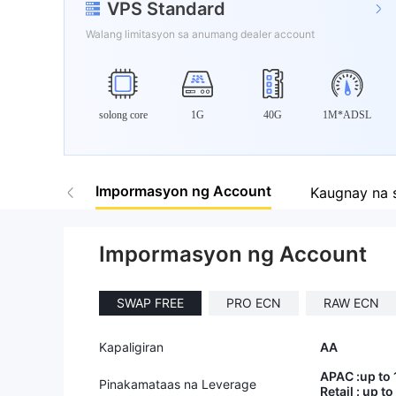
VPS Standard
Walang limitasyon sa anumang dealer account
solong core
1G
40G
1M*ADSL
Impormasyon ng Account
Kaugnay na 
Impormasyon ng Account
SWAP FREE
PRO ECN
RAW ECN
Kapaligiran
AA
APAC :up to 
Pinakamataas na Leverage
Retail : up to