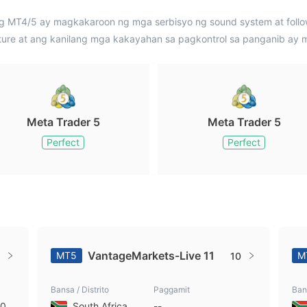
MT4/5 ay magkakaroon ng mga serbisyo ng sound system at follow-
ture at ang kanilang mga kakayahan sa pagkontrol sa panganib ay 
Meta Trader 5
Meta Trader 5
Perfect
Perfect
VantageMarkets-Live 11
MT5
M
10
Bansa / Distrito
Paggamit
Bans
200
South Africa
--