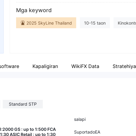
Pagwawasto
ad
Mga keyword
vantage
empleyado ng kumpanya
Fa
2025 SkyLine Thailand
10-15 taon
Kinokontr
--
ht
Kinokontrol sa Mga Isla ng Cayman
Kinokontrol sa V
Lisensya sa Forex Trading (EP)
Lisensya sa Pakikipa
Pangunahing label na MT4
Ang buong lisensya ng 
software
Kapaligiran
WikiFX Data
Stratehiy
Pandaigdigang negosyo
Standard STP
salapi
1:2000 GS : up to 1:500 FCA
SuportadoEA
 1:30 ASIC Retail : up to 1:30