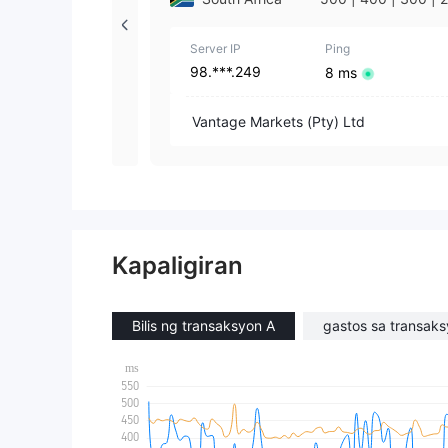
| 100 | 50 | 30 | 25 
0 | 1
Server IP
Ping
98.***.249
8 ms
Vantage Markets (Pty) Ltd
Kapaligiran
Bilis ng transaksyon A
gastos sa transak