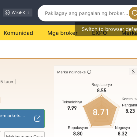
WikiFX
Switch to browser defa
Komunidad
Mga broker
EXPO
Merk
Marka ng Indeks
15 taon
|
Regulatoryo
8.55
Kontrol s
Teknolohiya
Pangani
alia
9.99
8.71
8.23
ket (MM)
https://en.vantage-markets.com/
el na MT4
Reputasyon
Negosyo
egosyo
8.80
8.32
Makinaryang Oras