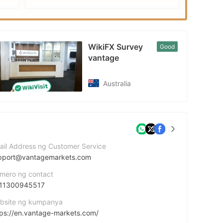
WikiFX Survey
Good
vantage
Australia
ail Address ng Customer Service
pport@vantagemarkets.com
mero ng contact
11300945517
bsite ng kumpanya
tps://en.vantage-markets.com/