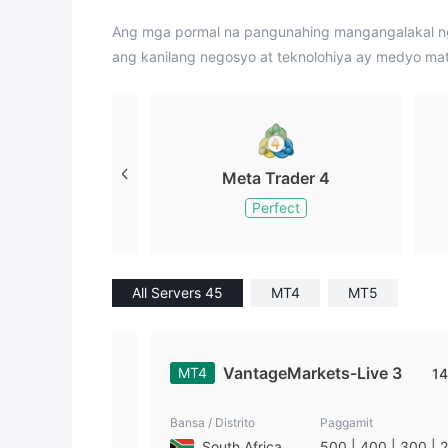
Ang mga pormal na pangunahing mangangalakal ng 
ang kanilang negosyo at teknolohiya ay medyo ma
Meta Trader 4
Perfect
All Servers 45
MT4
MT5
VantageMarkets-Live 3
MT4
14
Bansa / Distrito
Paggamit
South Africa
500 | 400 | 300 | 