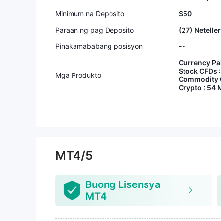
Minimum na Deposito
$50
Paraan ng pag Deposito
(27) Neteller
Pinakamababang posisyon
--
Currency Pai
Stock CFDs :
Mga Produkto
Commodity C
Crypto : 54 M
MT4/5
Buong Lisensya
MT4