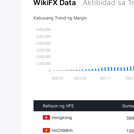
WikiFX Data
Aktibidad sa 
Kabuuang Trend ng Margin
Rehiyon ng VPS
Guma
Hongkong
389
HoChiMinh
136