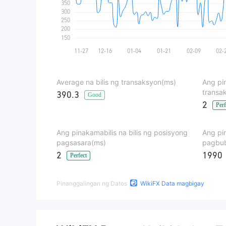
Average na bilis ng transaksyon(ms)
Ang pi
transa
390.3
Good
2
Perf
Ang pinakamabilis na bilis ng posisyong
Ang pi
pagsasara(ms)
pagbub
2
1990
Perfect
Pinanggalingan ng Datos
WikiFX Data magbigay