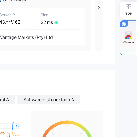
TOP
Server IP
Ping
Server IP
43.***.162
166.***.207
32 ms
Vantage Markets (Pty) Ltd
Vantage Marke
Chrome
kal A
Software diskonektado A