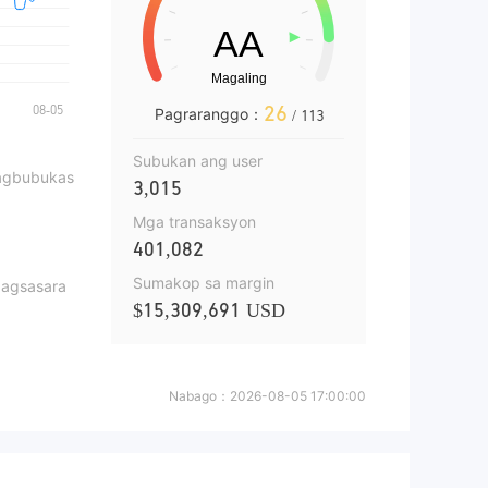
26
Pagraranggo：
/ 113
Subukan ang user
pagbubukas
3,015
Mga transaksyon
401,082
Sumakop sa margin
pagsasara
$15,309,691 USD
Nabago：
2026-08-05 17:00:00