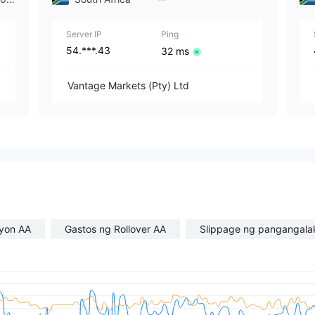
| 1
Server IP
Ping
54.***.43
32 ms
Vantage Markets (Pty) Ltd
syon AA
Gastos ng Rollover AA
Slippage ng pangangala