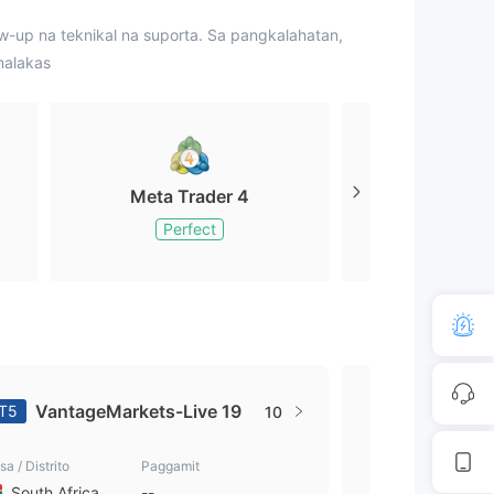
up na teknikal na suporta. Sa pangkalahatan,
malakas
Meta Trader 4
Meta Tr
Perfect
Perfe
VantageMarkets-Live 19
Vantage
T5
MT4
10
a / Distrito
Paggamit
Bansa / Distrito
South Africa
--
South Africa