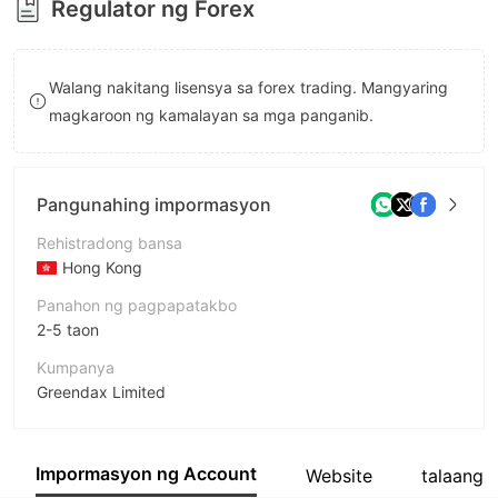
Regulator ng Forex
8
9
9
Walang nakitang lisensya sa forex trading. Mangyaring
magkaroon ng kamalayan sa mga panganib.
Pangunahing impormasyon
Rehistradong bansa
Hong Kong
Panahon ng pagpapatakbo
2-5 taon
Kumpanya
Greendax Limited
Pagwawasto
Greendax
Impormasyon ng Account
Website
talaangk
empleyado ng kumpanya