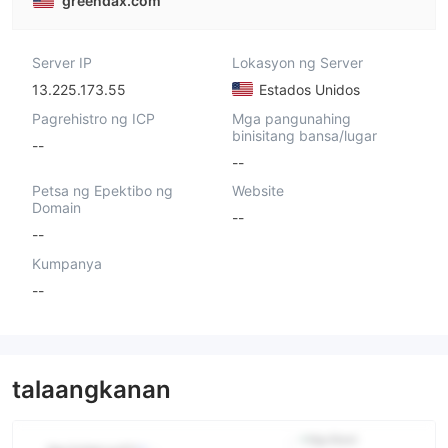
greendax.com
Server IP
Lokasyon ng Server
13.225.173.55
Estados Unidos
Pagrehistro ng ICP
Mga pangunahing
binisitang bansa/lugar
--
--
Petsa ng Epektibo ng
Website
Domain
--
--
Kumpanya
--
talaangkanan