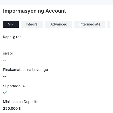
--
Impormasyon ng Account
VIP
Integral
Advanced
Intermediate
Kapaligiran
--
salapi
--
Pinakamataas na Leverage
--
SuportadoEA
Minimum na Deposito
250,000 $