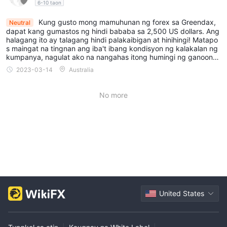
pag-chart na may mga nako-customize na chart, mababang
6-10 taon
latency na may napakabilis na pagpapatupad, at isang
Kung gusto mong mamuhunan ng forex sa Greendax,
Neutral
komprehensibong hanay ng 1200+ asset; sa kabilang banda,
dapat kang gumastos ng hindi bababa sa 2,500 US dollars. Ang
halagang ito ay talagang hindi palakaibigan at hinihingi! Matapo
mayroon itong limitadong mga mapagkukunang pang-
s maingat na tingnan ang iba't ibang kondisyon ng kalakalan ng
edukasyon, limitadong mga tool sa pananaliksik, limitadong
kumpanya, nagulat ako na nangahas itong humingi ng ganoong
mga opsyon sa suporta sa customer, limitadong advanced na
kataas na threshold. Hindi ko talaga alam kung sino ang mamum
2023-03-14
Australia
uhunan dito.
mga feature ng kalakalan, limitadong pagsasama sa mga third-
party na app, limitadong pagpili ng asset, limitadong opsyon
No more
para sa mga uri ng account, at limitadong progresibong
pagdaragdag ng mga bagong stock. sa lumalaking watchlist
nito.
ay Greendax legit o scam?
Greendaxay isang platform na nakabase sa china hong kong na
naglalabas ng mga alalahanin tungkol sa pagiging lehitimo at
kredibilidad nito. isang makabuluhang isyu ay ang kakulangan
United States
ng regulasyon. Ang pagpapatakbo sa isang hurisdiksyon na
walang pangangasiwa sa regulasyon ay nangangahulugan na