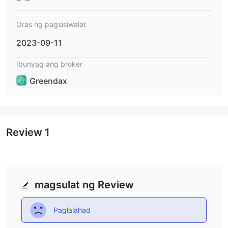
matugunan ang mga pangangailangan ng iba't ibang
mangangalakal, bawat isa ay may sarili nitong mga tampok at
Oras ng pagsisiwalat
minimum na kinakailangan sa deposito. mula sa mga baguhan
hanggang sa mga vip account, maaaring piliin ng mga
2023-09-11
mangangalakal ang uri ng account na naaayon sa kanilang mga
Ibunyag ang broker
layunin sa pangangalakal at antas ng pamumuhunan.
Ang platform ay nagbibigay ng direktang access sa merkado
Greendax
sa isang malawak na hanay ng mga instrumento, kabilang ang
mga stock, currency, commodities, indeks, at mga digital na
pera. Maaaring makinabang ang mga mangangalakal mula sa
mga kaakit-akit na pagkakataon sa currency market, sari-
Review
1
saring uri sa pamamagitan ng commodity futures at spot metal,
pagkakalantad sa mga pangunahing stock index, at
maginhawang kalakalan ng mga digital na pera.
Nag-aalok ang platform ng mababang spread, simula sa 0.0
magsulat ng Review
pips, binabawasan ang mga gastos sa pangangalakal at
potensyal na pagtaas ng kakayahang kumita para sa mga
Paglalahad
mangangalakal.