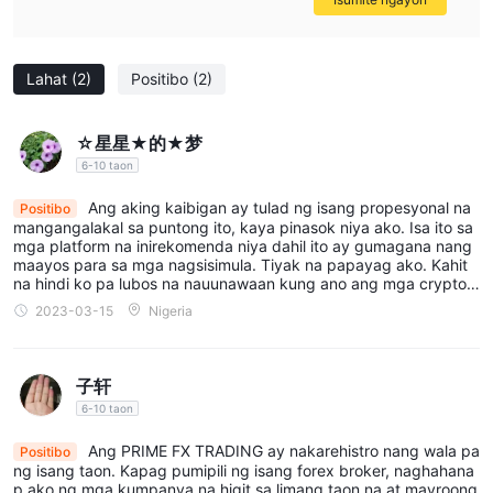
transparency ng mga operasyon nito. dapat mag-ingat ang
mga mangangalakal kapag isinasaalang-alang ang broker na
ito dahil sa mga potensyal na panganib na nauugnay sa mga
Lahat
(2)
Positibo
(2)
hindi kinokontrol na entity.
☆星星★的★梦
Mga Instrumento sa Pamilihan
6-10 taon
FOREIGN EXCHANGE (FX):
PRIME FX TRADINGnag-aalok
ng iba't ibang instrumento ng fx, kabilang ang mga
Ang aking kaibigan ay tulad ng isang propesyonal na
Positibo
mangangalakal sa puntong ito, kaya pinasok niya ako. Isa ito sa
pangunahing pares ng pera gaya ng eur/usd, usd/jpy, at
mga platform na inirekomenda niya dahil ito ay gumagana nang
gbp/usd. nagbibigay din sila ng access sa mga menor de edad
maayos para sa mga nagsisimula. Tiyak na papayag ako. Kahit
na hindi ko pa lubos na nauunawaan kung ano ang mga cryptoc
na pares ng currency tulad ng aud/usd at nzd/usd, pati na rin
urrencies noong isang taon, hindi mahirap gamitin ang site. Kaila
2023-03-15
Nigeria
ang mga kakaibang pares ng currency tulad ng try/usd,
ngan lang ng kaunting pasensya.
rub/usd, at cnh/usd.
MGA DERIVATIVE:
sa kategoryang derivatives, PRIME FX
子轩
TRADING nag-aalok ng ilang mga opsyon, kabilang ang mga
6-10 taon
spot fx forward, hindi naihahatid na mga forward, currency
swaps, at mga opsyon sa currency. ang mga derivatives na ito
Ang PRIME FX TRADING ay nakarehistro nang wala pa
Positibo
ng isang taon. Kapag pumipili ng isang forex broker, naghahana
ay nagpapahintulot sa mga mangangalakal na pamahalaan ang
p ako ng mga kumpanya na higit sa limang taon na at mayroong