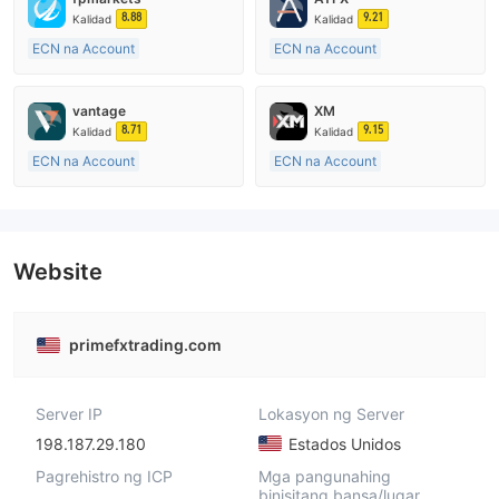
8.88
9.21
Kalidad
Kalidad
ECN na Account
ECN na Account
20 Taon Pataas
10-15 taon
Kinokontrol sa Australia
Kinokontrol sa Australia
vantage
XM
Paggawa ng Market (MM)
Paggawa ng Market (MM)
8.71
9.15
Kalidad
Kalidad
Pangunahing label na MT4
Pangunahing label na MT4
ECN na Account
ECN na Account
10-15 taon
15-20 taon
Kinokontrol sa Australia
Kinokontrol sa Australia
Paggawa ng Market (MM)
Paggawa ng Market (MM)
Pangunahing label na MT4
Pangunahing label na MT4
Website
primefxtrading.com
Server IP
Lokasyon ng Server
198.187.29.180
Estados Unidos
Pagrehistro ng ICP
Mga pangunahing
binisitang bansa/lugar