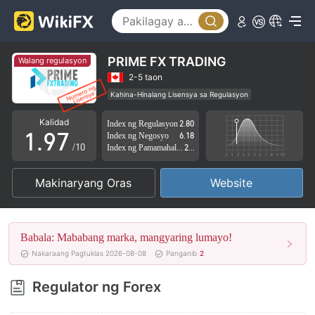
4
2
5
3
6
4
PRIME FX TRADING
Walang regulasyon
7
5
2-5 taon
Kahina-Hinalang Lisensya sa Regulasyon
0
8
6
Kahina-hinalang saklaw ng Negosyo
Kalidad
Index ng Regulasyon
2.80
Mataas na potensyal na peligro
1
.
9
7
Index ng Negosyo
6.18
/10
Index ng Pamamahala sa Panganib
2.77
2
8
Makinaryang Oras
Website
3
9
4
Babala: Mababang marka, mangyaring lumayo!
5
Nakaraang Pagtuklas 2026-08-08
Panganib
2
6
Regulator ng Forex
7