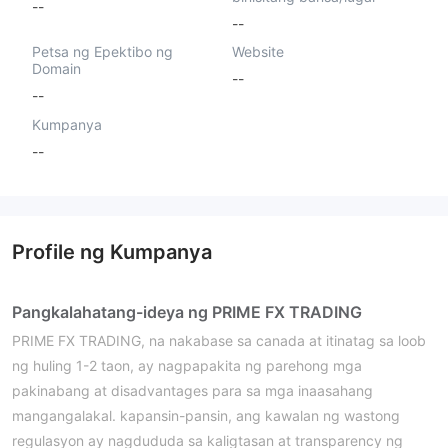
--
--
Petsa ng Epektibo ng
Website
Domain
--
--
Kumpanya
--
Profile ng Kumpanya
Pangkalahatang-ideya ng PRIME FX TRADING
PRIME FX TRADING, na nakabase sa canada at itinatag sa loob
ng huling 1-2 taon, ay nagpapakita ng parehong mga
pakinabang at disadvantages para sa mga inaasahang
mangangalakal. kapansin-pansin, ang kawalan ng wastong
regulasyon ay nagdududa sa kaligtasan at transparency ng