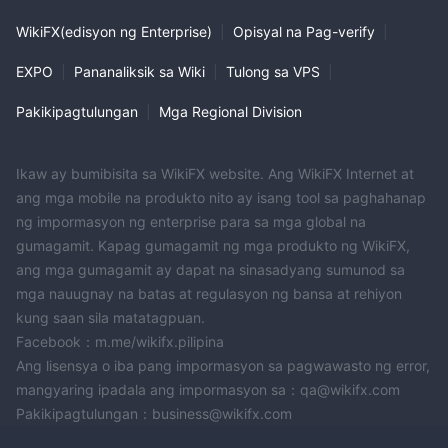
inilapat sa ganitong uri ng account. Nagbibigay ito ng access
WikiFX(edisyon ng Enterprise)
|
Opisyal na Pag-verify
|
sa iba't ibang market, kabilang ang Forex, CFD sa mga indeks,
stock, commodities, at cryptocurrencies.
EXPO
|
Pananaliksik sa Wiki
|
Tulong sa VPS
|
CENT ACCOUNT
PRIME FX TRADINGNangangailangan ang cent account ng
Pakikipagtulungan
|
Mga Regional Division
$50,
pinakamababang deposito ng
nag-aalok ng leverage
1:200,
hanggang sa
at nagtatanghal ng mga spread simula sa
Ikaw ay bumibisita sa WikiFX website. Ang WikiFX Internet at
2 pips.
walang
Katulad ng Standard Account, meron
ang mga mobile na produkto nito ay isang tool sa paghahanap
komisyon
nauugnay sa ganitong uri ng account. Pinapayagan
ng impormasyon ng enterprise para sa mga global na
din nito ang pangangalakal sa buong Forex, CFD sa mga
gumagamit. Kapag gumagamit ng mga produkto ng WikiFX,
indeks, stock, commodities, at cryptocurrencies.
ang mga gumagamit ay dapat na sinasadyang sumunod sa
ECN ACCOUNT
mga nauugnay na batas at regulasyon ng bansa at rehiyon
$5000
Para sa ECN Account, isang minimum na deposito ng
kung saan sila matatagpuan.
ay kinakailangan, na may mga opsyon sa leverage na umaabot
Facebook：m.me/wikifx.pilipina
1:500
0.1
hanggang sa
. Ang mga spread ay nagsisimula sa
Ang lisensya o iba pang impormasyon sa pagwawasto ng error,
pips,
at naaangkop ang isang komisyon. Ang uri ng account na
mangyaring ipadala ang impormasyon sa：qa@wikifx.com
ito ay nagbibigay ng access sa parehong hanay ng mga market
Pakikipagtulungan：business@wikifx.com
gaya ng Standard Account, kabilang ang Forex, CFDs sa mga