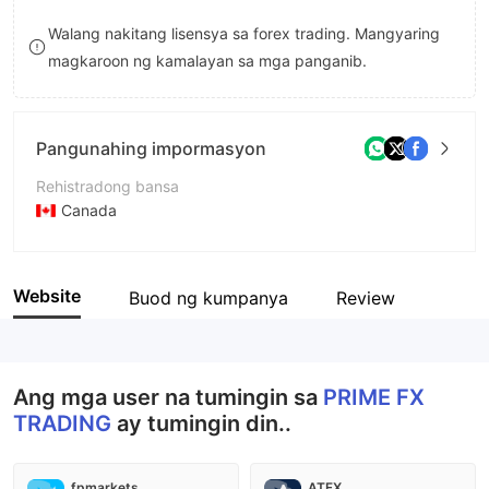
8
Walang nakitang lisensya sa forex trading. Mangyaring
magkaroon ng kamalayan sa mga panganib.
9
Pangunahing impormasyon
Rehistradong bansa
Canada
Panahon ng pagpapatakbo
2-5 taon
Website
Buod ng kumpanya
Review
Kumpanya
PRIME FX TRADING
Ang mga user na tumingin sa
PRIME FX
TRADING
ay tumingin din..
fpmarkets
ATFX