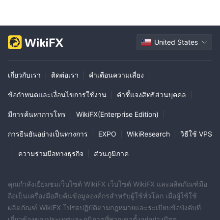
Greendaxอวดอ้างว่าสามารถเข้าถึงตลาดการเงินขนาดใหญ่ได้อย่าง
ง่ายดาย เทรดเดอร์สามารถกระจายพอร์ตการลงทุนของพวกเขาในสกุล
เงิน สินค้าโภคภัณฑ์ ดิจิทัล ตลาดหุ้นและดัชนี
United States
ประเภทบัญชี
Greendaxนำเสนอประเภทบัญชีที่หลากหลายเพื่อตอบสนองความ
เกี่ยวกับเรา
|
ติดต่อเรา
|
คำเตือนความเสี่ยง
|
ต้องการที่หลากหลายของเทรดเดอร์ บัญชีแต่ละประเภทมีคุณสมบัติ
ข้อกำหนดและเงื่อนไขการใช้งาน
|
คำชี้แจงสิทธิส่วนบุคคล
|
ของตัวเองและข้อกำหนดการฝากขั้นต่ำ นี่คือภาพรวมของประเภท
บัญชีต่างๆ ที่นำเสนอโดย Greendax :
มีการค้นหาการโทร
|
WikiFX(Enterprise Edition)
|
$2,500.
1. บัญชีเริ่มต้น: บัญชีประเภทนี้ต้องการเงินฝากขั้นต่ำ
ให้การ
การยืนยันอย่างเป็นทางการ
|
EXPO
|
WikiResearch
|
วิธีใช้ VPS
เข้าถึงขั้นพื้นฐานในตราสารตลาดและรวมถึงคุณลักษณะต่างๆ เช่น เด
สก์ท็อป/เว็บเทอร์มินอล การซื้อขายผ่านมือถือ สื่อการวิเคราะห์ และ
|
ความร่วมมือทางธุรกิจ
|
ส่วนภูมิภาค
การซื้อขายด้วยคลิกเดียว
5,000 ดอลลาร์
2. บัญชีมาตรฐาน: ด้วยเงินฝากขั้นต่ำเริ่มต้นที่
บัญชี
คุณกำลังเยี่ยมชมเว็บไซต์ WikiFX เว็บไซต์ WikiFX และผลิตภัณฑ์มือ
Standard มีคุณสมบัติเช่นเดียวกับบัญชีมือใหม่ รวมถึงการเข้าถึง
ถือเป็นเครื่องมือสืบค้นข้อมูลองค์กรสำหรับผู้ใช้ทั่วโลก เมื่อผู้ใช้ใช้
ตราสารในตลาด เดสก์ท็อป/เว็บเทอร์มินอล การซื้อขายบนมือถือ สื่อ
ผลิตภัณฑ์ WikiFX โปรดปฏิบัติตามกฎหมายและระเบียบข้อบังคับที่
การวิเคราะห์ และการซื้อขายด้วยคลิกเดียว นอกจากนี้ อาจเสนอทาง
เกี่ยวข้องของประเทศและภูมิภาคที่พวกเขาตั้งอยู่อย่างมีสต