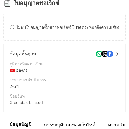
ใบอนุญาตฟอเร็กซ์
8
9
9
ไม่พบใบอนุญาตซื้อขายฟอเร็กซ์ โปรดตระหนักถึงความเสี่ยง
ข้อมูลพื้นฐาน
ภูมิภาคที่จดทะเบียน
ฮ่องกง
ระยะเวลาดำเนินการ
2-5ปี
ชื่อบริษัท
Greendax Limited
ชื่อย่อบริษัท
Greendax
ข้อมูลบัญชี
การระบุตัวตนของเว็บไซต์
ความสัมพั
พนักงานบริษัท