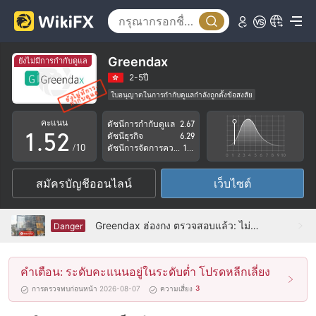
0
1
2
Greendax
ยังไม่มีการกำกับดูแล
3
0
2-5ปี
ใบอนุญาตในการกำกับดูแลกำลังถูกตั้งข้อสงสัย
0
4
1
กลุ่มธุรกิจที่ต้องสงสัย
คะแนน
ดัชนีการกำกับดูแล
2.67
ระวังความเสี่ยงอันตรายที่อาจจะซ่อนอยู่
1
.
5
2
ดัชนีธุรกิจ
6.29
/10
ดัชนีการจัดการความเสี่ยง
1.37
2
6
3
สมัครบัญชีออนไลน์
เว็บไซต์
3
7
4
4
8
5
Greendax ฮ่องกง ตรวจสอบแล้ว: ไม่พบการมีอยู่ทางกายภาพ
Danger
5
9
6
คำเตือน: ระดับคะแนนอยู่ในระดับต่ำ โปรดหลีกเลี่ยง
6
7
3
การตรวจพบก่อนหน้า 2026-08-07
ความเสี่ยง
7
8