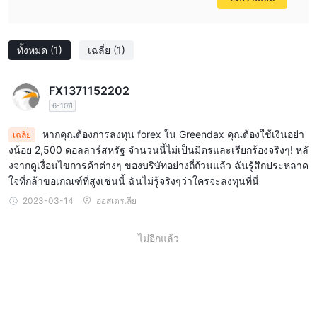
กับความโปร่งใสในการดำเนินงาน การคุ้มครองนักลงทุน และการ
ปฏิบัติตามมาตรฐานอุตสาหกรรม
ธงสีแดงอีกอันหนึ่งคือการกล่าวถึงใบอนุญาตการกำกับดูแลที่น่าสงสัย นี่
ทั้งหมด
(1)
เฉลี่ย
(1)
แสดงว่าใบอนุญาตที่ได้รับจาก Greendax อาจไม่ได้มาจากหน่วยงานที่
มีชื่อเสียงหรือเป็นที่ยอมรับ ใบอนุญาตที่ถูกต้องและเชื่อถือได้เป็นสิ่ง
FX1371152202
สำคัญในการสร้างความถูกต้องและความน่าเชื่อถือของแพลตฟอร์ม
6-10ปี
ทางการเงิน หากไม่มีข้อมูลเพิ่มเติมเกี่ยวกับลักษณะของใบอนุญาตนี้
หรือหน่วยงานที่ออกใบอนุญาต จะเป็นการยากที่จะระบุความถูกต้อง
หากคุณต้องการลงทุน forex ใน Greendax คุณต้องใช้เงินอย่า
เฉลี่ย
ตามกฎหมายและระดับการกำกับดูแลที่มีให้
งน้อย 2,500 ดอลลาร์สหรัฐ จำนวนนี้ไม่เป็นมิตรและเรียกร้องจริงๆ! หลั
ขอบเขตที่น่าสงสัยของธุรกิจที่เกี่ยวข้องกับ Greendax เป็นอีกสาเหตุที่
งจากดูเงื่อนไขการค้าต่างๆ ของบริษัทอย่างถี่ถ้วนแล้ว ฉันรู้สึกประหลาด
น่าเป็นห่วง แม้ว่าจะไม่ได้ระบุข้อมูลเฉพาะ แต่ก็หมายความว่า
ใจที่กล้าขอเกณฑ์ที่สูงเช่นนี้ ฉันไม่รู้จริงๆว่าใครจะลงทุนที่นี่
แพลตฟอร์มอาจมีส่วนร่วมในกิจกรรมที่อาจมีความเสี่ยงหรือผิดกฎหมาย
2023-03-14
ออสเตรเลีย
การขาดความชัดเจนนี้ทำให้เกิดข้อสงสัยเกี่ยวกับความสมบูรณ์และ
ความชอบด้วยกฎหมายของ Greendax การดำเนินงานของ สิ่งสำคัญ
ไม่อีกแล้ว
คือต้องมีความเข้าใจที่ชัดเจนเกี่ยวกับบริการและผลิตภัณฑ์ที่เสนอโดย
แพลตฟอร์มทางการเงิน เพื่อทำการตัดสินใจอย่างรอบรู้และลดความ
เสี่ยงอย่างมีประสิทธิภาพ
ตราสารตลาด