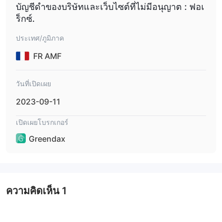
แพลตฟอร์มดังกล่าวให้การเข้าถึงตลาดโดยตรงกับตราสารที่หลาก
บัญชีดำของบริษัทและเว็บไซต์ที่ไม่มีอนุญาต : ฟอเ
หลาย รวมถึงหุ้น สกุลเงิน สินค้าโภคภัณฑ์ ดัชนี และสกุลเงินดิจิทัล ผู้
ร็กซ์.
ค้าสามารถได้รับประโยชน์จากโอกาสที่น่าสนใจในตลาดสกุลเงิน
ประเทศ/ภูมิภาค
การกระจายความเสี่ยงผ่านสินค้าโภคภัณฑ์ฟิวเจอร์สและสปอตโลหะ
การเปิดรับดัชนีหุ้นหลัก และการซื้อขายสกุลเงินดิจิทัลที่สะดวกสบาย
FR AMF
แพลตฟอร์มนำเสนอสเปรดต่ำ เริ่มต้นที่ 0.0 pips ลดต้นทุนการซื้อขาย
และเพิ่มผลกำไรให้กับผู้ค้า
วันที่เปิดเผย
ในส่วนของวิธีการชำระเงิน รายละเอียดเฉพาะจะไม่เปิดเผยต่อ
2023-09-11
สาธารณะ อย่างไรก็ตาม มีเหตุผลที่จะสันนิษฐานว่าอาจรองรับวิธีการ
ดั้งเดิม เช่น Visa และสกุลเงินดิจิทัล เช่น Bitcoin
เปิดเผยโบรกเกอร์
Greendaxเป็นชื่อการค้าของ Greendax Limited เป็นบริษัทที่จด
Greendax
ทะเบียนในฮ่องกง โดยมีหมายเลขทะเบียน 26734bc2022 และที่อยู่
ดำเนินการอยู่ที่ one peking 1 peking road, tsim sha tsui hong
kong โปรดทราบว่า Greendax ไม่ได้รับอนุญาตหรือควบคุมโดยหน่วย
งานกำกับดูแลใดๆ
ความคิดเห็น
1
ข้อดีและข้อเสีย
ในแง่หนึ่ง Greendax นำเสนอแพลตฟอร์มการซื้อขายที่เชื่อถือได้และ