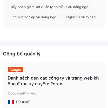
chỉnh, độ trễ thấp với khả năng khớp lệnh nhanh và một loạt
Giấy phép giám sát quản lý có dấu hiệu đáng ngờ
hơn 1200 nội dung
các
.
trong khi Greendax cung cấp một nền tảng giao dịch mạnh mẽ
Lĩnh vực nghiệp vụ đáng ngờ
Nguy cơ rủi ro cao
và đáng tin cậy, có một số hạn chế cần xem xét. nó có tài
nguyên giáo dục hạn chế, công cụ nghiên cứu, tùy chọn hỗ trợ
khách hàng, tính năng giao dịch nâng cao, tích hợp với ứng
dụng của bên thứ ba, lựa chọn tài sản và tùy chọn cho các loại
tài khoản. Ngoài ra, có những lo ngại về tính hợp pháp của nền
tảng và sự giám sát theo quy định, vì nó hoạt động trong khu
Công bố quản lý
vực tài phán không có sự giám sát của cơ quan quản lý.
Greendaxcung cấp nhiều loại tài khoản để đáp ứng nhu cầu của
các nhà giao dịch khác nhau, mỗi loại có các tính năng riêng và
Danger
yêu cầu tiền gửi tối thiểu. từ tài khoản mới bắt đầu đến tài
Danh sách đen các công ty và trang web kh
khoản vip, nhà giao dịch có thể chọn loại tài khoản phù hợp với
ông được ủy quyền: Forex.
mục tiêu giao dịch và mức đầu tư của họ.
Nền tảng này cung cấp khả năng tiếp cận thị trường trực tiếp
Quốc gia/Khu vực
với nhiều loại công cụ, bao gồm cổ phiếu, tiền tệ, hàng hóa, chỉ
FR AMF
số và tiền tệ kỹ thuật số. Các nhà giao dịch có thể hưởng lợi từ