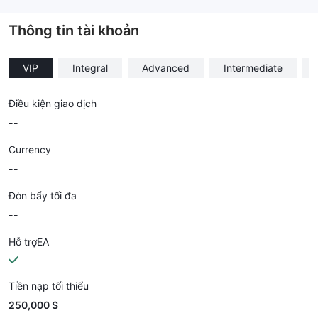
--
Thông tin tài khoản
VIP
Integral
Advanced
Intermediate
Điều kiện giao dịch
--
Currency
--
Đòn bẩy tối đa
--
Hỗ trợEA
Tiền nạp tối thiểu
250,000 $