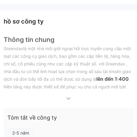
hồ sơ công ty
Thông tin chung
Greendaxlà một nhà môi giới ngoại hối trực tuyến cung cấp một
loạt các công cụ giao dịch, bao gồm các cặp tiền tệ, hàng hóa,
chỉ số, cổ phiếu cũng như các cặp kỹ thuật số. với Greendax ,
nhà đầu tư có thể linh hoạt lựa chọn trong số sáu tài khoản giao
lên đến 1:400
dịch và đòn bẩy tối đa có thể được sử dụng là
.
Nền tảng này được thiết kế để phục vụ cho cả người mới bắt
đầu và người giao dịch có kinh nghiệm, cung cấp giao diện thân
thiện với người dùng và các công cụ toàn diện. Nhà giao dịch
có thể truy cập nền tảng thông qua Android, iOS và nền tảng
Tóm tắt về công ty
web, cũng như ứng dụng Android được tối ưu hóa cho thiết bị
di động để giao dịch khi đang di chuyển. Nền tảng này cung
cấp các công cụ biểu đồ vượt trội với các biểu đồ có thể tùy
2-5 năm