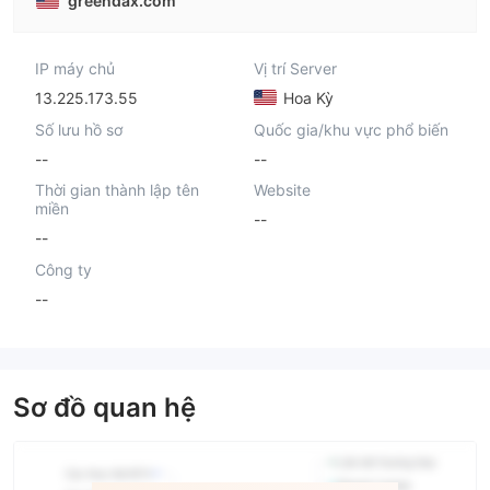
greendax.com
IP máy chủ
Vị trí Server
13.225.173.55
Hoa Kỳ
Số lưu hồ sơ
Quốc gia/khu vực phổ biến
--
--
Thời gian thành lập tên
Website
miền
--
--
Công ty
--
Sơ đồ quan hệ