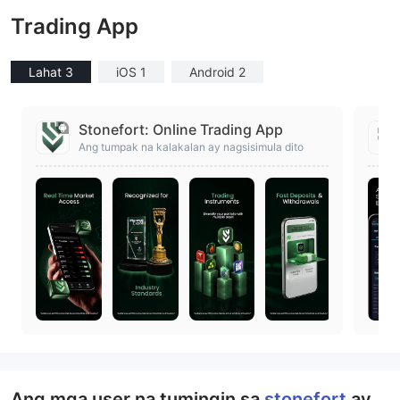
Trading App
Lahat 3
iOS 1
Android 2
Stonefort: Online Trading App
Ang tumpak na kalakalan ay nagsisimula dito
Ang mga user na tumingin sa
stonefort
ay