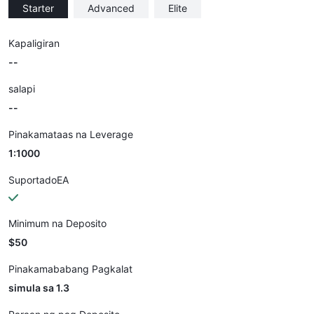
Starter
Advanced
Elite
Kapaligiran
--
salapi
--
Pinakamataas na Leverage
1:1000
SuportadoEA
Minimum na Deposito
$50
Pinakamababang Pagkalat
simula sa 1.3