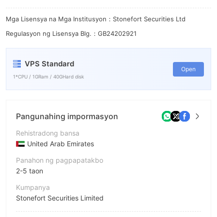
6
8
7
9
Mga Lisensya na Mga Institusyon：Stonefort Securities Ltd
Regulasyon ng Lisensya Blg.：GB24202921
8
9
VPS Standard
Open
1*CPU / 1GRam / 40GHard disk
Pangunahing impormasyon
Rehistradong bansa
United Arab Emirates
Panahon ng pagpapatakbo
2-5 taon
Kumpanya
Stonefort Securities Limited
Pagwawasto