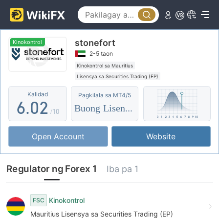
1
2
stonefort
3
Kinokontrol
2-5 taon
4
0
Kinokontrol sa Mauritius
Lisensya sa Securities Trading (EP)
5
1
Ang buong lisensya ng MT5
Pandaigdigang negosyo
Kalidad
Pagkilala sa MT4/5
Regulasyon sa Labi
6
.
0
2
Buong Lisensya
/10
7
1
3
Open Account
Website
8
2
4
9
3
5
Regulator ng Forex 1
Iba pa 1
4
6
5
7
Kinokontrol
FSC
Mauritius Lisensya sa Securities Trading (EP)