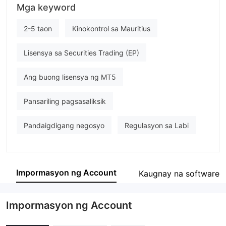
Mga keyword
stonefort
empleyado ng kumpanya
2-5 taon
Kinokontrol sa Mauritius
--
Lisensya sa Securities Trading (EP)
Ang buong lisensya ng MT5
Pansariling pagsasaliksik
Pandaigdigang negosyo
Regulasyon sa Labi
Impormasyon ng Account
Kaugnay na software
Impormasyon ng Account