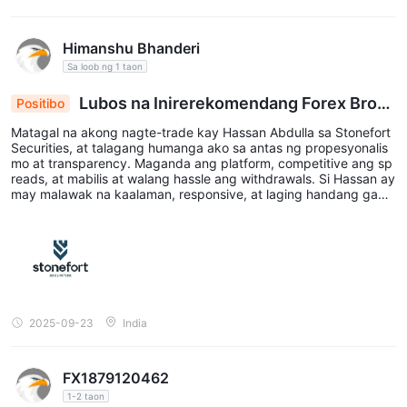
Himanshu Bhanderi
Sa loob ng 1 taon
Lubos na Inirerekomendang Forex Broke
Positibo
r
Matagal na akong nagte-trade kay Hassan Abdulla sa Stonefort
Securities, at talagang humanga ako sa antas ng propesyonalis
mo at transparency. Maganda ang platform, competitive ang sp
reads, at mabilis at walang hassle ang withdrawals. Si Hassan ay
may malawak na kaalaman, responsive, at laging handang gaba
yan ako sa merkado. Ang ganitong level ng customer support ay
bihira sa forex industry. Lubos kong inirerekomenda ang Stonefo
rt Securities at lalo na si Hassan Abdulla para sa sinumang nagh
ahanap ng maaasahang forex broker.
2025-09-23
India
FX1879120462
1-2 taon