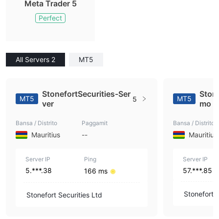
Meta Trader 5
Perfect
All Servers 2
MT5
StonefortSecurities-Ser
Ston
MT5
MT5
5
ver
mo
Bansa / Distrito
Paggamit
Bansa / Distrito
Mauritius
--
Mauritius
Server IP
Ping
Server IP
5.***.38
57.***.85
166 ms
Stonefort S
Stonefort Securities Ltd