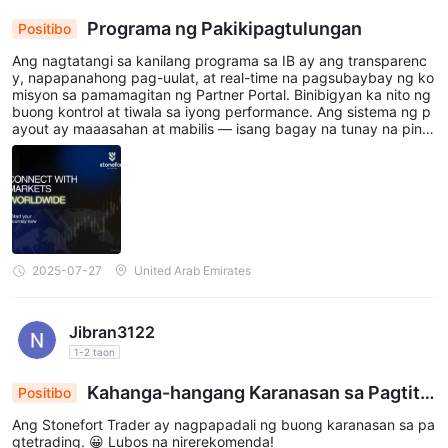
Programa ng Pakikipagtulungan
Positibo
Ang nagtatangi sa kanilang programa sa IB ay ang transparenc
y, napapanahong pag-uulat, at real-time na pagsubaybay ng ko
misyon sa pamamagitan ng Partner Portal. Binibigyan ka nito ng
buong kontrol at tiwala sa iyong performance. Ang sistema ng p
ayout ay maaasahan at mabilis — isang bagay na tunay na pina
hahalagahan ng bawat IB.
2025-07-27
United Arab Emirates
Jibran3122
1-2 taon
Kahanga-hangang Karanasan sa Pagtitin
Positibo
gi
Ang Stonefort Trader ay nagpapadali ng buong karanasan sa pa
gtetrading. 😀 Lubos na nirerekomenda!