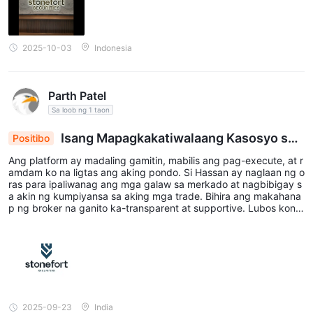
2025-10-03
Indonesia
Parth Patel
Sa loob ng 1 taon
Isang Mapagkakatiwalaang Kasosyo sa F
Positibo
orex Trading
Ang platform ay madaling gamitin, mabilis ang pag-execute, at r
amdam ko na ligtas ang aking pondo. Si Hassan ay naglaan ng o
ras para ipaliwanag ang mga galaw sa merkado at nagbibigay s
a akin ng kumpiyansa sa aking mga trade. Bihira ang makahana
p ng broker na ganito ka-transparent at supportive. Lubos kong
inirerekomenda ang Stonefort Securities para sa sinumang seryo
so sa forex trading. Si Hassan Abdulla sa Stonefort Securities at
ang karanasan ay napakaganda.
2025-09-23
India