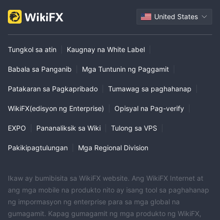
United States
Tungkol sa atin
|
Kaugnay na White Label
|
Babala sa Panganib
|
Mga Tuntunin ng Paggamit
|
Patakaran sa Pagkapribado
|
Tumawag sa paghahanap
|
WikiFX(edisyon ng Enterprise)
|
Opisyal na Pag-verify
|
EXPO
|
Pananaliksik sa Wiki
|
Tulong sa VPS
|
Pakikipagtulungan
|
Mga Regional Division
Ikaw ay bumibisita sa WikiFX website. Ang WikiFX Internet at
ang mga mobile na produkto nito ay isang tool sa paghahanap
ng impormasyon ng enterprise para sa mga global na
gumagamit. Kapag gumagamit ng mga produkto ng WikiFX,