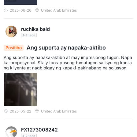
2025-06-26
United Arab Emirates
ruchika baid
1-2 taon
Ang suporta ay napaka-aktibo
Positibo
Ang suporta ay napaka-aktibo at may impresibong tugon. Napa
ka-propesyonal. Sila'y taos-pusong tumutugon sa isyu ng kanila
ng kliyente at nagbibigay ng kapaki-pakinabang na solusyon.
2025-05-22
United Arab Emirates
FX1273008242
1-2 taon