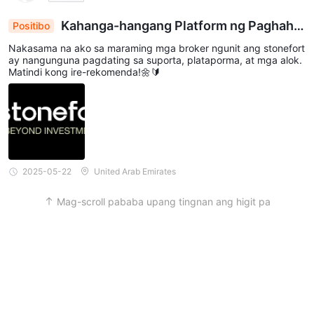
Kahanga-hangang Platform ng Paghahal
Positibo
al
Nakasama na ako sa maraming mga broker ngunit ang stonefort
ay nangunguna pagdating sa suporta, plataporma, at mga alok.
Matindi kong ire-rekomenda!🌼🔰
2025-05-22
United Arab Emirates
Mag-scroll pababa upang tingnan ang higit pa