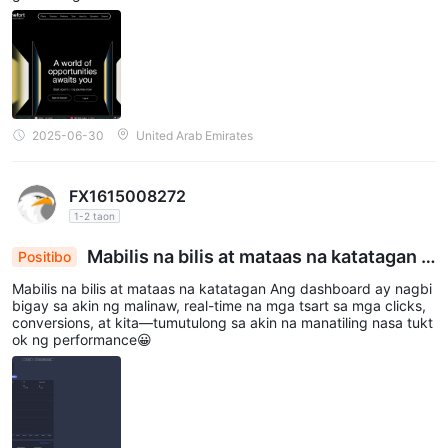
2025-06-30
United Arab Emirates
FX1615008272
1-2 taon
Mabilis na bilis at mataas na katatagan A
Positibo
ng dashboard ay nagbibigay sa akin ng malinaw, r
Mabilis na bilis at mataas na katatagan Ang dashboard ay nagbi
eal-time na mga tsart sa mga clicks, conversion
bigay sa akin ng malinaw, real-time na mga tsart sa mga clicks,
s, at kita—tumutulong sa akin na manatiling nasa
conversions, at kita—tumutulong sa akin na manatiling nasa tukt
ok ng performance😀
tuktok ng performance😀