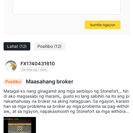
Isumite ngayon
Lahat
(12)
Positibo
(12)
FX1740431610
Sa loob ng 1 taon
Maasahang broker
Positibo
Matagal ko nang ginagamit ang mga serbisyo ng Stonefort,,, hin
di ako magsasabi ng marami,, gusto ko lang sabihin na ito ang pi
nakamahusay na broker na aking natagpuan. Sa ngayon, karami
han sa mga problema sa broker ay mga problema sa pag-withdr
aw,, at sa ngayon, napakasmooth ng Stonefort sa mga withdraw
al.