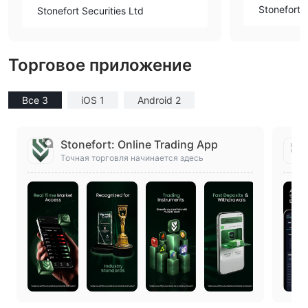
Stonefort S
Stonefort Securities Ltd
Торговое приложение
Все 3
iOS 1
Android 2
Stonefort: Online Trading App
Точная торговля начинается здесь