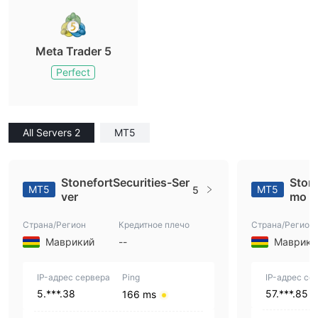
Meta Trader 5
Perfect
All Servers 2
MT5
StonefortSecurities-Ser
Ston
MT5
MT5
5
ver
mo
Страна/Регион
Кредитное плечо
Страна/Регион
Маврикий
--
Маврики
IP-адрес сервера
Ping
IP-адрес се
5.***.38
57.***.85
166 ms