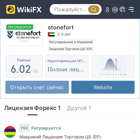
1
2
stonefort
3
Регулируется
2-5 лет
4
0
Регулирование в Маврикий
Лицензия Торговли ЦБ (EP)
5
1
Основной стандарт MT5
Глобальные операции
Рейтинг
Идентификация MT4/5
Оффшорное регулирование
6
.
0
2
Полная лицензия
/10
7
1
3
Открыть счет сейчас
Website
8
2
4
9
3
5
Лицензия Форекс 1
Другой 1
4
6
5
7
Регулируется
FSC
Маврикий Лицензия Торговли ЦБ (EP)