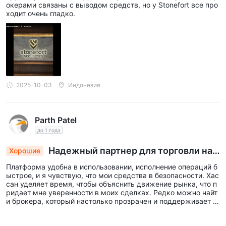
окерами связаны с выводом средств, но у Stonefort все про
ходит очень гладко.
2025-10-03
Индонезия
Parth Patel
до 1 года
Надежный партнер для торговли на
Хорошие
Форекс
Платформа удобна в использовании, исполнение операций б
ыстрое, и я чувствую, что мои средства в безопасности. Хас
сан уделяет время, чтобы объяснить движение рынка, что п
ридает мне уверенности в моих сделках. Редко можно найт
и брокера, который настолько прозрачен и поддерживает к
лиентов. Очень рекомендую Stonefort Securities всем, кто се
рьезно относится к торговле на форексе. Хассан Абдулла из