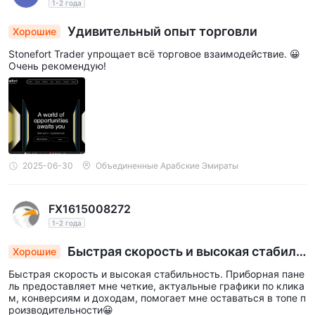
1-2 года
Удивительный опыт торговли
Хорошие
Stonefort Trader упрощает всё торговое взаимодействие. 😀
Очень рекомендую!
2025-06-30
Объединенные Арабские Эмираты
FX1615008272
1-2 года
Быстрая скорость и высокая стабиль
Хорошие
ность. Приборная панель предоставляет мне
Быстрая скорость и высокая стабильность. Приборная пане
четкие, актуальные графики по кликам, конве
ль предоставляет мне четкие, актуальные графики по клика
рсиям и заработку, помогает мне оставаться в
м, конверсиям и доходам, помогает мне оставаться в топе п
роизводительности😀
топе производительности😀