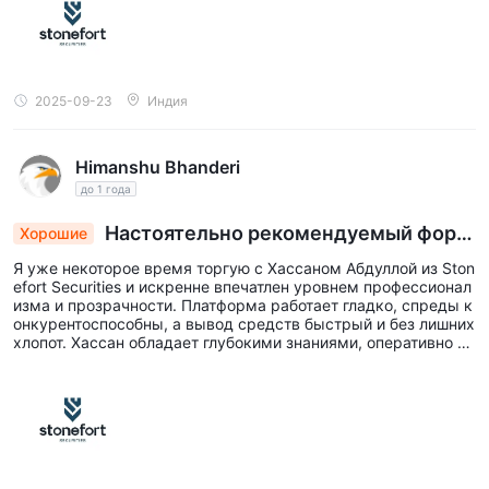
Stonefort Securities обеспечил отличный опыт работы.
2025-09-23
Индия
Himanshu Bhanderi
до 1 года
Настоятельно рекомендуемый форе
Хорошие
кс-брокер
Я уже некоторое время торгую с Хассаном Абдуллой из Ston
efort Securities и искренне впечатлен уровнем профессионал
изма и прозрачности. Платформа работает гладко, спреды к
онкурентоспособны, а вывод средств быстрый и без лишних
хлопот. Хассан обладает глубокими знаниями, оперативно ре
агирует и всегда готов провести меня через рыночные ситуа
ции. Такой уровень поддержки клиентов редко встречается
в индустрии форекс. Я настоятельно рекомендую Stonefort S
ecurities и особенно Хассана Абдуллу всем, кто ищет надежн
ого форекс-брокера.