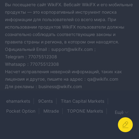
Вы посещаете сайт WikiFX. Вебсайт WikiFX и его мобильные
продукты — это корпоративный инструмент поиска
информации для пользователей со всего мира. При
использовании продуктов WikiFX пользователи должны
сознательно соблюдать соответствующие законы и
правила страны и региона, в котором они находятся.
Официальный Email：support@wikifx.com；
Telegram：77075512308
Whatsapp：77075512308
Насчет исправления неверной информаций, таких как
лицензия и другое, пишите на адрес：qa@wikifx.com
Для рекламы：business@wikifx.com
ehamarkets
9Cents
Titan Capital Markets
Pocket Option
Mitrade
TOPONE Markets
Ещё
VITTAVERSE
TAG MARKETS
SEEKAPA
Trade Market Limited
moomoo
ARFX