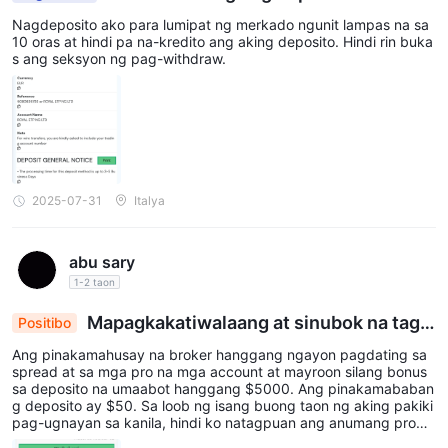
Nagdeposito ako para lumipat ng merkado ngunit lampas na sa
10 oras at hindi pa na-kredito ang aking deposito. Hindi rin buka
s ang seksyon ng pag-withdraw.
2025-07-31
Italya
abu sary
1-2 taon
Mapagkakatiwalaang at sinubok na taga
Positibo
pamagitan
Ang pinakamahusay na broker hanggang ngayon pagdating sa
spread at sa mga pro na mga account at mayroon silang bonus
sa deposito na umaabot hanggang $5000. Ang pinakamababan
g deposito ay $50. Sa loob ng isang buong taon ng aking pakiki
pag-ugnayan sa kanila, hindi ko natagpuan ang anumang proble
ma sa kanila.