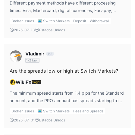
Different payment methods have different processing
times. Visa, Mastercard, digital currencies, Fasapay,
nganluong.VM, Perfect Money, Paytrust88, and UnionPay
Broker Issues
Switch Markets
Deposit
Withdrawal
are processed within the nearest working day. Bank
2025-07-13
Estados Unidos
transfers take 3-5 business days. Interac takes 3-4
business days. Neteller, Skrill, Dragonpay, and Vertupay
are almost instantly processed once handled. These
Vladimir
payment methods offer various processing time options to
1-2 taon
suit different users' needs and preferences.
Are the spreads low or high at Switch Markets?
WikiFX
Sagot
The minimum spread starts from 1.4 pips for the Standard
account, and the PRO account has spreads starting from
0.0 pips.
Broker Issues
Switch Markets
Fees and Spreads
2025-07-01
Estados Unidos