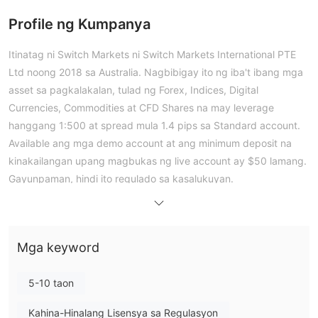
Profile ng Kumpanya
Itinatag ni Switch Markets ni Switch Markets International PTE
Ltd noong 2018 sa Australia. Nagbibigay ito ng iba't ibang mga
asset sa pagkalakalan, tulad ng Forex, Indices, Digital
Currencies, Commodities at CFD Shares na may leverage
hanggang 1:500 at spread mula 1.4 pips sa Standard account.
Available ang mga demo account at ang minimum deposit na
kinakailangan upang magbukas ng live account ay $50 lamang.
Gayunpaman, hindi ito regulado sa kasalukuyan.
Mga Kalamangan at Disadvantages
Totoo ba ang Switch Markets?
Mga keyword
Ang regulasyon ng Switch Markets ay binawi. Ang lisensyadong
institusyon na SWITCH MARKETS PTY LTD ay iba sa kumpanya
5-10 taon
Switch Markets International PTE Ltd. Bukod dito, ang uri ng
Kahina-Hinalang Lisensya sa Regulasyon
lisensya at email address nito ay parehong iba sa broker.