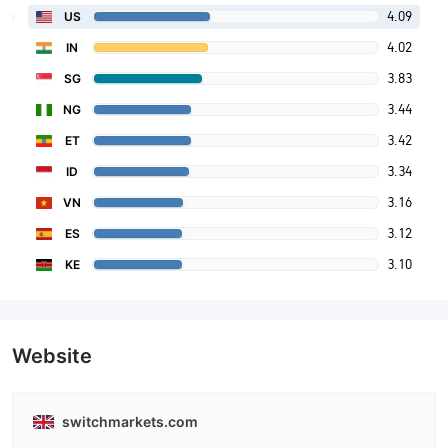
4.09
US
4.02
IN
3.83
SG
3.44
NG
3.42
ET
3.34
ID
3.16
VN
3.12
ES
3.10
KE
Website
switchmarkets.com