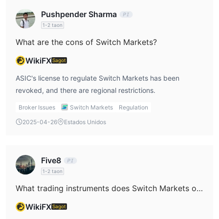
Pushpender Sharma
1-2 taon
What are the cons of Switch Markets?
WikiFX
Sagot
ASIC's license to regulate Switch Markets has been
revoked, and there are regional restrictions.
Broker Issues
Switch Markets
Regulation
2025-04-26
Estados Unidos
Five8
1-2 taon
What trading instruments does Switch Markets offer?
WikiFX
Sagot