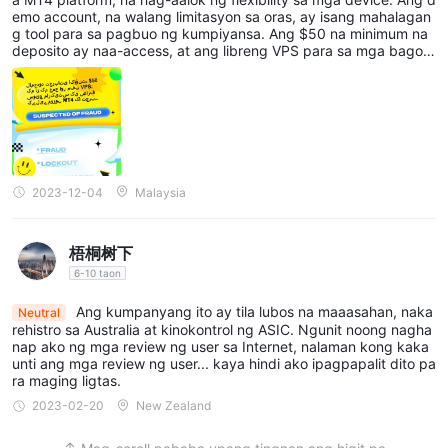
emo account, na walang limitasyon sa oras, ay isang mahalagan
g tool para sa pagbuo ng kumpiyansa. Ang $50 na minimum na
deposito ay naa-access, at ang libreng VPS para sa mga bagon
g kliyente ay isang kapansin-pansing benepisyo. Ang suporta sa
customer ng broker ay patuloy na tumutugon, na nag-aambag s
a isang positibong pangkalahatang karanasan.
2023-12-04
Malaysia
梧桐树下
6-10 taon
Ang kumpanyang ito ay tila lubos na maaasahan, naka
Neutral
rehistro sa Australia at kinokontrol ng ASIC. Ngunit noong nagha
nap ako ng mga review ng user sa Internet, nalaman kong kaka
unti ang mga review ng user... kaya hindi ako ipagpapalit dito pa
ra maging ligtas.
2023-02-20
New Zealand