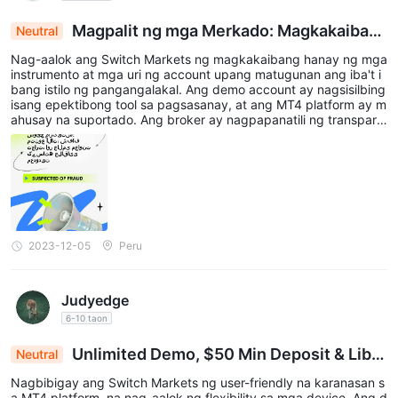
Magpalit ng mga Merkado: Magkakaiban
Neutral
g mga Instrumento, Malinaw na Pagtitingi na may
Nag-aalok ang Switch Markets ng magkakaibang hanay ng mga
mga Personalisadong Pagpipilian sa Account
instrumento at mga uri ng account upang matugunan ang iba't i
bang istilo ng pangangalakal. Ang demo account ay nagsisilbing
isang epektibong tool sa pagsasanay, at ang MT4 platform ay m
ahusay na suportado. Ang broker ay nagpapanatili ng transpare
ncy sa mga spread at komisyon, na may mga patas na opsyon p
ara sa iba't ibang uri ng account. Ang mga deposito at pag-with
draw ay maayos, at ang 24/5 na suporta sa maraming wika ay n
agpapahusay sa pangkalahatang pagiging maaasahan ng platfo
rm. Mahalagang tandaan ang mga paghihigpit sa rehiyon kapag
isinasaalang-alang ang broker na ito.
2023-12-05
Peru
Judyedge
6-10 taon
Unlimited Demo, $50 Min Deposit & Libre
Neutral
ng VPS: Ang User-Friendly na MT4 Experience n
Nagbibigay ang Switch Markets ng user-friendly na karanasan s
g Switch Markets
a MT4 platform, na nag-aalok ng flexibility sa mga device. Ang d