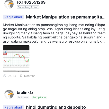
FX1402551269
Sa loob ng 1 taon
Market Manipulation sa pamamagitan
Paglalahad
ng
Market Manipulation sa pamamagitan ng isang matinding Slippa
ge nagdulot ng aking stop-loss. Agad kong itinaas ang isyu at g
umugol ng mahigit isang taon sa pagsubaybay sa kanilang team
ng suporta. Sa kabila ng paulit-ulit na pangako na susuriin ang k
aso, walang makabuluhang paliwanag o resolusyon ang naibiga
y kailanman.
06-14
Denmark
brolinkfx
1-2 taon
Sertipikado
hindi dumating ang deposito
Paglalahad