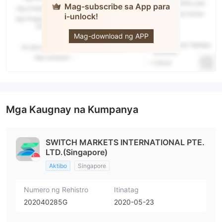
Mag-subscribe sa App para
i-unlock!
Switch
Markets
Mag-download ng APP
Mga Kaugnay na Kumpanya
SWITCH MARKETS INTERNATIONAL PTE.
LTD.(Singapore)
Aktibo
Singapore
Numero ng Rehistro
Itinatag
202040285G
2020-05-23