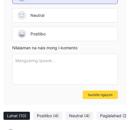
Neutral
Positibo
Nilalaman na nais mong i-komento
Mangyaring Ipasok...
Isumite ngayon
Lahat
(10)
Positibo
(4)
Neutral
(4)
Paglalahad
(2)