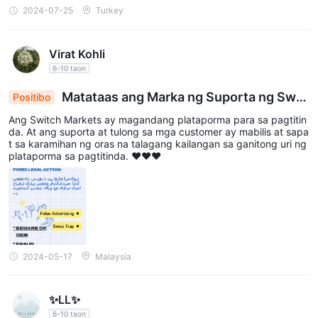
2024-07-25
Turkey
Virat Kohli
6-10 taon
Matataas ang Marka ng Suporta ng Swif
Positibo
t: Switch Markets, isang Platform ng Pagkalakala
Ang Switch Markets ay magandang plataporma para sa pagtitin
n na Naghahatid
da. At ang suporta at tulong sa mga customer ay mabilis at sapa
t sa karamihan ng oras na talagang kailangan sa ganitong uri ng
plataporma sa pagtitinda. ❤❤❤
2024-05-17
Malaysia
✨LL✨
6-10 taon