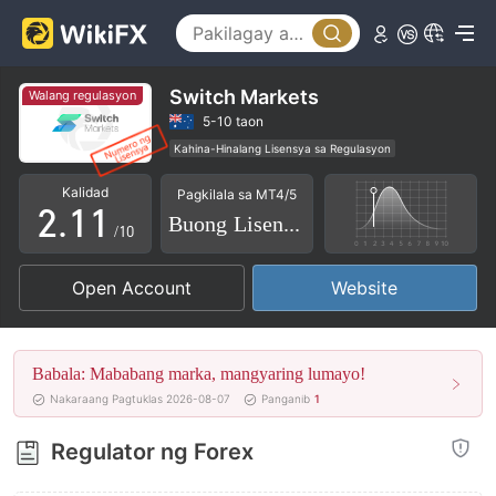
Switch Markets
Walang regulasyon
0
5-10 taon
Kahina-Hinalang Lisensya sa Regulasyon
1
0
0
Ang buong lisensya ng MT5
Kalidad
Pagkilala sa MT4/5
Mga Broker ng Panrehiyon
2
.
1
1
Buong Lisensya
Mataas na potensyal na peligro
/10
3
2
2
Open Account
Website
4
3
3
5
4
4
Babala: Mababang marka, mangyaring lumayo!
6
5
5
Nakaraang Pagtuklas 2026-08-07
Panganib
1
7
6
6
Regulator ng Forex
8
7
7