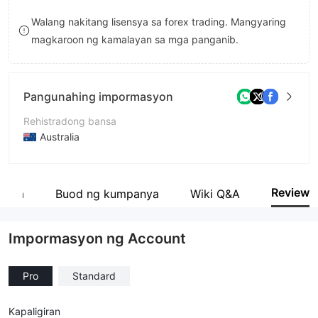
9
8
8
Walang nakitang lisensya sa forex trading. Mangyaring
magkaroon ng kamalayan sa mga panganib.
9
9
Pangunahing impormasyon
Rehistradong bansa
Australia
Panahon ng pagpapatakbo
5-10 taon
Review
anya
Buod ng kumpanya
Wiki Q&A
Kumpanya
Switch Markets Pty Ltd
Impormasyon ng Account
Pro
Standard
Kapaligiran