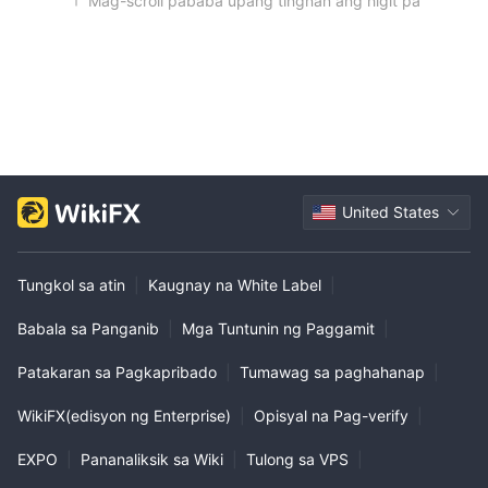
Mag-scroll pababa upang tingnan ang higit pa
United States
Tungkol sa atin
|
Kaugnay na White Label
|
Babala sa Panganib
|
Mga Tuntunin ng Paggamit
|
Patakaran sa Pagkapribado
|
Tumawag sa paghahanap
|
WikiFX(edisyon ng Enterprise)
|
Opisyal na Pag-verify
|
EXPO
|
Pananaliksik sa Wiki
|
Tulong sa VPS
|