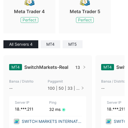
Meta Trader 4
Meta Trader 5
Perfect
Perfect
All Servers 4
MT4
MT5
SwitchMarkets-Real
Swit
MT4
MT4
13
Bansa / Distrito
Paggamit
Bansa / Distrito
--
100 | 50 | 33 | 2
--
5 | 10 | 1
Server IP
Ping
Server IP
18.***.211
18.***.211
32 ms
SWITCH MARKETS INTERNATI
SWITC
ONAL PTE. LTD. (Singapore)
ONAL P