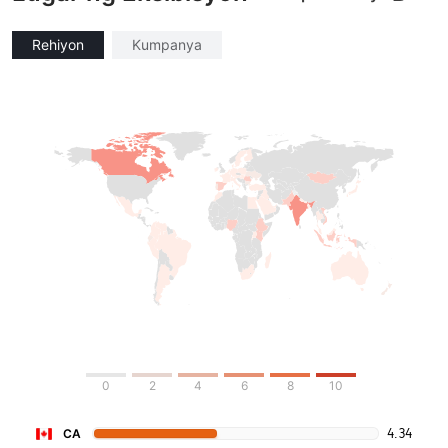
Rehiyon
Kumpanya
0
2
4
6
8
10
4.34
CA