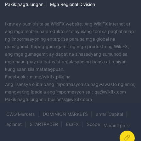
Pakikipagtulungan
|
Mga Regional Division
Ikaw ay bumibisita sa WikiFX website. Ang WikiFX Internet at
ang mga mobile na produkto nito ay isang tool sa paghahanap
ng impormasyon ng enterprise para sa mga global na
gumagamit. Kapag gumagamit ng mga produkto ng WikiFX,
ang mga gumagamit ay dapat na sinasadyang sumunod sa
mga nauugnay na batas at regulasyon ng bansa at rehiyon
kung saan sila matatagpuan.
Facebook：m.me/wikifx.pilipina
Ang lisensya o iba pang impormasyon sa pagwawasto ng error,
mangyaring ipadala ang impormasyon sa：qa@wikifx.com
Pakikipagtulungan：business@wikifx.com
CWG Markets
DOMINION MARKETS
amari Capital
eplanet
STARTRADER
EsaFX
Scope Markets
Marami pa
zetta
TopstepFX
Coin Matrix Pro
Zipphy
NBI