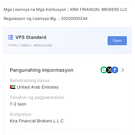
9
Mga Lisensya na Mga Institusyon：KIRA FINANCIAL BROKERS LLC
Regulasyon ng Lisensya Blg.：20200000244
VPS Standard
Open
1*CPU / 1GRam / 40GHard disk
Pangunahing impormasyon
Rehistradong bansa
United Arab Emirates
Panahon ng pagpapatakbo
1-2 taon
Kumpanya
Kira Financial Brokers L.L.C
Pagwawasto