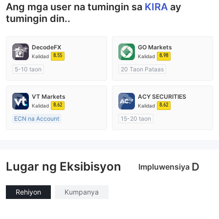
Ang mga user na tumingin sa
KIRA
ay
tumingin din..
DecodeFX
GO Markets
8.55
8.98
Kalidad
Kalidad
5-10 taon
20 Taon Pataas
Kinokontrol sa Australia
Kinokontrol sa Australia
Paggawa ng Market (MM)
Paggawa ng Market (MM)
VT Markets
ACY SECURITIES
Pangunahing label na MT4
cTrader
8.62
8.62
Kalidad
Kalidad
ECN na Account
15-20 taon
10-15 taon
Kinokontrol sa Australia
Kinokontrol sa Australia
Paggawa ng Market (MM)
Paggawa ng Market (MM)
Pangunahing label na MT4
Lugar ng Eksibisyon
Pangunahing label na MT4
D
Impluwensiya
Rehiyon
Kumpanya