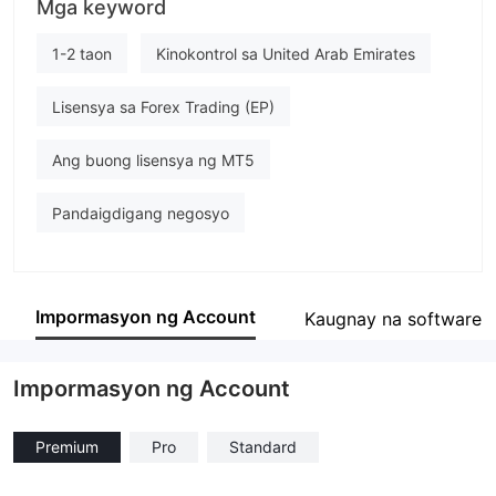
Mga keyword
KIRA
empleyado ng kumpanya
1-2 taon
Kinokontrol sa United Arab Emirates
--
Lisensya sa Forex Trading (EP)
Ang buong lisensya ng MT5
Pandaigdigang negosyo
Impormasyon ng Account
Kaugnay na software
Impormasyon ng Account
Premium
Pro
Standard