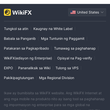
United States
Tungkol sa atin
|
Kaugnay na White Label
|
Babala sa Panganib
|
Mga Tuntunin ng Paggamit
|
Patakaran sa Pagkapribado
|
Tumawag sa paghahanap
|
WikiFX(edisyon ng Enterprise)
|
Opisyal na Pag-verify
|
EXPO
|
Pananaliksik sa Wiki
|
Tulong sa VPS
|
Pakikipagtulungan
|
Mga Regional Division
Ikaw ay bumibisita sa WikiFX website. Ang WikiFX Internet at
ang mga mobile na produkto nito ay isang tool sa paghahanap
ng impormasyon ng enterprise para sa mga global na