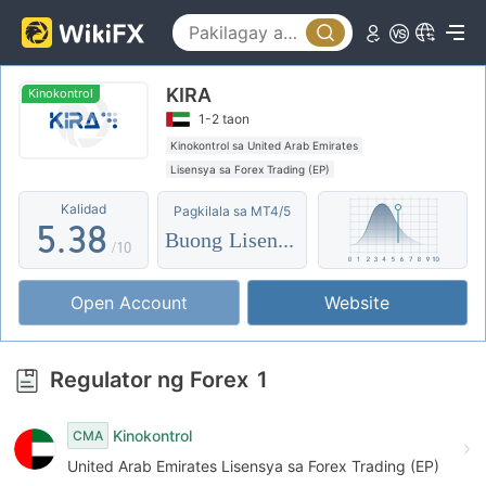
0
3
1
4
KIRA
2
0
5
Kinokontrol
1-2 taon
3
1
6
Kinokontrol sa United Arab Emirates
Lisensya sa Forex Trading (EP)
4
2
7
Ang buong lisensya ng MT5
Pandaigdigang negosyo
Kalidad
Pagkilala sa MT4/5
5
.
3
8
Buong Lisensya
/10
6
4
9
Open Account
Website
7
5
8
6
Regulator ng Forex
1
9
7
Kinokontrol
CMA
8
United Arab Emirates Lisensya sa Forex Trading (EP)