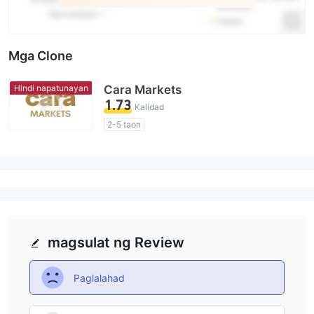
Mga Clone
Hindi napatunayan
Cara Markets
1.73
Kalidad
2-5 taon
Kahina-Hinalang Lisensya sa Regulasyon
Kahina-hinalang saklaw ng Negosyo
Mataas na potensyal na peligro
magsulat ng Review
Paglalahad