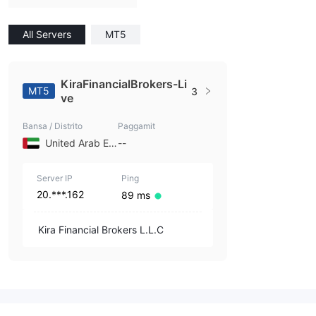
All Servers
MT5
KiraFinancialBrokers-Li
MT5
3
ve
Bansa / Distrito
Paggamit
United Arab Emirates
--
Server IP
Ping
20.***.162
89 ms
Kira Financial Brokers L.L.C