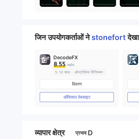
जिन उपयोगकर्ताओं ने
stonefort
देखा
DecodeFX
8.55
स्कोर
5-10 साल
ऑस्ट्रेलिया विनियमन
मार्केट मेकिंग (एमएम)
विवरण
मुख्य-लेबल MT4
ऑफिशल वेबसाइट
व्यापार क्षेत्र
D
प्रभाव