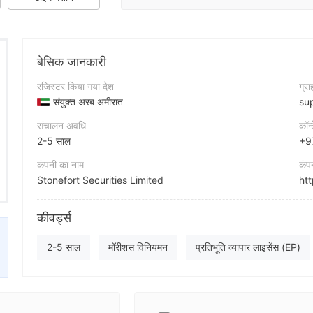
बेसिक जानकारी
रजिस्टर किया गया देश
ग्र
संयुक्त अरब अमीरात
su
संचालन अवधि
कॉन्
2-5 साल
+9
कंपनी का नाम
कंप
Stonefort Securities Limited
htt
संक्षिप्त नाम
कंप
कीवर्ड्स
stonefort
कंपनी का कर्मचारी
Fa
2-5 साल
मॉरीशस विनियमन
प्रतिभूति व्यापार लाइसेंस (EP)
--
वैश्विक व्यापार
आफशोर नियमन