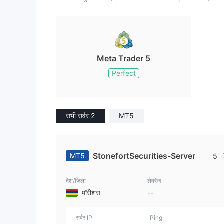
Meta Trader 5
Perfect
सभी सर्वर 2
MT5
StonefortSecurities-Server
MT5
5
देश/जिला
लेवरेज
मॉरीशस
--
सर्वर IP
Ping