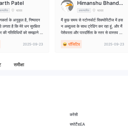
arth Patel
Himanshu Bhander
भारत
भारत
त्यापित
असत्यापित
i
ोगकर्ता के अनुकूल है, निष्पादन
मैं कुछ समय से स्टोनफोर्ट सिक्योरिटीज में हस
झे लगता है कि मेरे धन सुरक्षित
न अब्दुल्ला के साथ ट्रेडिंग कर रहा हूं, और मैं
र की गतिविधियों को समझाने में
पेशेवरता और पारदर्शिता के स्तर से वास्तव में
 मुझे मेरे ट्रेडों में आत्मविश्वास
प्रभावित हूं। प्लेटफॉर्म सुचारू है, स्प्रेड प्र
पॉजिटिव
2025-09-23
2025-09-23
ा पारदर्शी और सहायक ब्रोकर
तिस्पर्धी हैं, और निकासी जल्दी और परेशानी
। फॉरेक्स ट्रेडिंग में गंभीरता से
मुक्त है। हसन ज्ञानी, जवाबदेह और हमेशा
 किसी भी व्यक्ति के लिए स्टोन
बाजारों के माध्यम से मार्गदर्शन करने के लिए
रिटीज की अत्यधिक सिफारिश कर
तैयार रहते हैं। फॉरेक्स उद्योग में ग्राहक सहाय
ट
समीक्षा
ता का यह स्तर दुर्लभ है। मैं स्टोनफोर्ट
ुभव उत्कृष्ट रहा है।
सिक्योरिटीज और विशेष रूप से हसन अब्दुल्ला
को किसी भी विश्वसनीय फॉरेक्स ब्रोकर की त
लाश करने वाले के लिए अत्यधिक सलाह देता
हूं।
करेंसी
सपोर्टेडEA