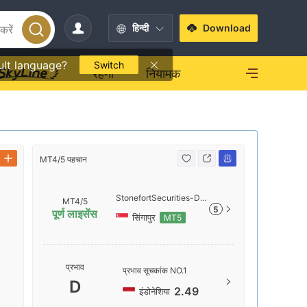
हिन्दी
Download
ult language?
Switch
रहना
नियामक
MT4/5 पहचान
MT4/5 पहचा
StonefortSecurities-De
MT4/5
5
mo
पूर्ण लाइसेंस
सिंगापुर
MT5
सर्वर का नाम
प्रभाव
प्रभाव सूचकांक NO.1
Stonefor
D
2.49
इंडोनेशिया
सर्वर का स्थ