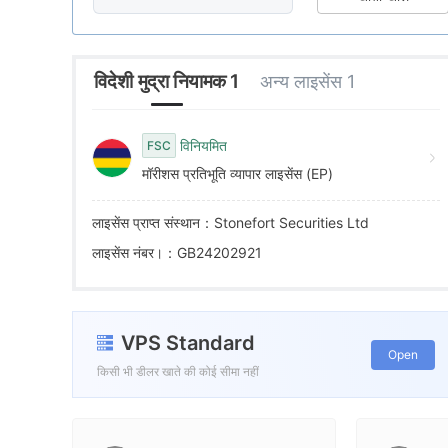
7
1
3
8
2
4
विदेशी मुद्रा नियामक 1
अन्य लाइसेंस 1
9
3
5
विनियमित
FSC
मॉरीशस प्रतिभूति व्यापार लाइसेंस (EP)
4
6
लाइसेंस प्राप्त संस्थान：Stonefort Securities Ltd
5
7
लाइसेंस नंबर।：GB24202921
6
8
VPS Standard
7
9
Open
किसी भी डीलर खाते की कोई सीमा नहीं
8