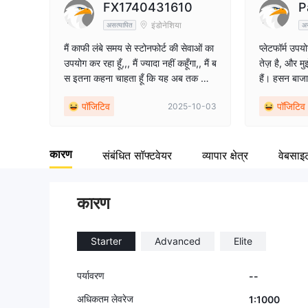
FX1740431610
P
9
इंडोनेशिया
असत्यापित
अस
मैं काफी लंबे समय से स्टोनफोर्ट की सेवाओं का
प्लेटफॉर्म उपय
उपयोग कर रहा हूँ,,, मैं ज्यादा नहीं कहूँगा,, मैं ब
तेज़ है, और मु
स इतना कहना चाहता हूँ कि यह अब तक का
हैं। हसन बाजा
सबसे अच्छा ब्रोकर है जो मुझे मिला है। अब त
समय लेते हैं और
पॉजिटिव
पॉजिटिव
2025-10-03
क ज्यादातर ब्रोकरों की समस्याएं निकासी से
देते हैं। इतन
जुड़ी होती हैं,, और अब तक स्टोनफोर्ट में
ढूंढना दुर्लभ है
निकासी बहुत ही सुचारू रूप से होती है।
रुचि रखने वाले
कारण
फोर्ट सिक्यो
संबंधित सॉफ्टवेयर
व्यापार क्षेत्र
वेबसाइ
ता हूँ। स्टोनफोर्ट सिक्योरिटीज में हसन अ
ब्दुल्ला और अन
कारण
Starter
Advanced
Elite
पर्यावरण
--
अधिकतम लेवरेज
1:1000