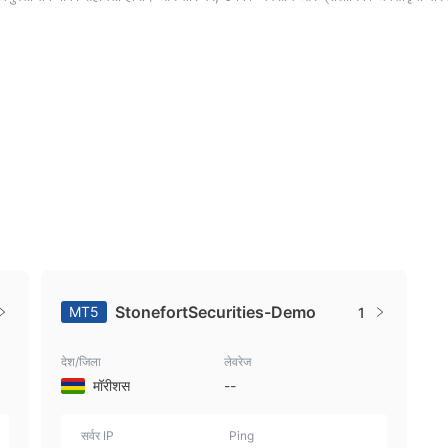
StonefortSecurities-Demo
MT5
1
देश/जिला
लेवरेज
मॉरीशस
--
सर्वर IP
Ping