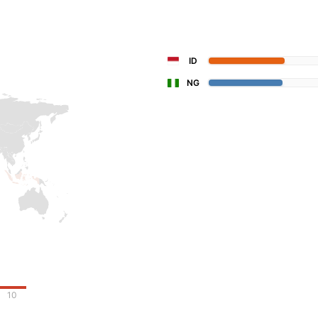
ID
NG
10