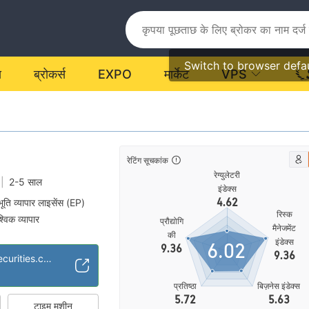
Switch to browser defa
य
ब्रोकर्स
EXPO
मार्केट
VPS
रेटिंग सूचकांक
रेग्युलेटरी
|
2-5 साल
इंडेक्स
4.62
भूति व्यापार लाइसेंस (EP)
रिस्क
श्विक व्यापार
प्रौद्योगि
मैनेजमेंट
की
इंडेक्स
6.02
9.36
9.36
https://stonefortsecurities.com/
प्रतिष्ठा
बिज़नेस इंडेक्स
5.72
5.63
टाइम मशीन