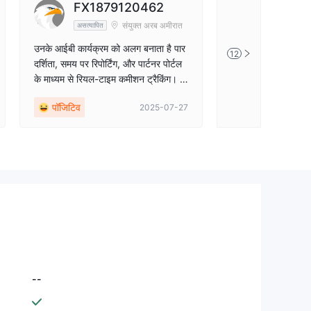
FX1879120462
Jibran
संयुक्त अरब अमीरात
असत्यापित
असत्यापित
उनके आईबी कार्यक्रम को अलग बनाता है पार
Stonefort Trader पूर
12
दर्शिता, समय पर रिपोर्टिंग, और पार्टनर पोर्टल
सरल बनाता है। 😀 उन्ह
के माध्यम से रियल-टाइम कमीशन ट्रैकिंग। य
सिफारिश किया जाता है!
ह आपको अपने प्रदर्शन पर पूरा नियंत्रण और
पॉजिटिव
पॉजिटिव
2025-07-27
विश्वास देता है। भुगतान प्रणाली विश्वसनीय
और तेज़ है — जिसे हर आईबी वास्तव में महत्व
देता है।
--