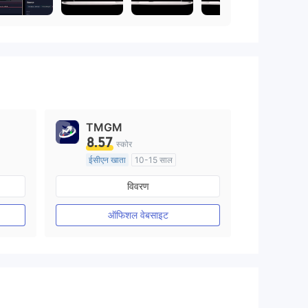
TMGM
8.57
स्कोर
ईसीएन खाता
10-15 साल
ऑस्ट्रेलिया विनियमन
विवरण
मार्केट मेकिंग (एमएम)
मुख्य-लेबल MT4
ऑफिशल वेबसाइट