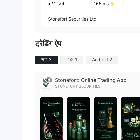
5.***.38
166 ms
Stonefort Securities Ltd
ट्रेडिंग ऐप
सभी 3
iOS 1
Android 2
Stonefort: Online Trading App
STONEFORT SECURITIES