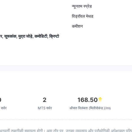
न्यूनतम स्प्रेड
विड्रॉवल मेथड
कमीशन
ेयर, सूचकांक, मुद्रा जोड़े, कमोडिटी, क्रिप्टो
0
2
168.50
सर्वर
MT5 सर्वर
औसत विलंबता (मिलीसेकंड )/ms
अनुवर्ती तकनीकी सहायता होगी। आम तौर पर, उनका व्यवसाय और प्रौद्योगिकी अपेक्षाकृत परिपक