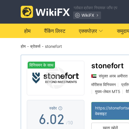
ग्लोबल ब्रोकर नियामक जाँच एप
0
WikiFX
1
होम
रैंकिंग लिस्ट
एक्सपोज़र
समुदा
होम
-
ब्रोकर्स
-
stonefort
2
3
stonefort
विनियमन के साथ
संयुक्त अरब अमीरात
4
0
मॉरीशस विनियमन
प्रति
|
मुख्य-लेबल MT5
वै
|
|
5
1
आफशोर नियमन
|
स्कोर
6
.
0
2
वेबसाइट
/10
खाता खोलें