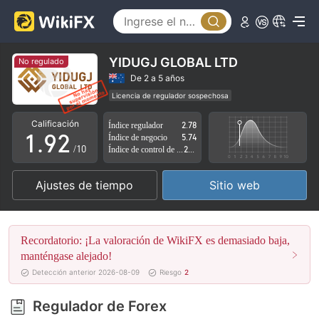
4
5
6
YIDUGJ GLOBAL LTD
No regulado
7
0
De 2 a 5 años
Licencia de regulador sospechosa
0
8
1
Zona de negocio sospechoso
Riesgo potencial alto
Calificación
Índice regulador
2.78
1
.
9
2
Índice de negocio
5.74
/10
Índice de control de riesgo
2.62
2
3
Ajustes de tiempo
Sitio web
3
4
4
5
Recordatorio: ¡La valoración de WikiFX es demasiado baja,
5
6
manténgase alejado!
Detección anterior 2026-08-09
Riesgo
2
6
7
Regulador de Forex
7
8