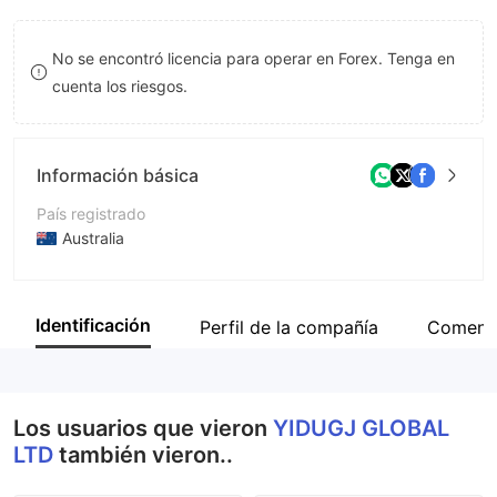
8
9
No se encontró licencia para operar en Forex. Tenga en
9
cuenta los riesgos.
Información básica
País registrado
Australia
Período de Funcionamiento
De 2 a 5 años
Identificación
Perfil de la compañía
Coment
Empresa
YIDUGJ GLOBAL LTD
Los usuarios que vieron
YIDUGJ GLOBAL
LTD
también vieron..