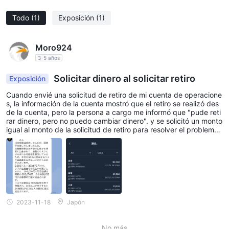
YIDUGJ GLOBAL LTD opera como una plataforma internacional,
Todo
(1)
Exposición
(1)
potencialmente brindando acceso a un mercado global,
permitiendo a los traders participar en diversos instrumentos
Moro924
financieros.
Cero comisión en las transacciones:
3-5 años
2.
Los traders en la plataforma se benefician de una estructura de
Solicitar dinero al solicitar retiro
Exposición
tarifas que incluye comisiones cero en las transacciones, lo que
Cuando envié una solicitud de retiro de mi cuenta de operacione
reduce el costo total de operar y potencialmente mejora la
s, la información de la cuenta mostró que el retiro se realizó des
rentabilidad.
de la cuenta, pero la persona a cargo me informó que "pude reti
rar dinero, pero no puedo cambiar dinero". y se solicitó un monto
Diferentes tipos de cuentas:
3.
igual al monto de la solicitud de retiro para resolver el problema,
YIDUGJ GLOBAL LTD ofrece una variedad de tipos de cuentas,
y ​​se interrumpió el proceso de envío a otra cuenta.
brindando flexibilidad a los traders para elegir una cuenta que
se ajuste a sus preferencias, tolerancia al riesgo y estilo de
trading.
Apertura de cuenta gratuita:
4.
Abrir una cuenta en la plataforma es gratuito, eliminando los
2023-11-18
Japón
costos iniciales para los traders y haciéndola accesible para
personas con diferentes niveles de capital.
No más