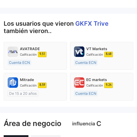
Los usuarios que vieron
GKFX Trive
también vieron..
AVATRADE
VT Markets
9.51
8.68
Calificación
Calificación
Cuenta ECN
Cuenta ECN
De 15 a 20 años
De 10 a 15 años
Supervisión en Australia
Supervisión en Australia
Mitrade
EC markets
Creación Mercado Forex (MM)
Creación Mercado Forex (MM)
8.59
9.24
Calificación
Calificación
Licencia completa de MT4
Licencia completa de MT4
De 15 a 20 años
Cuenta ECN
Supervisión en Australia
De 10 a 15 años
Creación Mercado Forex (MM)
Supervisión en Australia
Auto-investigación
Creación Mercado Forex (MM)
Área de negocio
Licencia completa de MT4
C
influencia