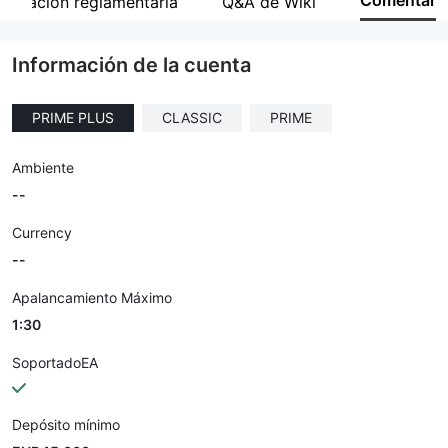
Comentar
vulgación reglamentaria
Q&A de Wiki
Empleado de la empresa
--
Información de la cuenta
PRIME PLUS
CLASSIC
PRIME
Ambiente
--
Currency
--
Apalancamiento Máximo
1:30
SoportadoEA
Depósito mínimo