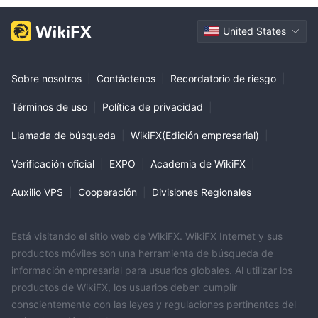
United States
Sobre nosotros
|
Contáctenos
|
Recordatorio de riesgo
|
Términos de uso
|
Política de privacidad
|
Llamada de búsqueda
|
WikiFX(Edición empresarial)
|
Verificación oficial
|
EXPO
|
Academia de WikiFX
|
Auxilio VPS
|
Cooperación
|
Divisiones Regionales
Está visitando el sitio web de WikiFX. WikiFX Internet y sus
productos móviles son una herramienta de búsqueda de
información empresarial para usuarios globales. Al utilizar los
productos de WikiFX, los usuarios deben cumplir
conscientemente con las leyes y regulaciones pertinentes del