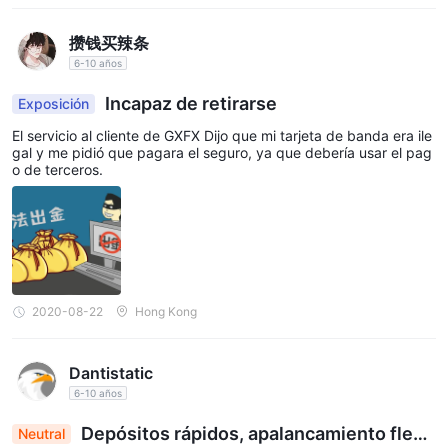
Trive Financial Services UK Limited ofrece soporte al cliente que
se puede contactar por correo electrónico en hello@trive.com.
攒钱买辣条
Para aquellos que deseen ponerse en contacto con su equipo,
6-10 años
su servicio al cliente se encuentra en una ubicación central en
Incapaz de retirarse
Exposición
Piso 5, The Penthouse, Lifestar, Testaferrata Street, Ta
El servicio al cliente de GXFX Dijo que mi tarjeta de banda era ile
Xbiex XBX1403, en Malta
.
gal y me pidió que pagara el seguro, ya que debería usar el pag
Esta configuración sugiere un equipo de soporte dedicado listo
o de terceros.
para ayudar con consultas, problemas de cuenta o cualquier
otra inquietud relacionada con el servicio.
Sin embargo, parece que su principal modo de comunicación
con los clientes es a través de correo electrónico, lo cual puede
ser una consideración para aquellos que prefieren formas de
2020-08-22
Hong Kong
contacto más inmediatas como el teléfono o el chat en vivo.
Recurso Educativo
Dantistatic
Trive Financial Services UK Limited ofrece una variedad de
6-10 años
recursos educativos con el objetivo de ampliar el conocimiento
Depósitos rápidos, apalancamiento flexi
Neutral
de sus usuarios y elevar sus estrategias de inversión.