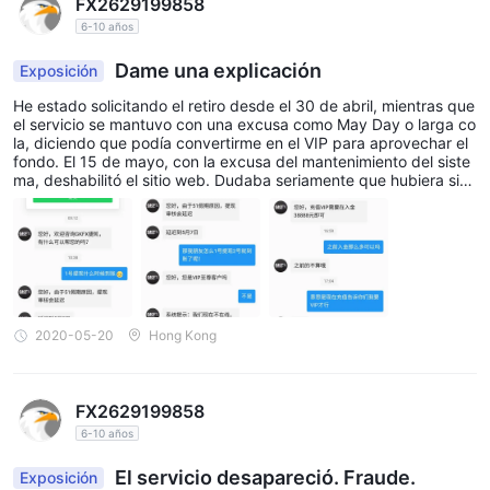
FX2629199858
trading fácil de usar e intuitiva, adecuada tanto para inversores
6-10 años
novatos como experimentados. Las características clave
Dame una explicación
Exposición
incluyen:
Quicktrade: Herramientas integradas para operaciones rápidas
He estado solicitando el retiro desde el 30 de abril, mientras que
el servicio se mantuvo con una excusa como May Day o larga co
y eficientes.
la, diciendo que podía convertirme en el VIP para aprovechar el
Diseño intuitivo: Diseño flexible con listas de seguimiento
fondo. El 15 de mayo, con la excusa del mantenimiento del siste
ma, deshabilitó el sitio web. Dudaba seriamente que hubiera sid
personalizables y gráficos en tiempo real.
o bloqueado.
Monitoreo fácil: Realice un seguimiento de las órdenes y
posiciones fácilmente, con alertas personalizables.
Accesibilidad: Disponible tanto en la App Store como en Google
Play para operar sobre la marcha.
Herramientas completas: Incluye operaciones con un solo clic,
2020-05-20
Hong Kong
alertas de precios y un calendario económico integrado.
Plataformas adicionales: Soporta MetaTrader 4 (MT4),
MetaTrader 5 (MT5), análisis de Trading Central y
FX2629199858
complementos de MetaBooster para una experiencia mejorada.
6-10 años
Depósito y Retiro
El servicio desapareció. Fraude.
Exposición