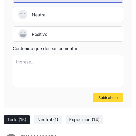
pasaporte o licencia de conducir) y un comprobante de
domicilio (como una factura de servicios públicos o un extracto
Neutral
bancario). Este paso es crucial para el proceso de Conozca a su
Cliente (KYC).
Positivo
Fondear su cuenta: Una vez que su cuenta esté verificada,
puede proceder a fondearla. Trive Financial Services UK Limited
Contenido que deseas comentar
ofrece varios métodos de fondeo, incluyendo transferencias
bancarias, tarjetas de débito/crédito y pagos de terceros. Elija
Ingrese...
el método que sea más conveniente para usted y deposite la
cantidad mínima requerida o más, según sus necesidades de
trading.
Recuerda, es importante leer todos los términos y condiciones
cuidadosamente y comprender los riesgos involucrados en el
Subir ahora
comercio antes de abrir una cuenta con cualquier proveedor de
servicios financieros.
Todo
(15)
Neutral
(1)
Exposición
(14)
Plataforma de Trading
La plataforma de inversión Trive ofrece una experiencia de