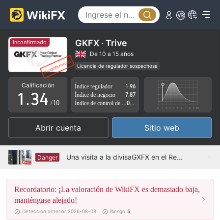
0
0
1
GKFX · Trive
Inconfirmado
1
2
De 10 a 15 años
Licencia de regulador sospechosa
0
2
3
Zona de negocio sospechoso
Riesgo potencial alto
Calificación
Índice regulador
1.96
1
.
3
4
Índice de negocio
7.87
/10
Índice de control de riesgo
0.51
2
4
5
Abrir cuenta
Sitio web
3
5
6
4
6
7
Una visita a la divisaGXFX en el Reino Unido - No encuentra oficina
Danger
5
7
8
Recordatorio: ¡La valoración de WikiFX es demasiado baja,
6
8
9
manténgase alejado!
7
9
Detección anterior 2026-08-08
Riesgo
5