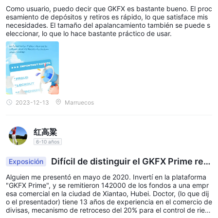
ble: GKFX satisface las necesidades del usuario
Esto incluye una variedad de artículos que cubren temas
Como usuario, puedo decir que GKFX es bastante bueno. El proc
esamiento de depósitos y retiros es rápido, lo que satisface mis
fundamentales como "¿Cómo puedo invertir en acciones?" y
necesidades. El tamaño del apalancamiento también se puede s
"¿Cómo funciona el mercado de valores?", así como temas más
eleccionar, lo que lo hace bastante práctico de usar.
específicos como "Beneficios de invertir en sostenibilidad".
Además, ofrecen información sobre áreas de inversión
temáticas como ciberseguridad, tecnología 5G y
semiconductores.
Estos recursos no solo brindan una comprensión básica, sino
2023-12-13
Marruecos
también consejos estratégicos sobre cómo invertir en estos
sectores específicos, enfatizando la importancia de alinear las
inversiones con las tendencias tecnológicas e industriales
红高粱
actuales.
6-10 años
Este contenido educativo probablemente esté disponible a
Difícil de distinguir el GKFX Prime real
Exposición
través de su plataforma, ofreciendo información valiosa tanto
y el falso
para inversores novatos como experimentados.
Alguien me presentó en mayo de 2020. Invertí en la plataforma
"GKFX Prime", y se remitieron 142000 de los fondos a una empr
esa comercial en la ciudad de Xiantao, Hubei. Doctor, (lo que dij
Conclusión
o el presentador) tiene 13 años de experiencia en el comercio de
divisas, mecanismo de retroceso del 20% para el control de ries
En conclusión, Trive Financial Services UK Limited se presenta