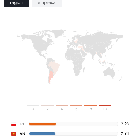
región
empresa
0
2
4
6
8
10
2.96
PL
2.93
VN