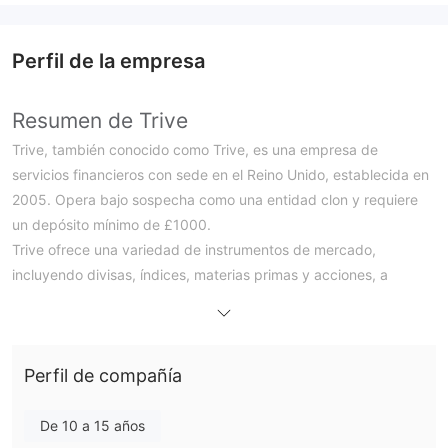
Riesgo potencial alto
Perfil de la empresa
Resumen de Trive
Trive, también conocido como Trive, es una empresa de
servicios financieros con sede en el Reino Unido, establecida en
2005. Opera bajo sospecha como una entidad clon y requiere
un depósito mínimo de £1000.
Trive ofrece una variedad de instrumentos de mercado,
incluyendo divisas, índices, materias primas y acciones, a
través de sus cuentas. Sus spreads y comisiones son
competitivamente bajos, comenzando en 0 pip. La empresa
proporciona la aplicación Trive, una plataforma de trading
Perfil de compañía
basada en MT4/5, y también ofrece una cuenta demo.
El soporte al cliente está disponible a través de correo
electrónico en hello@trive.com. Para depósitos y retiros, las
De 10 a 15 años