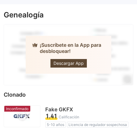
Genealogía
¡Suscríbete en la App para
desbloquear!
GKFX · Trive
Descargar App
Clonado
Inconfirmado
Fake GKFX
1.41
Calificación
5-10 años
Licencia de regulador sospechosa
Zona de negocio sospechoso