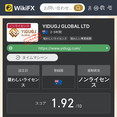
3
4
YIDUGJ GLOBAL LTD
ノンライセンス
2-5年間
5
疑わしいライセンス
疑わしい事業範囲
ハイリスクレベル
https://www.yidugj.com/
6
タイムマシーン
7
0
設立日
登録国
規制状況
ノンライセン
疑わしいライセン
0
8
1
ス
ス
1
.
9
2
スコア
/10