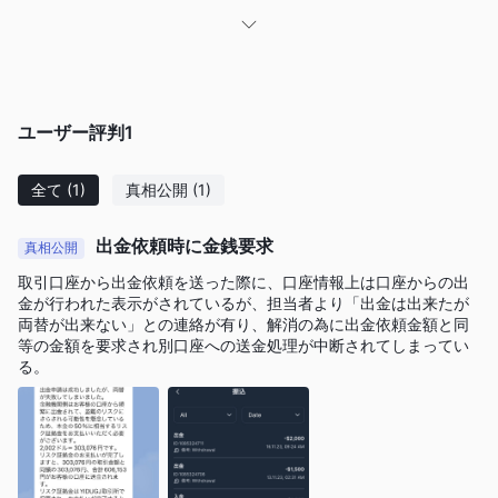
現在、YIDUGJ GLOBAL LTDはアメリカのNFA（全米先物取引協
認可されていません
会）によって
。同社は一般金融サービスラ
イセンス（ライセンス番号0559345）を保有しています。NFAの
必要な認可を受けずに運営されているため、クライアントは注意
ユーザー評判
1
を払う必要があります。
許可なしでの運営はユーザーに悪影響を及ぼす可能性がありま
全て
(1)
真相公開
(1)
す。規制されていない組織は透明性や顧客保護策が不足している
場合があります。ユーザーは資金の安全性や取引の信頼性に関連
出金依頼時に金銭要求
する問題を含む潜在的なリスクに直面します。規制の欠如はま
真相公開
た、顧客が紛争の場合に効果的な法的サポートや救済を得ること
取引口座から出金依頼を送った際に、口座情報上は口座からの出
に困難を伴う可能性を意味します。したがって、許可されていな
金が行われた表示がされているが、担当者より「出金は出来たが
両替が出来ない」との連絡が有り、解消の為に出金依頼金額と同
い組織との関与を選択することは、金融取引における不確実性を
等の金額を要求され別口座への送金処理が中断されてしまってい
増加させます。ユーザーは、信頼できる機関によって規制された
る。
プラットフォームを慎重に検討し、自身の財務の安全性と権利の
保護を確保することをお勧めします。
メリットとデメリット
メリット：