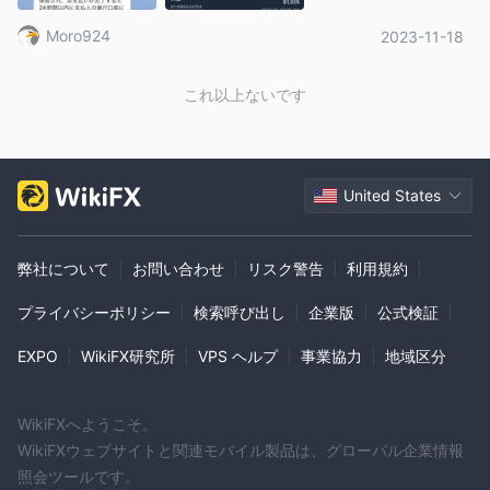
国際プラットフォーム：
Moro924
2023-11-18
2671253723は国際プラットフォームとして運営されており、ト
レーダーに多様な金融商品で取引を行う機会を提供する可能性が
これ以上ないです
あります。
取引手数料ゼロ：
2.
プラットフォーム上のトレーダーは、取引手数料がゼロである料
金体系の恩恵を受けており、取引の総コストを削減し、潜在的な
United States
収益性を向上させることができます。
さまざまなアカウントタイプ：
3.
YIDUGJ GLOBAL LTDは、さまざまなアカウントタイプを提供し
弊社について
|
お問い合わせ
|
リスク警告
|
利用規約
|
ており、トレーダーが自分の好み、リスク許容度、取引スタイル
プライバシーポリシー
|
検索呼び出し
|
企業版
|
公式検証
|
に合ったアカウントを選ぶことができる柔軟性を提供していま
す。
EXPO
|
WikiFX研究所
|
VPS ヘルプ
|
事業協力
|
地域区分
無料口座開設：
4.
プラットフォームでの口座開設は無料であり、トレーダーに初期
WikiFXへようこそ。
費用をかける必要がなく、資本レベルの異なる個人にもアクセス
WikiFXウェブサイトと関連モバイル製品は、グローバル企業情報
可能です。
照会ツールです。
デメリット：