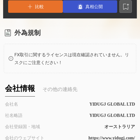
2
3
比較
真相公開
3
4
4
5
外為規制
5
6
FX取引に関するライセンスは現在確認されていません。リ
スクにご注意ください！
6
7
7
8
会社情報
その他の連絡先
8
9
会社名
YIDUGJ GLOBAL LTD
社名略語
YIDUGJ GLOBAL LTD
9
会社登録国・地域
オーストラリア
会社のウェブサイト
https://www.yidugj.com/