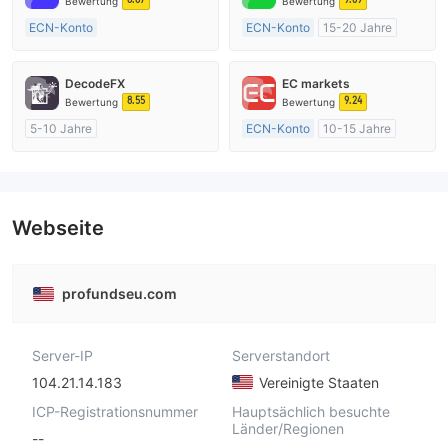
Bewertung
Bewertung
ECN-Konto
ECN-Konto
15-20 Jahre
Über 20 Jahre
AustralienRegulierung
AustralienRegulierung
Market Making (MM)
DecodeFX
EC markets
Market Making (MM)
MT4-Volllizenz
8.55
9.24
Bewertung
Bewertung
MT4-Volllizenz
5-10 Jahre
ECN-Konto
10-15 Jahre
AustralienRegulierung
AustralienRegulierung
Market Making (MM)
Market Making (MM)
MT4-Volllizenz
MT4-Volllizenz
Webseite
profundseu.com
Server-IP
Serverstandort
104.21.14.183
Vereinigte Staaten
ICP-Registrationsnummer
Hauptsächlich besuchte
Länder/Regionen
--