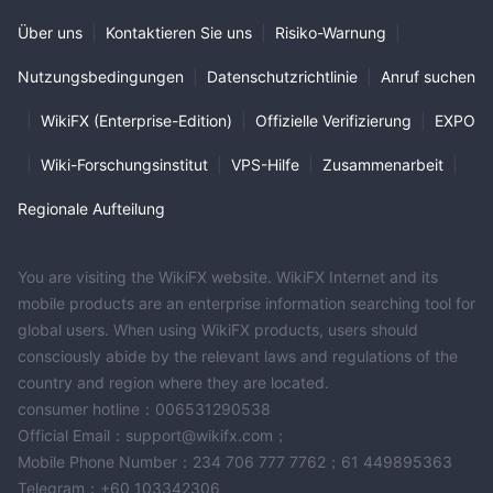
Über uns
|
Kontaktieren Sie uns
|
Risiko-Warnung
|
Nutzungsbedingungen
|
Datenschutzrichtlinie
|
Anruf suchen
|
WikiFX (Enterprise-Edition)
|
Offizielle Verifizierung
|
EXPO
|
Wiki-Forschungsinstitut
|
VPS-Hilfe
|
Zusammenarbeit
|
Regionale Aufteilung
You are visiting the WikiFX website. WikiFX Internet and its
mobile products are an enterprise information searching tool for
global users. When using WikiFX products, users should
consciously abide by the relevant laws and regulations of the
country and region where they are located.
consumer hotline：006531290538
Official Email：support@wikifx.com；
Mobile Phone Number：234 706 777 7762；61 449895363
Telegram：+60 103342306