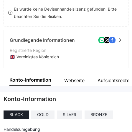
8
Es wurde keine Devisenhandelslizenz gefunden. Bitte
beachten Sie die Risiken.
9
Grundlegende Informationen
Registrierte Region
Vereinigtes Königreich
Betriebszeitraum
5-10 Jahre
Konto-Information
Webseite
Aufsichtsrecht
Unternehmen
Pro Funds Eu
Konto-Information
BLACK
GOLD
SILVER
BRONZE
Handelsumgebung