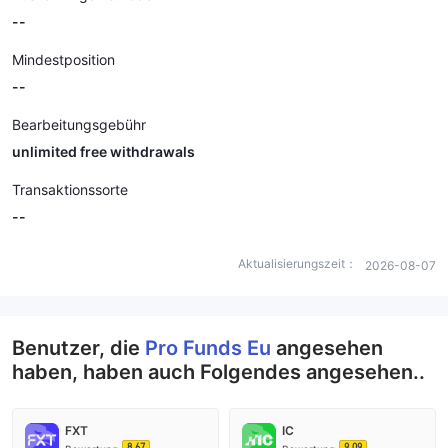
--
Mindestposition
--
Bearbeitungsgebühr
unlimited free withdrawals
Transaktionssorte
--
Aktualisierungszeit：
2026-08-07
Benutzer, die
Pro Funds Eu
angesehen
haben, haben auch Folgendes angesehen..
FXT
IC
8.67
9.09