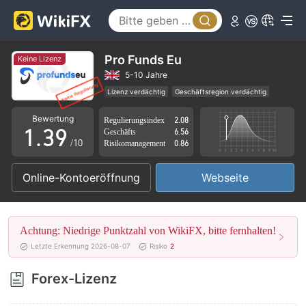
4
5
0
6
Pro Funds Eu
Keine Lizenz
1
7
5-10 Jahre
Lizenz verdächtig
Geschäftsregion verdächtig
0
2
8
Hohes potenzielles Risiko
Bewertung
Regulierungsindex
2.08
1
.
3
9
Geschäfts
6.56
/10
Risikomanagement
0.86
2
4
Online-Kontoeröffnung
Webseite
3
5
4
6
Achtung: Niedrige Punktzahl von WikiFX, bitte fernhalten!
5
7
Letzte Erkennung 2026-08-07
Risiko
2
6
8
Forex-Lizenz
7
9