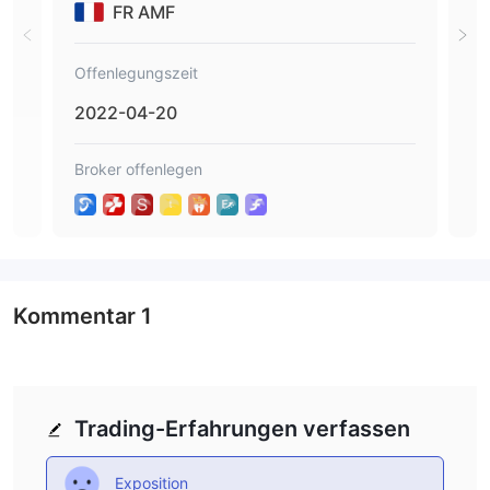
FR AMF
Offenlegungszeit
Off
2022-04-20
20
Broker offenlegen
Brok
Kommentar
1
Trading-Erfahrungen verfassen
Exposition