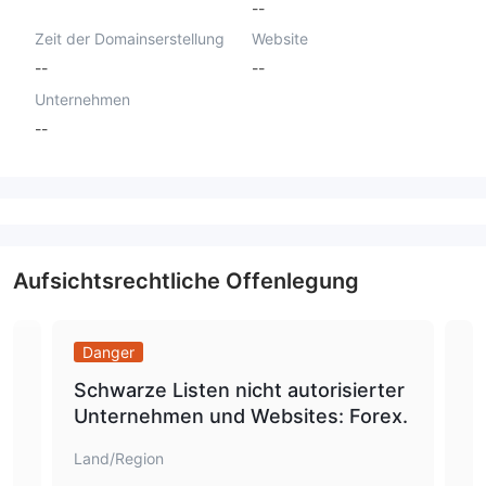
--
Zeit der Domainserstellung
Website
--
--
Unternehmen
--
Aufsichtsrechtliche Offenlegung
Danger
Wa
Schwarze Listen nicht autorisierter
Be
Unternehmen und Websites: Forex.
n
Land/Region
Lan