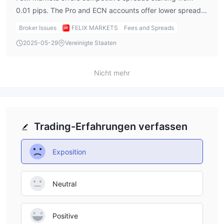
0.01 pips. The Pro and ECN accounts offer lower spreads
but may come with additional conditions. The exact fees
Broker Issues
FELIX MARKETS
Fees and Spreads
for deposits, withdrawals, or commissions have not been
2025-05-29
Vereinigte Staaten
fully disclosed, which could be a potential concern for
traders looking for transparency.
Nicht mehr
Trading-Erfahrungen verfassen
Exposition
Neutral
Positive