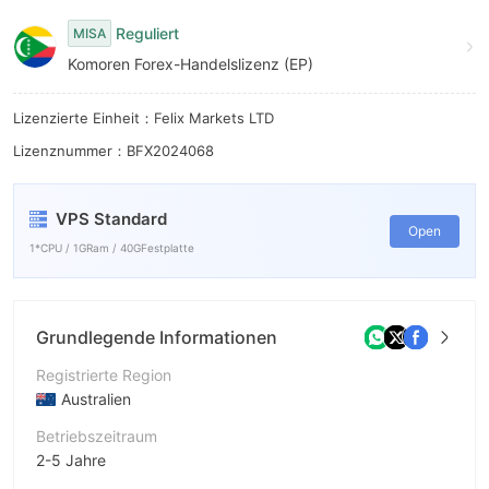
6
Reguliert
MISA
7
Komoren Forex-Handelslizenz (EP)
8
Lizenzierte Einheit：Felix Markets LTD
9
Lizenznummer：BFX2024068
VPS Standard
Open
1*CPU / 1GRam / 40GFestplatte
Grundlegende Informationen
Registrierte Region
Australien
Betriebszeitraum
2-5 Jahre