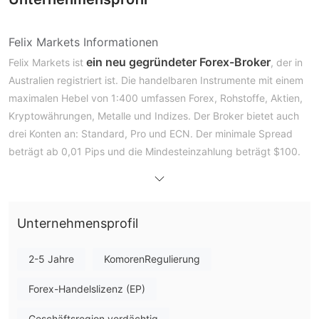
Felix Markets Informationen
ein neu gegründeter Forex-Broker
Felix Markets ist
, der in
Australien registriert ist. Die handelbaren Instrumente mit einem
maximalen Hebel von 1:400 umfassen Forex, Rohstoffe, Aktien,
Kryptowährungen, Metalle und Indizes. Der Broker bietet auch
drei Konten an: Standard, Pro und ECN. Der minimale Spread
beträgt ab 0,01 Pips und die Mindesteinzahlung beträgt $100.
Felix Markets ist aufgrund seines Offshore-regulierten Status
immer noch riskant.
Vor- und Nachteile
Ist Felix Markets seriös?
Unternehmensprofil
Felix Markets ist nur von der Mwali International Services
offshore
Authority(MISA) mit der Lizenznummer BFX2024068
2-5 Jahre
KomorenRegulierung
reguliert
, obwohl es behauptet, von der NFA und ASIC
Forex-Handelslizenz (EP)
reguliert zu sein.
Geschäftsregion verdächtig