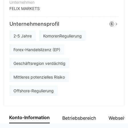
Unternehmen
FELIX MARKETS
Abkürzung
Unternehmensprofil
6
FELIX MARKETS
Unternehmensmitarbeiter
2-5 Jahre
KomorenRegulierung
--
Forex-Handelslizenz (EP)
Geschäftsregion verdächtig
Mittleres potenzielles Risiko
Offshore-Regulierung
Konto-Information
Betriebsbereich
Webseit