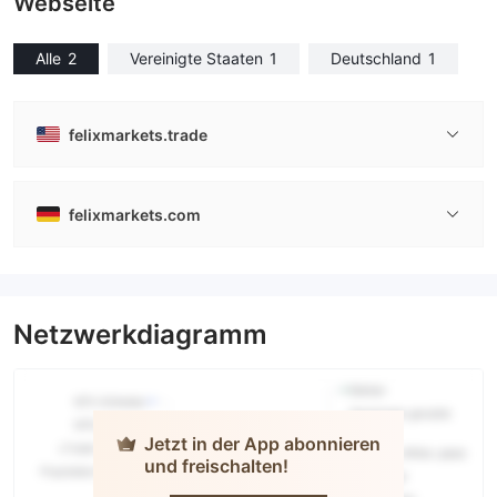
Webseite
Alle
2
Vereinigte Staaten
1
Deutschland
1
felixmarkets.trade
felixmarkets.com
Netzwerkdiagramm
Jetzt in der App abonnieren
und freischalten!
FELIX
MARKETS