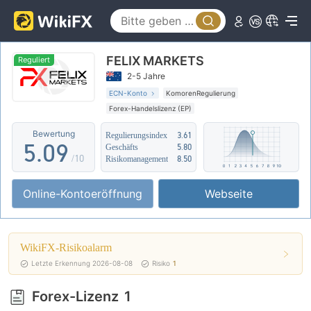
0
4
1
5
FELIX MARKETS
2
6
Reguliert
2-5 Jahre
3
7
ECN-Konto
KomorenRegulierung
Forex-Handelslizenz (EP)
4
8
Geschäftsregion verdächtig
Bewertung
Regulierungsindex
3.61
Mittleres potenzielles Risiko
Offshore-Regulierung
5
.
0
9
Geschäfts
5.80
/10
Risikomanagement
8.50
6
1
Online-Kontoeröffnung
Webseite
7
2
8
3
WikiFX-Risikoalarm
9
4
Letzte Erkennung 2026-08-08
Risiko
1
5
Forex-Lizenz
1