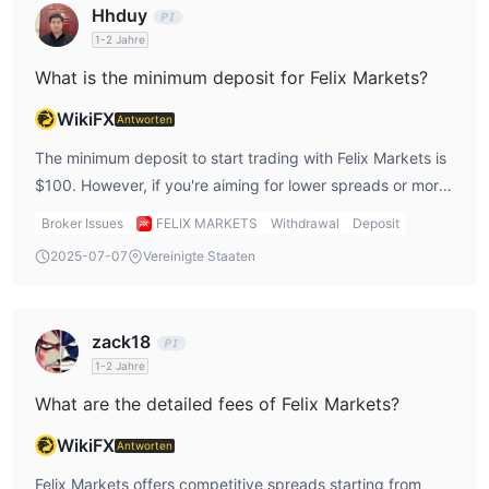
Hhduy
1-2 Jahre
What is the minimum deposit for Felix Markets?
WikiFX
Antworten
The minimum deposit to start trading with Felix Markets is
$100. However, if you're aiming for lower spreads or more
advanced account types like Pro or ECN, the minimum
Broker Issues
FELIX MARKETS
Withdrawal
Deposit
deposits are higher—$10,000 for Pro and $5,000 for
2025-07-07
Vereinigte Staaten
ECN.
zack18
1-2 Jahre
What are the detailed fees of Felix Markets?
WikiFX
Antworten
Felix Markets offers competitive spreads starting from