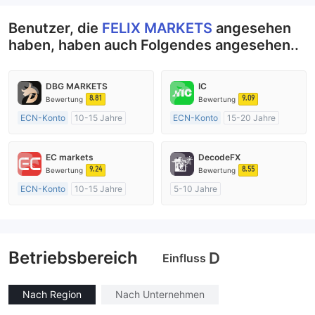
Benutzer, die
FELIX MARKETS
angesehen
haben, haben auch Folgendes angesehen..
DBG MARKETS
IC
8.81
9.09
Bewertung
Bewertung
ECN-Konto
10-15 Jahre
ECN-Konto
15-20 Jahre
AustralienRegulierung
AustralienRegulierung
Market Making (MM)
Market Making (MM)
EC markets
DecodeFX
MT4-Volllizenz
MT4-Volllizenz
9.24
8.55
Bewertung
Bewertung
ECN-Konto
10-15 Jahre
5-10 Jahre
AustralienRegulierung
AustralienRegulierung
Market Making (MM)
Market Making (MM)
MT4-Volllizenz
MT4-Volllizenz
Betriebsbereich
D
Einfluss
Nach Region
Nach Unternehmen