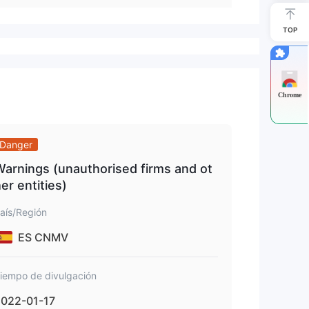
TOP
Chrome
Danger
arnings (unauthorised firms and ot
er entities)
aís/Región
ES CNMV
iempo de divulgación
022-01-17