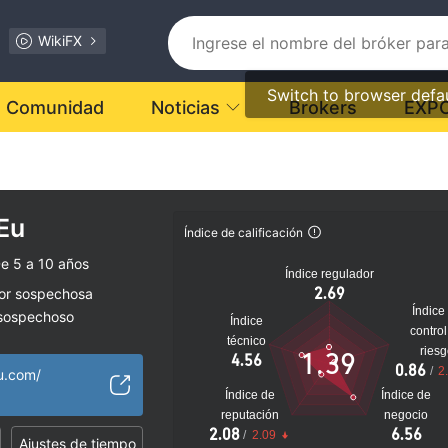
WikiFX
Switch to browser defa
Comunidad
Noticias
Brokers
EXP
Eu
Índice de calificación
e 5 a 10 años
Índice regulador
2.69
dor sospechosa
Índice
 sospechoso
Índice
control
lto
técnico
ries
1.39
4.56
0.86
/
2
u.com/
Índice de
Índice de
reputación
negocio
2.08
6.56
/
2.09
Ajustes de tiempo