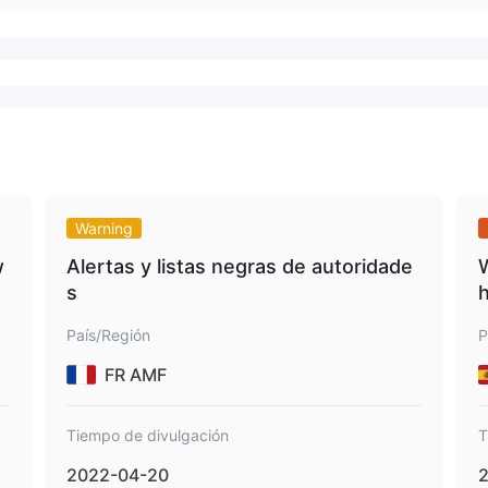
Warning
w
Alertas y listas negras de autoridade
W
s
h
País/Región
P
FR AMF
Tiempo de divulgación
T
2022-04-20
2