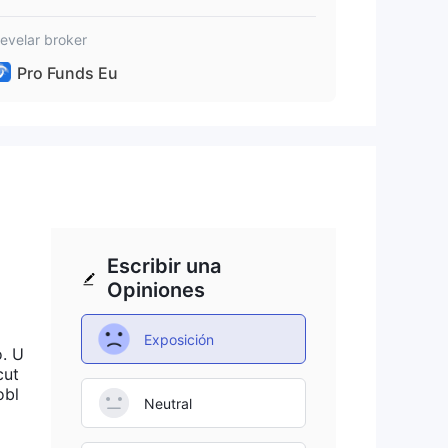
evelar broker
Pro Funds Eu
Escribir una
Opiniones
Exposición
o. U
cut
obl
Neutral