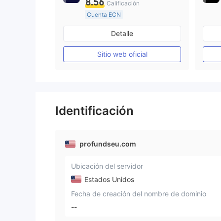
8.56
Calificación
Cuenta ECN
De 10 a 15 años
Detalle
Supervisión en Australia
Creación Mercado Forex (MM)
Sitio web oficial
Licencia completa de MT4
Identificación
profundseu.com
Ubicación del servidor
Estados Unidos
Fecha de creación del nombre de dominio
--