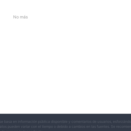
No más
se basa en información pública disponible y comentarios de usuarios, esforzándo
atos pueden variar con el tiempo o debido a cambios en las fuentes. Se recomienda