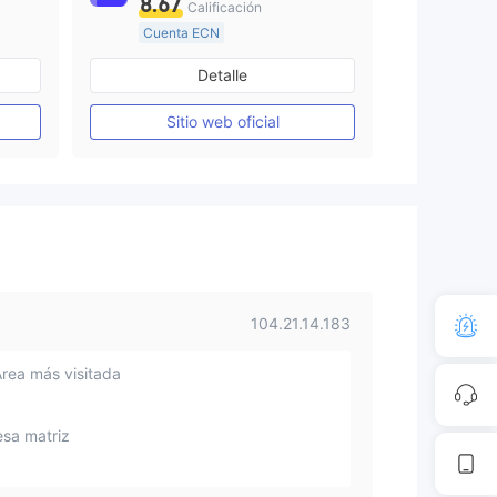
8.67
Calificación
Cuenta ECN
Más de 20 años
Detalle
Creación Mercado Forex (MM)
Supervisión en Australia
Creación Mercado Forex (MM)
Sitio web oficial
Licencia completa de MT4
104.21.14.183
Área más visitada
sa matriz