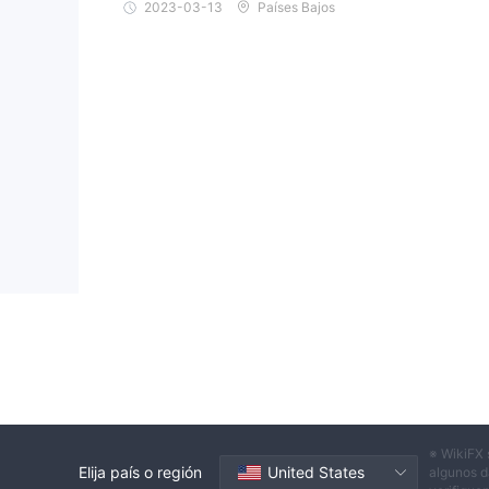
2023-03-13
Países Bajos
※ WikiFX 
Elija país o región
United States
algunos d