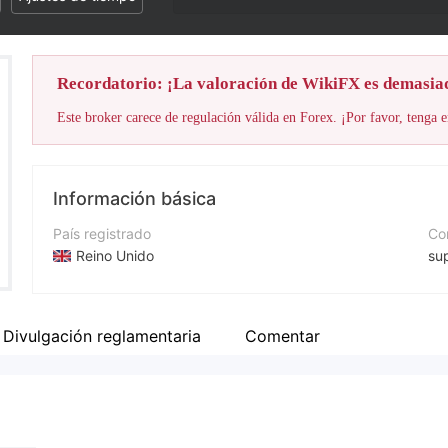
Recordatorio: ¡La valoración de WikiFX es demasia
Este broker carece de regulación válida en Forex. ¡Por favor, tenga e
Información básica
País registrado
Cor
Reino Unido
su
Período de Funcionamiento
Nú
De 5 a 10 años
+4
Divulgación reglamentaria
Comentar
Empresa
Pá
Pro Funds Eu
ht