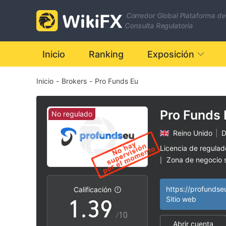
2
Corredor Global Plataforma de
3
Consulta Regulatoria
4
Inicio
Ranking
Exposición
Inicio
-
Brokers
-
Pro Funds Eu
5
0
6
Pro Funds 
No regulado
Reino Unido
|
D
1
7
Licencia de regula
Zona de negocio
|
0
2
8
Riesgo potencial a
|
https://profundse
Calificación
1
.
3
9
Sitio web
/10
Abrir cuenta