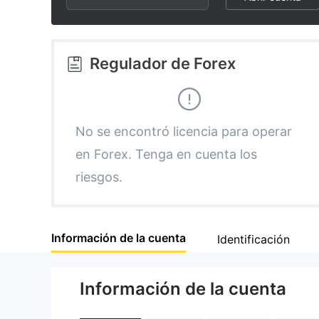
2
4
3
5
Regulador de Forex
4
6
5
7
No se encontró licencia para operar
en Forex. Tenga en cuenta los
6
8
riesgos.
7
9
Información de la cuenta
Identificación
8
Información de la cuenta
9