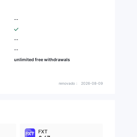
--
--
--
unlimited free withdrawals
renovado：
2026-08-09
FXT