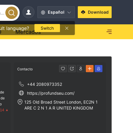
Español
Download
ult language?
Switch
O
Mercados
Contacto
+44 2080973352
 de
https://profundseu.com/
 de
125 Old Broad Street London, EC2N 1
go
ARE C 2 N 1 A R UNITED KINGDOM
.14