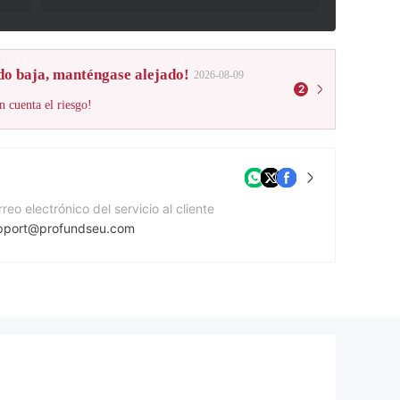
do baja, manténgase alejado!
2026-08-09
2
n cuenta el riesgo!
reo electrónico del servicio al cliente
pport@profundseu.com
mero de contacto
42080973352
gina Web de la compañía
tps://profundseu.com/