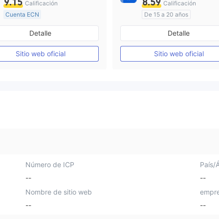
9.15
8.59
Calificación
Calificación
Cuenta ECN
De 15 a 20 años
De 15 a 20 años
Supervisión en Australia
Detalle
Detalle
Supervisión en Australia
Creación Mercado Forex (MM)
Auto-investigación
Sitio web oficial
Sitio web oficial
Licencia completa de MT4
Número de ICP
País/
--
--
Nombre de sitio web
empre
--
--