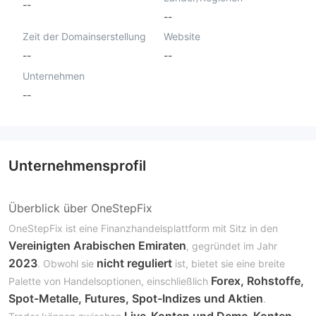
--
--
Zeit der Domainserstellung
Website
--
--
Unternehmen
--
Unternehmensprofil
Überblick über OneStepFix
OneStepFix ist eine Finanzhandelsplattform mit Sitz in den
Vereinigten Arabischen Emiraten
, gegründet im Jahr
2023
nicht reguliert
. Obwohl sie
ist, bietet sie eine breite
Forex, Rohstoffe,
Palette von Handelsoptionen, einschließlich
Spot-Metalle, Futures, Spot-Indizes und Aktien
.
Live-Konten und Demo-Konten