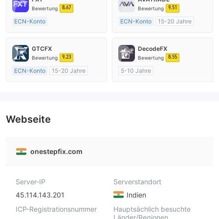
8.67
9.51
Bewertung
Bewertung
ECN-Konto
ECN-Konto
15-20 Jahre
Über 20 Jahre
AustralienRegulierung
AustralienRegulierung
Market Making (MM)
GTCFX
DecodeFX
Market Making (MM)
MT4-Volllizenz
9.23
8.55
Bewertung
Bewertung
MT4-Volllizenz
ECN-Konto
15-20 Jahre
5-10 Jahre
Vereinigtes KönigreichRegulierung
AustralienRegulierung
Market Making (MM)
Market Making (MM)
MT4-Volllizenz
MT4-Volllizenz
Webseite
onestepfix.com
Server-IP
Serverstandort
45.114.143.201
Indien
ICP-Registrationsnummer
Hauptsächlich besuchte
Länder/Regionen