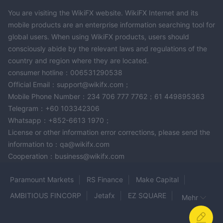
Maßgeschneidert für institutionelle Kunden
und professionelle Trader, die direkten Marktzugang und
You are visiting the WikiFX website. WikiFX Internet and its
mobile products are an enterprise information searching tool for
erweiterte Handelsmöglichkeiten durch FIX API-Integration
global users. When using WikiFX products, users should
benötigen, was den Hochfrequenzhandel und algorithmische
consciously abide by the relevant laws and regulations of the
Strategien erleichtert.
country and region where they are located.
Andere:
OneStepFix bietet zusätzliche Kontotypen oder
consumer hotline：006531290538
maßgeschneiderte Lösungen basierend auf spezifischen
Official Email：support@wikifx.com；
Kundenbedürfnissen an, was Flexibilität und personalisierte
Mobile Phone Number：234 706 777 7762；61 449895363
Dienstleistungen bietet, um verschiedenen Handelspräferenzen
Telegram：+60 103342306
und Anforderungen gerecht zu werden.
Whatsapp：+852-6613 1970；
License or other information error corrections, please send the
Kontotypen
information to：qa@wikifx.com
OneStepFix bietet eine Vielzahl von Kontotypen, um den
Cooperation：business@wikifx.com
unterschiedlichen Bedürfnissen von Tradern gerecht zu werden:
Live-Konto:
Ideal für erfahrene Trader, die mit echtem Geld
Paramount Markets
RS Finance
Make Capital
handeln möchten und Zugang zu der vollständigen Palette von
AMBITIOUS FINCORP
Jetafx
EZ SQUARE
Handelsinstrumenten und Funktionen haben, die von
Mehr
OneStepFix angeboten werden.
Arbitrage Prime
Proxtrend LTD
Celox
Demo-Konto:
Perfekt für Anfänger und diejenigen, die ihre