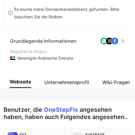
8
Es wurde keine Devisenhandelslizenz gefunden. Bitte
beachten Sie die Risiken.
9
Grundlegende Informationen
Registrierte Region
Vereinigte Arabische Emirate
Betriebszeitraum
2-5 Jahre
Webseite
Unternehmensprofil
Wiki-Fragen u
Unternehmen
OneStepFix
Benutzer, die
OneStepFix
angesehen
haben, haben auch Folgendes angesehen..
FXT
AVATRADE