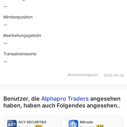
--
Mindestposition
--
Bearbeitungsgebühr
--
Transaktionssorte
--
Aktualisierungszeit：
2026-08-08
Benutzer, die
Alphapro Traders
angesehen
haben, haben auch Folgendes angesehen..
ACY SECURITIES
Mitrade
8.62
8.59