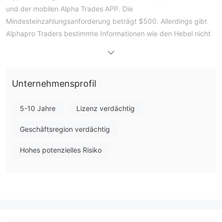
und der mobilen Alpha Trades APP. Die
Mindesteinzahlungsanforderung beträgt $500. Allerdings gibt
Alphapro Traders bestimmte Informationen wie den Hebel nicht
explizit an.
Vor- und Nachteile
Ist Alphapro Traders legitim?
keine gültigen
Nein. Alphapro Traders hat derzeit
Unternehmensprofil
Regulierungen
. Bitte beachten Sie das Risiko!
5-10 Jahre
Lizenz verdächtig
Was kann ich bei Alphapro Traders handeln?
Alphapro Traders bietet den Handel mit Forex, Metallen,
Geschäftsregion verdächtig
Rohstoffen, Indizes, Energien und Kryptowährungen an.
Hohes potenzielles Risiko
Alphapro Traders Gebühren
Alphapro Traders erhebt keine Provision und der Spread
beträgt konstant 0,6 Pips.
Handelsplattform