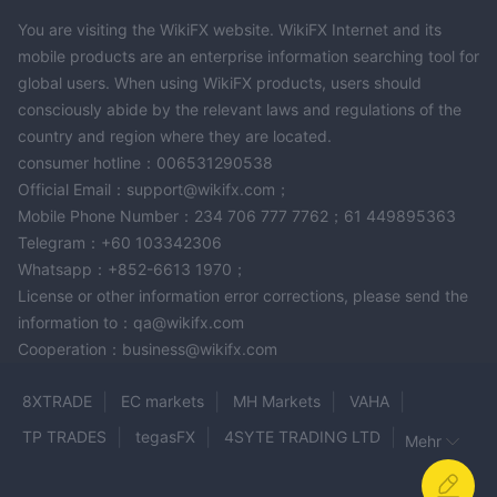
You are visiting the WikiFX website. WikiFX Internet and its
mobile products are an enterprise information searching tool for
global users. When using WikiFX products, users should
consciously abide by the relevant laws and regulations of the
country and region where they are located.
consumer hotline：006531290538
Official Email：support@wikifx.com；
Mobile Phone Number：234 706 777 7762；61 449895363
Telegram：+60 103342306
Whatsapp：+852-6613 1970；
License or other information error corrections, please send the
information to：qa@wikifx.com
Cooperation：business@wikifx.com
8XTRADE
EC markets
MH Markets
VAHA
TP TRADES
tegasFX
4SYTE TRADING LTD
Mehr
Lirunex
IST MARKETS
Prime Global Investment