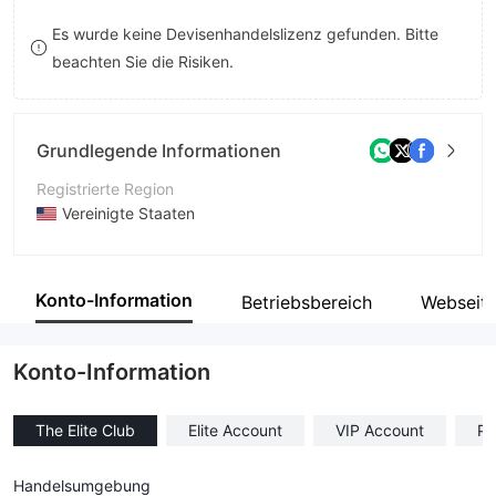
9
7
9
Es wurde keine Devisenhandelslizenz gefunden. Bitte
beachten Sie die Risiken.
8
9
Grundlegende Informationen
Registrierte Region
Vereinigte Staaten
Betriebszeitraum
5-10 Jahre
Konto-Information
Betriebsbereich
Webseit
Unternehmen
Alphapro Traders
Konto-Information
The Elite Club
Elite Account
VIP Account
Pr
Handelsumgebung