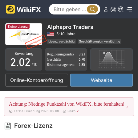
Alphapro Traders
Keine Lizenz
0
0
5-10 Jahre
Lizenz verdächtig
Geschäftsregion verdächtig
1
1
Hohes potenzielles Risiko
Bewertung
Regulierungsindex
3.23
2
.
0
2
Geschäfts
6.70
/10
Risikomanagement
2.85
3
1
3
Online-Kontoeröffnung
Webseite
4
2
4
5
3
5
Achtung: Niedrige Punktzahl von WikiFX, bitte fernhalten!
6
4
6
Letzte Erkennung 2026-08-08
Risiko
2
7
5
7
Forex-Lizenz
8
6
8