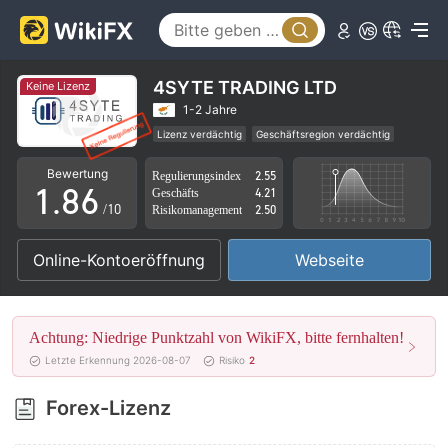
3
1
4
2
5
3
4SYTE TRADING LTD
Keine Lizenz
6
4
1-2 Jahre
Lizenz verdächtig
Geschäftsregion verdächtig
0
7
5
Hohes potenzielles Risiko
Bewertung
Regulierungsindex
2.55
1
.
8
6
Geschäfts
4.21
/10
Risikomanagement
2.50
2
9
7
Online-Kontoeröffnung
Webseite
3
8
4
9
Achtung: Niedrige Punktzahl von WikiFX, bitte fernhalten!
5
Letzte Erkennung 2026-08-07
Risiko
2
6
Forex-Lizenz
7