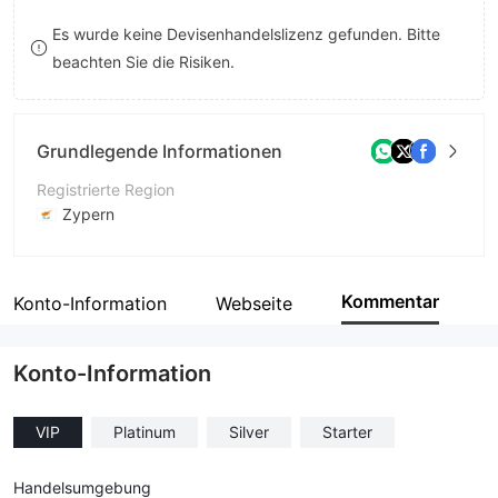
8
Es wurde keine Devisenhandelslizenz gefunden. Bitte
beachten Sie die Risiken.
9
Grundlegende Informationen
Registrierte Region
Zypern
Betriebszeitraum
1-2 Jahre
Kommentar
Konto-Information
Webseite
Unternehmen
4syte Trading LTD
Konto-Information
VIP
Platinum
Silver
Starter
Handelsumgebung