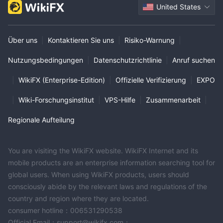
United States
Über uns
|
Kontaktieren Sie uns
|
Risiko-Warnung
|
Nutzungsbedingungen
|
Datenschutzrichtlinie
|
Anruf suchen
|
WikiFX (Enterprise-Edition)
|
Offizielle Verifizierung
|
EXPO
|
Wiki-Forschungsinstitut
|
VPS-Hilfe
|
Zusammenarbeit
|
Regionale Aufteilung
You are visiting the WikiFX website. WikiFX Internet and its
mobile products are an enterprise information searching tool for
global users. When using WikiFX products, users should
consciously abide by the relevant laws and regulations of the
country and region where they are located.
consumer hotline：006531290538
Official Email：support@wikifx.com；