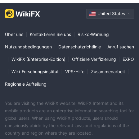
United States
Über uns
|
Kontaktieren Sie uns
|
Risiko-Warnung
|
Nutzungsbedingungen
|
Datenschutzrichtlinie
|
Anruf suchen
|
WikiFX (Enterprise-Edition)
|
Offizielle Verifizierung
|
EXPO
|
Wiki-Forschungsinstitut
|
VPS-Hilfe
|
Zusammenarbeit
|
Regionale Aufteilung
You are visiting the WikiFX website. WikiFX Internet and its
mobile products are an enterprise information searching tool for
global users. When using WikiFX products, users should
consciously abide by the relevant laws and regulations of the
country and region where they are located.