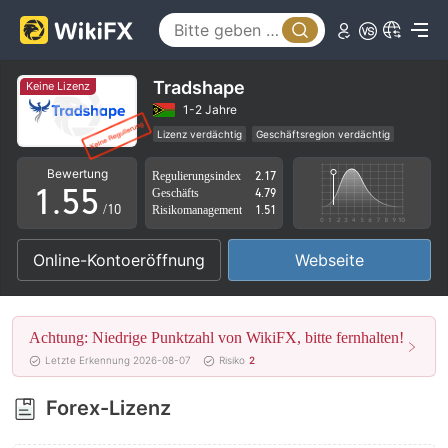
0
0
1
1
2
2
Tradshape
Keine Lizenz
3
3
1-2 Jahre
Lizenz verdächtig
Geschäftsregion verdächtig
0
4
4
Hohes potenzielles Risiko
Bewertung
Regulierungsindex
2.17
1
.
5
5
Geschäfts
4.79
/10
Risikomanagement
1.51
2
6
6
Online-Kontoeröffnung
Webseite
3
7
7
4
8
8
Achtung: Niedrige Punktzahl von WikiFX, bitte fernhalten!
5
9
9
Letzte Erkennung 2026-08-07
Risiko
2
6
Forex-Lizenz
7