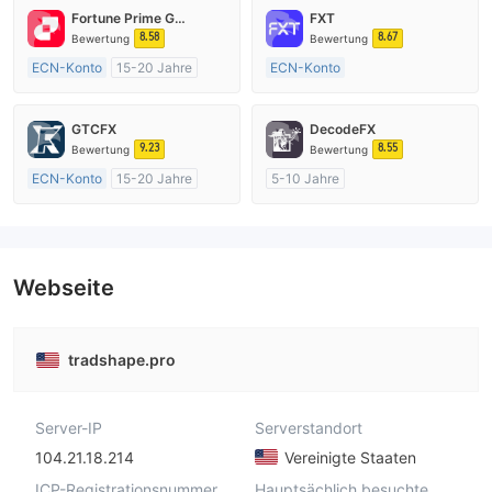
Fortune Prime Global
FXT
8.58
8.67
Bewertung
Bewertung
ECN-Konto
15-20 Jahre
ECN-Konto
AustralienRegulierung
Über 20 Jahre
Market Making (MM)
AustralienRegulierung
GTCFX
DecodeFX
MT4-Volllizenz
Market Making (MM)
9.23
8.55
Bewertung
Bewertung
MT4-Volllizenz
ECN-Konto
15-20 Jahre
5-10 Jahre
Vereinigtes KönigreichRegulierung
AustralienRegulierung
Market Making (MM)
Market Making (MM)
MT4-Volllizenz
MT4-Volllizenz
Webseite
tradshape.pro
Server-IP
Serverstandort
104.21.18.214
Vereinigte Staaten
ICP-Registrationsnummer
Hauptsächlich besuchte