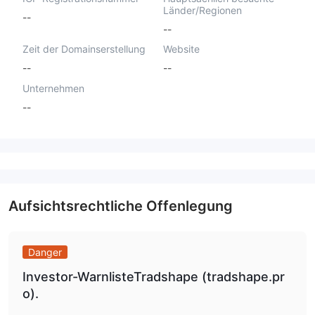
Länder/Regionen
--
--
Zeit der Domainserstellung
Website
--
--
Unternehmen
--
Aufsichtsrechtliche Offenlegung
Danger
Investor-WarnlisteTradshape (tradshape.pr
o).