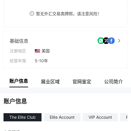
9
7
9
暂无外汇交易类牌照，请注意风险！
8
9
基础信息
注册地区
美国
经营年限
5-10年
公司全称
Alphapro Traders
账户信息
展业区域
官网鉴定
公司简介
账户信息
The Elite Club
Elite Account
VIP Account
Pr