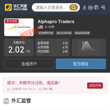
Alphapro Traders
暂无监管
0
0
5-10年
监管牌照存疑
展业区域存疑
高级风险隐患
1
1
天眼评分
监管指数
3.22
2
.
0
2
业务指数
6.70
/10
风控指数
2.85
3
1
3
在线开户
官方网址
4
2
4
5
3
5
提示：天眼评分过低，请远离！
6
4
6
风险评测
2
上次检测 2026-08-07
风险
条
7
5
7
外汇监管
8
6
8