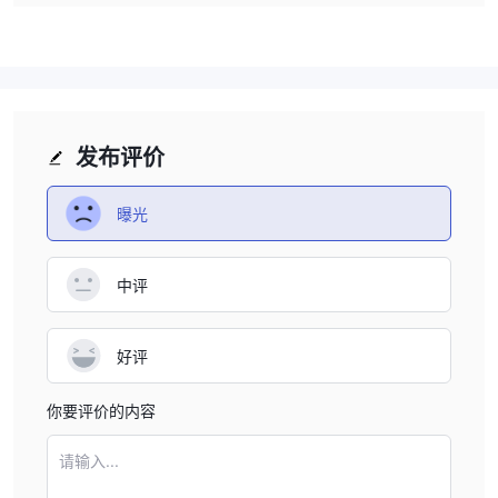
存款和取款
Alphapro Traders 接受来自 Neteller、Skrill、比特币、万事达卡、
银行转账和Paypal 的付款。
发布评价
曝光
中评
好评
你要评价的内容
请输入...