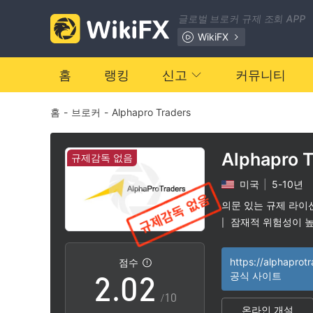
글로벌 브로커 규제 조회 APP
WikiFX
홈
랭킹
신고
커뮤니티
홈
-
브로커
-
Alphapro Traders
Alphapro 
규제감독 없음
미국
|
5-10년
0
0
의문 있는 규제 라이
잠재적 위험성이 
|
1
1
https://alphaprot
점수
2
.
0
2
공식 사이트
/10
온라인 개설