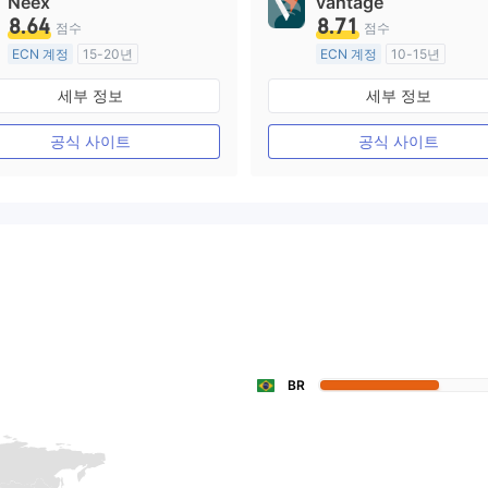
Neex
vantage
8.64
8.71
점수
점수
ECN 계정
15-20년
ECN 계정
10-15년
호주 규제
호주 규제
세부 정보
세부 정보
외환 거래 라이선스 (MM)
외환 거래 라이선스 (MM)
마스터 레이블 MT4
마스터 레이블 MT4
공식 사이트
공식 사이트
BR