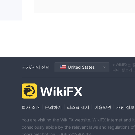
※ WikiF
국가/지역 선택
United States
니다. 정보가
|
|
|
|
회사 소개
문의하기
리스크 제시
이용약관
개인 정보
You are visiting the WikiFX website. WikiFX Internet and 
consciously abide by the relevant laws and regulations o
consumer hotline：006531290538