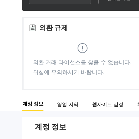
3
1
3
4
2
4
외환 규제
5
3
5
6
4
6
외환 거래 라이선스를 찾을 수 없습니다.
위험에 유의하시기 바랍니다.
7
5
7
8
6
8
계정 정보
영업 지역
웹사이트 감정
9
7
9
계정 정보
8