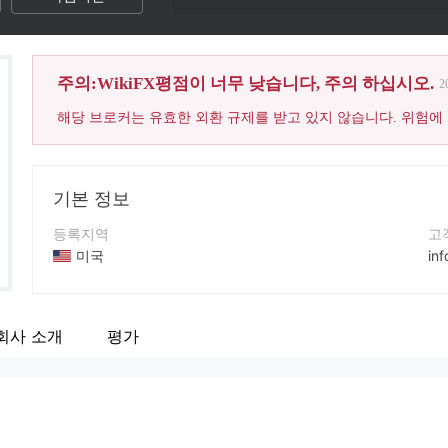
주의:WikiFX평점이 너무 낮습니다, 주의 하십시오.
2
해당 브로커는 유효한 외환 규제를 받고 있지 않습니다. 위험에
기본 정보
등록지역
고
미국
in
운영 기간
연
5-10년
+1
회사 소개
평가
회사 전체 이름
회
Alphapro Traders
ht