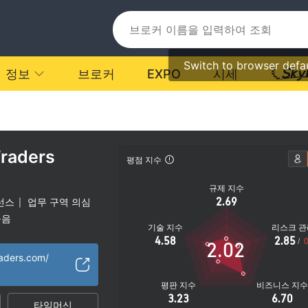
Switch to browser defa
정보
브로커
EXPO
시세
Traders
평점 지수
규제 지수
2.69
선스
업무 구역 의심
|
높음
기술 지수
리스크 관
4.58
2.85
/
0
2.02
raders.com/
평판 지수
비즈니스 지
3.23
6.70
타임머신