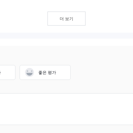
 에너지, 암호화폐에 거래할 수 있습니다.
더 보기
레드는 0.6픽스로 고정되어 있습니다.
, Mastercard, 은행 송금, 그리고 Paypal로부터 결제를 받습니다.
가
좋은 평가