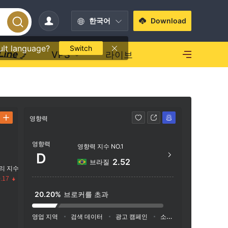
한국어
Download
ult language?
Switch
VPS
라이브
영향력
연락처
영향력
+1 8
영향력 지수 NO.1
D
https
2.52
브라질
리 지수
.17
20.20%
브로커를 초과
수
영업 지역
검색 데이터
광고 캠페인
소셜 미디어 지수