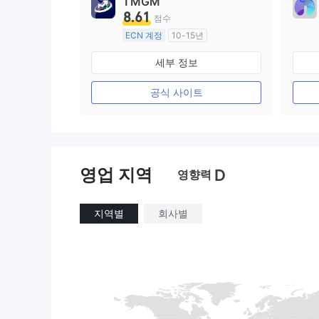
TMGM
8.61
점수
ECN 계정
10-15년
호주 규제
세부 정보
외환 거래 라이선스 (MM)
마스터 레이블 MT4
공식 사이트
영업 지역
D
영향력
지역별
회사별