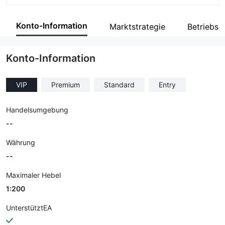
Abkürzung
EVERFX
Konto-Information
Marktstrategie
Betriebsb
Unternehmensmitarbeiter
--
Konto-Information
VIP
Premium
Standard
Entry
Handelsumgebung
--
Währung
--
Maximaler Hebel
1:200
UnterstütztEA