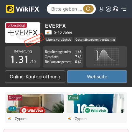
0
EVERFX
unbestätigt
1
5-10 Jahre
Lizenz verdächtig
Geschäftsregion verdächtig
0
2
0
Hohes potenzielles Risiko
Bewertung
Regulierungsindex
1.46
1
.
3
1
Geschäfts
7.48
/10
Risikomanagement
0.44
2
4
2
Online-Kontoeröffnung
Webseite
3
5
3
4
6
4
Danger
Good
5
7
5
2
6
8
6
Zypern
Zypern
7
9
7