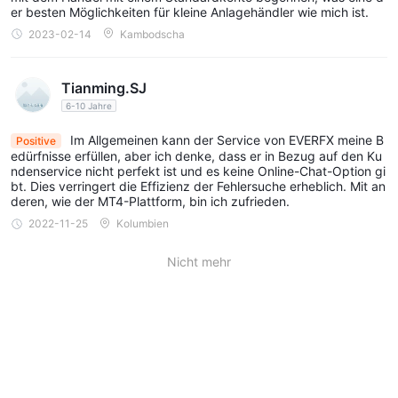
seines Anspruchs auf die Regulierung durch diese Behörde
er besten Möglichkeiten für kleine Anlagehändler wie mich ist.
aufkommen lässt.
2023-02-14
Kambodscha
Basierend auf den bereitgestellten Informationen ist es wichtig
zu beachten, dass der regulatorische Status von EVERFX ist
Tianming.SJ
nicht klar und kann je nach der jeweiligen Behörde und Lizenz
6-10 Jahre
variieren. Es gibt Warnungen und verdächtige Behauptungen im
Im Allgemeinen kann der Service von EVERFX meine B
Positive
Zusammenhang mit dem Makler. Es wird daher empfohlen,
edürfnisse erfüllen, aber ich denke, dass er in Bezug auf den Ku
Vorsicht walten zu lassen und weitere Nachforschungen
ndenservice nicht perfekt ist und es keine Online-Chat-Option gi
bt. Dies verringert die Effizienz der Fehlersuche erheblich. Mit an
.
anzustellen, bevor Sie mit ihm in Kontakt treten EVERFX
deren, wie der MT4-Plattform, bin ich zufrieden.
Marktinstrumente
2022-11-25
Kolumbien
EVERFXbietet eine breite Palette von Marktinstrumenten für den
Nicht mehr
Handel und bietet Zugang zu verschiedenen Finanzmärkten.
Hier sind die Hauptkategorien der verfügbaren Instrumente:
Forex-Handel
1.
: EVERFX ermöglicht Kunden den Handel mit
Haupt-, Neben- und exotischen Währungspaaren auf dem
Devisenmarkt. Händler können Devisenhandel betreiben,
einschließlich beliebter Währungspaare wie EUR/USD, GBP/USD