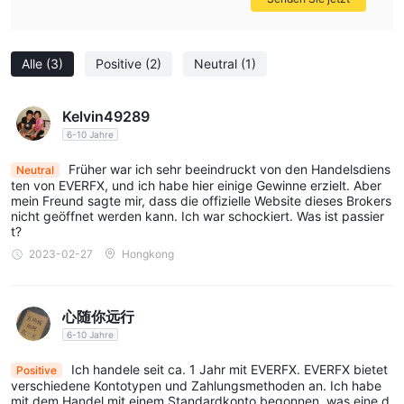
1. Europäischer Bevollmächtigter (EWR): Die spezifischen Details
dieser Verordnung werden nicht erwähnt.
2. FCA (Financial Conduct Authority): Der Broker ist bei der FCA
Alle
(3)
Positive
(2)
Neutral
(1)
als „Unsubscribed“ aufgeführt, was darauf hinweist, dass er
derzeit möglicherweise nicht von dieser Behörde reguliert wird.
Kelvin49289
3. Gemeinsame Finanzdienstleistungslizenz: Der Broker hat mit
6-10 Jahre
der Lizenznummer 1444866 die Vorschriften der CIMA
(Cayman Islands Monetary Authority) überschritten, was darauf
Früher war ich sehr beeindruckt von den Handelsdiens
Neutral
ten von EVERFX, und ich habe hier einige Gewinne erzielt. Aber
hindeutet, dass er möglicherweise außerhalb des
mein Freund sagte mir, dass die offizielle Website dieses Brokers
Geltungsbereichs dieser Lizenz tätig ist.
nicht geöffnet werden kann. Ich war schockiert. Was ist passier
t?
4. Forex-Einzelhandelslizenz: EVERFX wird durch cnmv
2023-02-27
Hongkong
(comisión nacional del mercado de valores) reguliert, die
spanische Regulierungsbehörde für Finanzdienstleistungen.
Diese Lizenz weist darauf hin EVERFX ist für die Bereitstellung
心随你远行
von Devisendienstleistungen für Privatkunden reguliert.
6-10 Jahre
5. Market Making (MM): Der Broker wird von der CYSEC
Ich handele seit ca. 1 Jahr mit EVERFX. EVERFX bietet
(Cyprus Securities and Exchange Commission) als „verdächtiger
Positive
verschiedene Kontotypen und Zahlungsmethoden an. Ich habe
Klon“ bezeichnet, was Bedenken hinsichtlich der Legitimität
mit dem Handel mit einem Standardkonto begonnen, was eine d