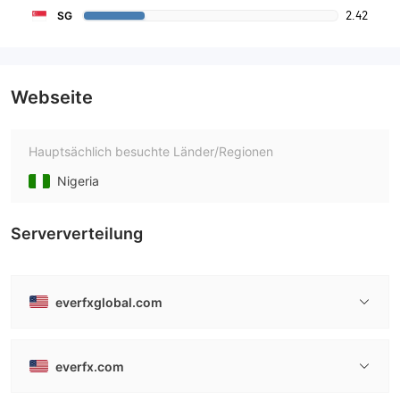
2.42
SG
Webseite
Hauptsächlich besuchte Länder/Regionen
Nigeria
Serververteilung
everfxglobal.com
everfx.com