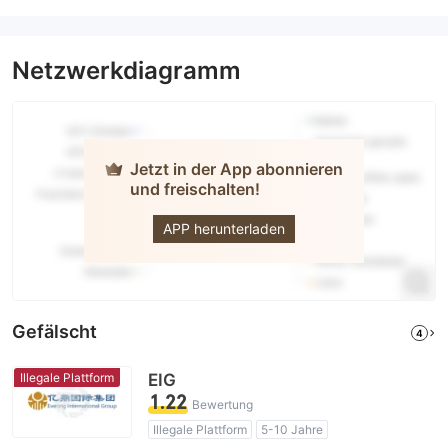
Netzwerkdiagramm
Jetzt in der App abonnieren
und freischalten!
EVERFX
APP herunterladen
Gefälscht
4
Illegale Plattform
EIG
1.22
Bewertung
Illegale Plattform
5-10 Jahre