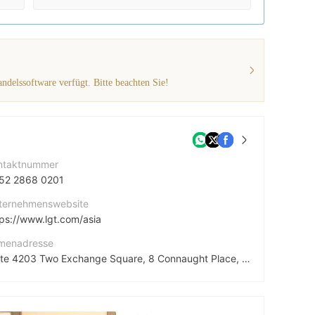
ndelssoftware verfügt. Bitte beachten Sie!
ntaktnummer
52 2868 0201
ternehmenswebsite
tps://www.lgt.com/asia
rmenadresse
Suite 4203 Two Exchange Square, 8 Connaught Place, Central, Hong Kong
cebook
tps://www.facebook.com/followlgt/