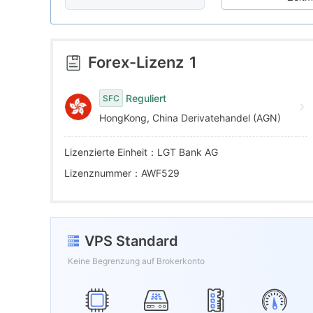
7
2
8
3
Forex-Lizenz
1
9
4
Reguliert
SFC
HongKong, China Derivatehandel (AGN)
5
Lizenzierte Einheit：LGT Bank AG
6
Lizenznummer：AWF529
7
VPS Standard
8
Keine Begrenzung auf Brokerkonto
9