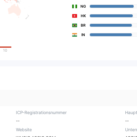
NG
HK
BR
IN
10
ICP-Registrationsnummer
Haupt
--
--
Website
Unte