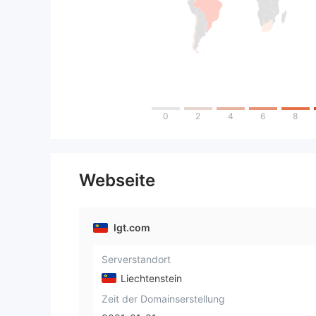
0
2
4
6
8
Webseite
lgt.com
Serverstandort
Liechtenstein
Zeit der Domainserstellung