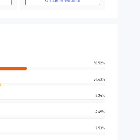
Offizielle Website
50.52%
34.63%
5.24%
4.49%
2.53%