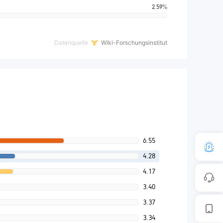
2.59%
Datenquelle
Wiki-Forschungsinstitut
6.55
4.28
4.17
3.40
3.37
3.34