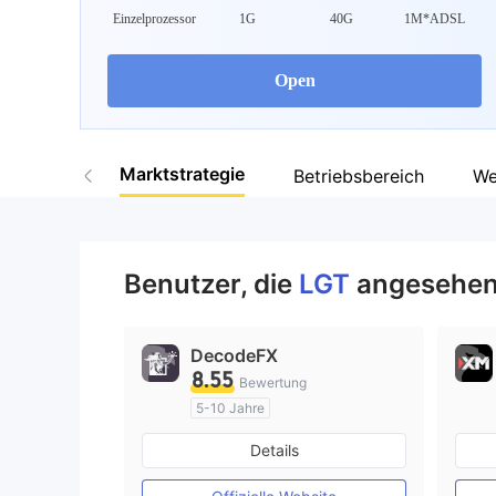
Einzelprozessor
1G
40G
1M*ADSL
Open
Marktstrategie
Betriebsbereich
We
Benutzer, die
LGT
angesehen
DecodeFX
8.55
Bewertung
5-10 Jahre
AustralienRegulierung
Details
Market Making (MM)
MT4-Volllizenz