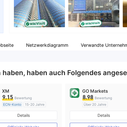
Unternehmensmitarbeiter
X
--
ht
bseite
Netzwerkdiagramm
Verwandte Unterneh
 haben, haben auch Folgendes angese
XM
GO Markets
9.15
8.98
Bewertung
Bewertung
ECN-Konto
15-20 Jahre
Über 20 Jahre
AustralienRegulierung
AustralienRegulierung
Details
Details
Market Making (MM)
Market Making (MM)
MT4-Volllizenz
cTrader