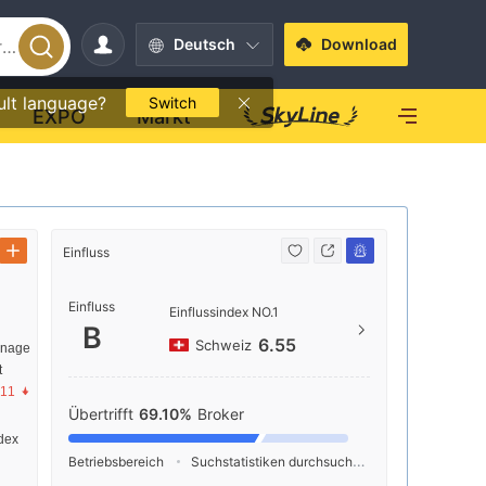
Deutsch
Download
ult language?
Switch
EXPO
Markt
Einfluss
Kontakt
Einfluss
+852
Einflussindex NO.1
B
https
6.55
Schweiz
anage
t
Suite 
.11
Connau
Übertrifft
69.10%
Broker
dex
Betriebsbereich
Suchstatistiken durchsuchen
Werbeschaltu