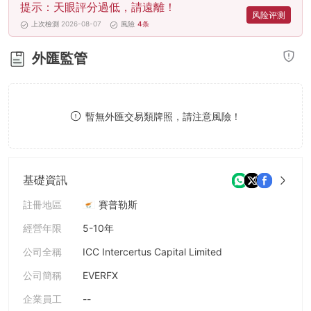
提示：天眼評分過低，請遠離！
8
8
风险评测
上次檢測 2026-08-07
風險
4
条
9
9
外匯監管
暫無外匯交易類牌照，請注意風險！
基礎資訊
註冊地區
賽普勒斯
經營年限
5-10年
公司全稱
ICC Intercertus Capital Limited
公司簡稱
EVERFX
企業員工
--