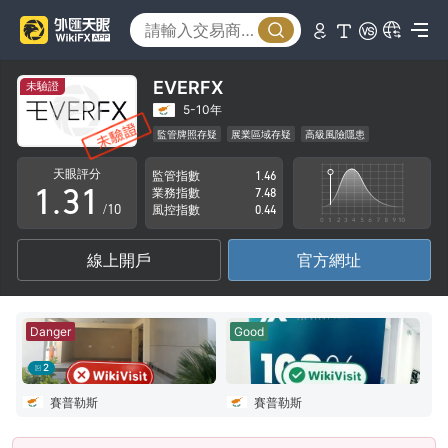
0
EVERFX
未驗證
1
5-10年
監管牌照存疑
展業區域存疑
高級風險隱患
0
2
0
天眼評分
監管指數
1.46
1
.
3
1
業務指數
7.48
/10
風控指數
0.44
2
4
2
線上開戶
官方網址
3
5
3
4
6
4
Danger
Good
5
7
5
2
6
8
6
賽普勒斯
賽普勒斯
7
9
7