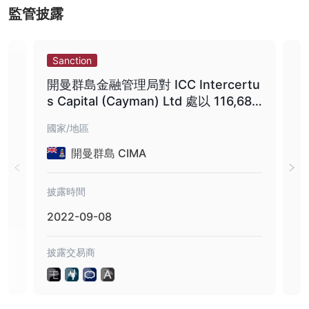
優點和缺點
監管披露
EVERFX提供多樣化的可交易資產和多種賬戶類型供您選擇。他們提
供槓桿率和用戶友好的交易平台，該平台由 metatrader 4 和
Sanction
Da
metatrader 5 提供支持。伊斯蘭賬戶的可用性（無隔夜利息）和廣
泛的客戶支持選項也是積極的方面 EVERFX.但是，考慮缺點也很重
開曼群島金融管理局對 ICC Intercertu
貿
要。 EVERFX缺乏明確的監管監督，關於其監管狀況的信息不一。經
s Capital (Cayman) Ltd 處以 116,680
站
紀人有很高的最低存款要求，點差因交易賬戶類型而異。客戶支持選
加元罰款
國家/地區
國家
項有限，並且沒有關於模擬賬戶可用性的信息。此外，存款和取款選
項也受到限制。交易者在做出交易決定之前應仔細評估這些利弊
開曼群島 CIMA
EVERFX.
披露時間
披露
是 EVERFX合法的？
根據提供的信息，似乎 EVERFX是受多個權威機構監管的經紀人。以
2022-09-08
20
下是監管信息的細目：
1. 歐洲授權代表（EEA）：沒有提及該法規的具體細節。
披露交易商
披露
2. FCA（金融行為監管局）：該經紀商在 FCA 中被列為“未訂閱”，
表明其目前可能不受該監管機構監管。
3. 通用金融服務牌照：該經紀商已超出 CIMA（開曼群島金融管理