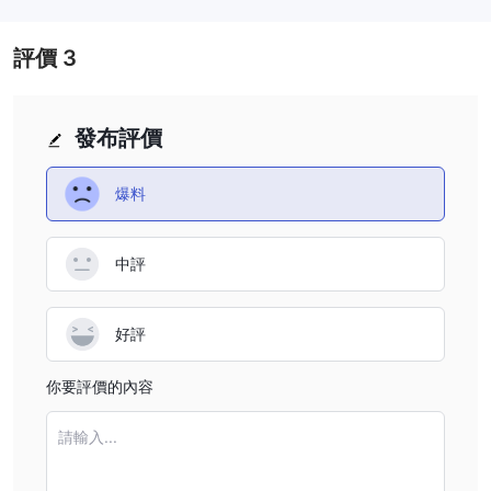
局）的監管，牌照號為 1444866，表明其可能在該牌照範圍之外經
營。
評價
3
4.零售外匯牌照： EVERFX受西班牙金融服務監管機構 cnmv
(comisión nacional del mercado de valores) 監管。該許可證表明
EVERFX因提供零售外匯服務而受到監管。
發布評價
5. 做市（MM）：該經紀商被 CYSEC（塞浦路斯證券交易委員會）
稱為“可疑克隆”，引發了人們對其聲稱受該機構監管的合法性的擔
爆料
憂。
根據所提供的信息，重要的是要注意監管狀態 EVERFX不清楚，可能
會因具體的授權和許可而異。存在與經紀人相關的警告和可疑聲明，
中評
.
因此建議在參與之前謹慎行事並進行進一步研究 EVERFX
市場工具
好評
EVERFX提供廣泛的市場交易工具，提供進入各種金融市場的途徑。
你要評價的內容
以下是可用儀器的主要類別：
外匯交易
1.
: EVERFX允許客戶在外匯市場上交易主要、次要和外來
請輸入...
貨幣對。交易者可以進行貨幣交易，包括流行的貨幣對，如歐元/美
元、英鎊/美元和美元/日元。