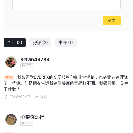
股票交易：
2.
客戶有機會通過以下方式交易世界上一些最大公司
的股票 EVERFX.這包括 facebook、亞馬遜和蘋果等知名公司，提供
進入股票市場的機會。
提交
差價合約交易：
3.
EVERFX提供跨多個市場的差價槓桿合約 (cfd)
交易。差價合約允許交易者在不擁有實際資產的情況下推測各種標的
資產的價格變動。這提供了在不同市場進行交易的靈活性和機會。
全部
(3)
好評
(2)
中評
(1)
指數：
4.
交易者可以參與道瓊斯、日經 225 和 Euro Stoxx 50 等
全球領先指數的交易。這些指數代表一組特定股票的表現，允許交易
Kelvin49289
者推測整體市場趨勢。
6-10年
金屬：
5.
EVERFX提供交易貴金屬的選項，包括黃金、鋁和銅。金
我曾經對EVERFX的交易服務印象非常深刻，也確實在這裡賺
中評
屬交易提供了另一種投資途徑，並且對於多樣化目的具有吸引力。
了一些錢。但是朋友告訴我這個券商的官網打不開。我很震驚。發生
商品：
6.
交易者可以從事各種商品的期貨交易 EVERFX.這包括咖
了什麼？
啡、棉花和小麥等大宗商品，允許交易者對這些市場的價格走勢持
2023-02-27
香港
倉。
加密貨幣：
7.
EVERFX提供加密貨幣交易，使客戶能夠根據比特
幣、以太坊和瑞波幣等流行數字貨幣的價格走勢進行交易。近年來，
心随你远行
加密貨幣交易大受歡迎。
6-10年
優點和缺點