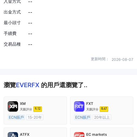
入金方式
--
出金方式
--
最小頭寸
--
手續費
--
交易品種
--
更新時間：
2026-08-07
瀏覽
EVERFX
的用戶還瀏覽了..
XM
FXT
9.12
8.67
天眼評分
天眼評分
ECN賬戶
15-20年
ECN賬戶
20年以上
澳大利亞監管
全牌照 (MM)
澳大利亞監管
全牌照 (MM)
主標MT4
主標MT4
ATFX
EC markets