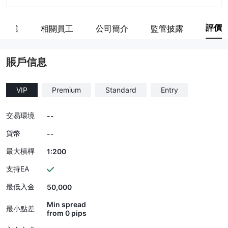
評價
關企業
相關員工
公司簡介
監管披露
賬戶信息
VIP
Premium
Standard
Entry
交易環境
--
貨幣
--
最大槓桿
1:200
支持EA
最低入金
50,000
Min spread
最小點差
from 0 pips