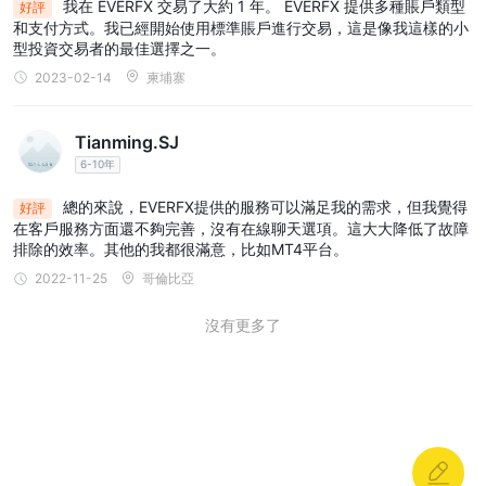
我在 EVERFX 交易了大約 1 年。 EVERFX 提供多種賬戶類型
好評
和支付方式。我已經開始使用標準賬戶進行交易，這是像我這樣的小
EVERFX最低存款
型投資交易者的最佳選擇之一。
EVERFX提供四種不同類型的交易賬戶，每種都有自己的特點和基於
2023-02-14
柬埔寨
初始存款的要求：
250 美元。
1. 進入賬戶：此賬戶需要最低入金
它提供的價差從
Tianming.SJ
1.5 點
1:500。
和槓桿高達
擁有入門賬戶的交易者可以接到客戶
6-10年
30%。
經理的介紹電話，並可能有資格獲得高達
2,500 美元
2. 標準賬戶：要開立標準賬戶，最低存款額為
是必須
總的來說，EVERFX提供的服務可以滿足我的需求，但我覺得
好評
1.2點
1:500
的。該賬戶提供的點差從
在客戶服務方面還不夠完善，沒有在線聊天選項。這大大降低了故障
和槓桿高達
.擁有標準賬戶
排除的效率。其他的我都很滿意，比如MT4平台。
的交易者可以訪問客戶經理，並可以從 Trading Central 的市場研究
2022-11-25
哥倫比亞
50%。
和分析中受益。此外，他們可能有資格獲得高達
10,000 美元
3. 高級賬戶：高級賬戶需要至少存款
.它提供的價差
沒有更多了
0.8 點
1:400
從
和槓桿高達
.擁有高級賬戶的交易者可享受賬戶經
理的服務，並從 Trading Central 接收市場研究和分析。他們也可能
100%。
有資格獲得高達
此外，高級賬戶持有人還有機會參加與高
級市場分析師的月度會議。
4.vip賬戶：vip賬戶是提供的最高級別的賬戶 EVERFX並要求最低存
50,000 美元。
$2
6美
款
它為交易者提供零點差並收取佣金
到