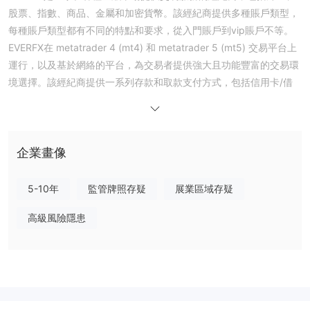
股票、指數、商品、金屬和加密貨幣。該經紀商提供多種賬戶類型，
每種賬戶類型都有不同的特點和要求，從入門賬戶到vip賬戶不等。
EVERFX在 metatrader 4 (mt4) 和 metatrader 5 (mt5) 交易平台上
運行，以及基於網絡的平台，為交易者提供強大且功能豐富的交易環
境選擇。該經紀商提供一系列存款和取款支付方式，包括信用卡/借
記卡、電子錢包和網上銀行轉賬。
在監管方面，有關於 EVERFX的監管狀況。該經紀商在西班牙受
cnmv (comisión nacional del mercado de valores) 監管，提供零
售外匯服務。但是，其他監管機構（例如 cysec（塞浦路斯證券交
企業畫像
易委員會））發出了與經紀人相關的警告和可疑聲明。交易者必須謹
慎行事並進行進一步研究以充分了解監管狀況 EVERFX.
5-10年
監管牌照存疑
展業區域存疑
EVERFX通過為客戶提供教育資源 EVERFX學院，提供網絡研討會、
高級風險隱患
課程、教程、市場分析和經濟日曆。他們還通過電子郵件、實時聊天
和電話提供客戶支持，儘管有報導稱客戶經理很咄咄逼人。建議交易
者謹慎聯繫經紀商的客戶支持並做出明智的決定。
總的來說，交易者在參與之前仔細考慮利弊、進行徹底的研究並評估
他們的個人交易需求是很重要的 EVERFX.