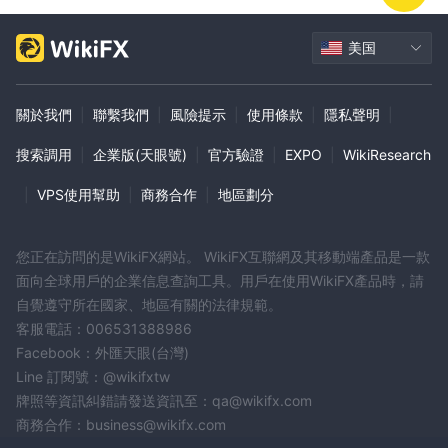
元
1:200。
每手交易。 VIP賬戶的槓桿高達
擁有 VIP 賬戶的交易
者可以從專門的客戶經理那裡獲得個性化支持，並可以從 Trading
美国
100%。
Central 獲得市場研究和分析。他們還可以獲得高達
VIP
賬戶持有人享有獨家功能，例如每週與高級市場分析師會面、獲得獨
家策略以及協助制定商業計劃。
關於我們
|
聯繫我們
|
風險提示
|
使用條款
|
隱私聲明
|
客戶可以登錄到他們的 EVERFX通過經紀人主頁上的登錄選項卡登錄
搜索調用
|
企業版(天眼號)
|
官方驗證
|
EXPO
|
WikiResearch
帳戶。有關賬戶結構的更多信息或刪除交易賬戶的幫助，客戶應聯繫
客戶支持團隊以獲得進一步指導。
|
VPS使用幫助
|
商務合作
|
地區劃分
優點和缺點
EVERFX槓桿作用
您正在訪問的是WikiFX網站。 WikiFX互聯網及其移動端產品是一款
面向全球用戶的企業信息查詢工具。用戶在使用WikiFX產品時，請
可用的最大交易槓桿 EVERFX平台對於入門和標準賬戶最高為
自覺遵守所在國家、地區有關的法律規範。
1:500，高級賬戶為 1:400，vip 賬戶為 1:200。
客服電話：006531388986
點差和佣金
Facebook：外匯天眼(台灣)
Line 訂閱號：@wikifxtw
最低點差從 EURUSD 入門賬戶 1.4 點開始，標準賬戶 EURUSD 1.1
牌照等資訊糾錯請發送資訊至：qa@wikifx.com
點，GBPUSD 0.9 點，黃金 2.3 點，白銀 3.3 點。高級賬戶的最低
商務合作：business@wikifx.com
點差為 EURUSD 0.7 點、GBPUSD 0.8 點、黃金 2.5 點和白銀 3.0