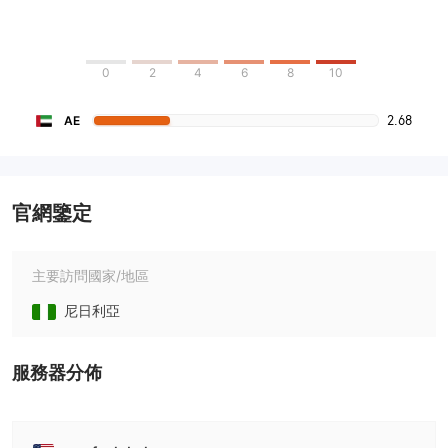
0
2
4
6
8
10
2.68
AE
官網鑒定
主要訪問國家/地區
尼日利亞
服務器分佈