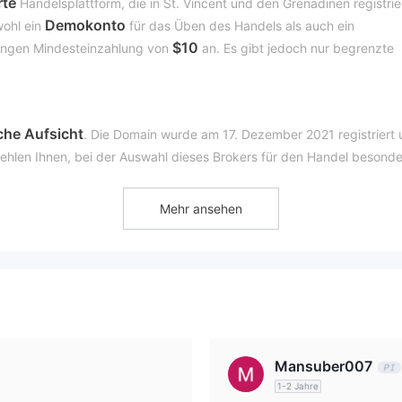
rte
Handelsplattform, die in St. Vincent und den Grenadinen registrie
Demokonto
wohl ein
für das Üben des Handels als auch ein
$10
ringen Mindesteinzahlung von
an. Es gibt jedoch nur begrenzte
sche Aufsicht
. Die Domain wurde am 17. Dezember 2021 registriert
ehlen Ihnen, bei der Auswahl dieses Brokers für den Handel besonde
Mehr ansehen
200 Vermögenswerte
bietet
zum Handel an. Sie können eine Viel
AUD/USD, GBP/USD und andere
handeln.
o-Konto zum Üben und ein Echtgeldkonto für den Live-
Mansuber007
1-2 Jahre