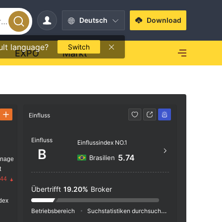
Deutsch
Download
ult language?
Switch
EXPO
Markt
Einfluss
Kontakt
Einfluss
https
Einflussindex NO.1
B
Suite 3
5.74
Brasilien
anage
Beachm
t
d the 
.44
Übertrifft
19.20%
Broker
dex
Betriebsbereich
Suchstatistiken durchsuchen
Werbeschaltu