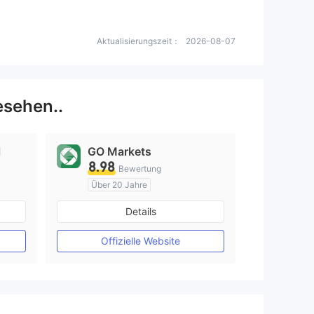
Aktualisierungszeit：
2026-08-07
sehen..
l
GO Markets
8.98
Bewertung
Über 20 Jahre
AustralienRegulierung
Details
Market Making (MM)
cTrader
Offizielle Website