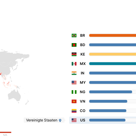
BR
BD
KE
MX
IN
MY
NG
VN
CO
Vereinigte Staaten
US
10