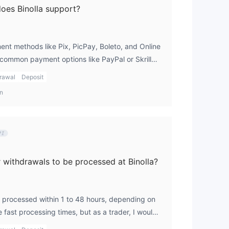
es Binolla support?
ent methods like Pix, PicPay, Boleto, and Online
 common payment options like PayPal or Skrill
ience, but since they aren’t offered, I would
rawal
Deposit
awal fees and times before proceeding with
en
 withdrawals to be processed at Binolla?
e processed within 1 to 48 hours, depending on
 fast processing times, but as a trader, I would
confirm the exact time frame and ensure