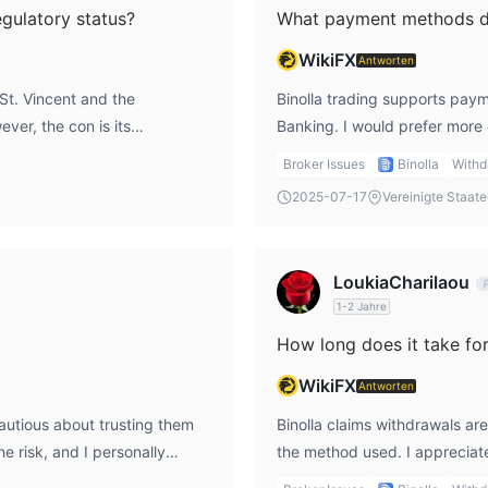
egulatory status?
What payment methods do
WikiFX
Antworten
n St. Vincent and the
Binolla trading supports paym
ver, the con is its
Banking. I would prefer more
for the protection of my
for added security and conven
Broker Issues
Binolla
Withd
rading, I would feel more
still double-check the withdr
2025-07-17
Vereinigte Staat
binolla login.
LoukiaCharilaou
1-2 Jahre
How long does it take for
WikiFX
Antworten
cautious about trusting them
Binolla claims withdrawals ar
e risk, and I personally
the method used. I appreciate
ated to ensure my funds are
contact customer support to 