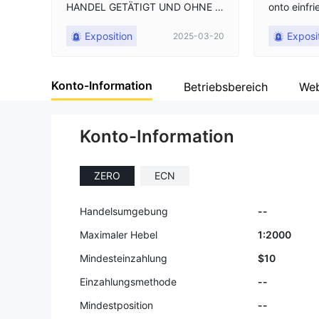
HANDEL GETÄTIGT UND OHNE V
onto einfri
ORHERIGE BENACHRICHTIGUNG
hlungen
Exposition
Exposi
2025-03-20
WURDE MEIN KONTO GESPERR
T!!!!! SIE SIND BETRÜGER, SEIEN
SIE VORSICHTIG
Konto-Information
Betriebsbereich
Web
Konto-Information
ZERO
ECN
Handelsumgebung
--
Maximaler Hebel
1:2000
Mindesteinzahlung
$10
Einzahlungsmethode
--
Mindestposition
--