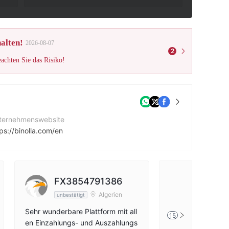
alten!
2026-08-07
2
eachten Sie das Risiko!
ternehmenswebsite
ps://binolla.com/en
rmenadresse
Suite 305, Griffith Corporate Centre, Beachmont, Kingstown, St. Vincent and the Grenadines
cebook
FX3854791386
Sambe
tps://www.facebook.com/binolla.trade
Algerien
unbestätigt
unbestätig
Sehr wunderbare Plattform mit all
Binolla ist eine f
15
en Einzahlungs- und Auszahlungs
ür Trader aller E