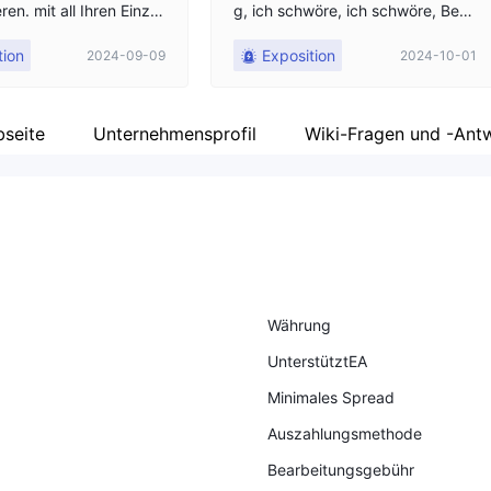
eren. mit all Ihren Einza
g, ich schwöre, ich schwöre, Betr
üger. Schauen Sie sich den angeh
tion
Exposition
2024-09-09
2024-10-01
ängten Screenshot an, sagen Sie,
dass sie keine Sperre durchführe
n, aber immer wieder blockieren s
ie nur, und wenn sie Gewinn erziel
seite
Unternehmensprofil
Wiki-Fragen und -Ant
en, senden sie einen falschen Gru
nd, sperren das Konto und nehme
n das Geld. Ich schwöre, sie sind
Betrüger. Ich werde alles in meine
n sozialen Medien veröffentlichen
und bitte teilen.
Währung
UnterstütztEA
Minimales Spread
Auszahlungsmethode
Bearbeitungsgebühr