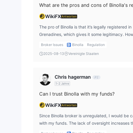
What are the pros and cons of Binolla's r
Ein- und Auszahlung
WikiFX
Antworten
The pro of Binolla is that it’s legally registered i
Grenadines, which gives it some legitimacy. Howe
unregulated status, which means no guarantees 
Broker Issues
Binolla
Regulation
funds. As someone who values safety in binolla t
2025-08-13
Vereinigte Staaten
secure with a fully regulated broker.
Chris hagerman
1-2 Jahre
Can I trust Binolla with my funds?
WikiFX
Antworten
Since Binolla broker is unregulated, I would be 
with my funds. The lack of oversight increases th
prefer to trade with brokers that are fully regul