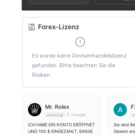
2
3
3
4
Forex-Lizenz
4
5
5
6
Es wurde keine Devisenhandelslizenz
gefunden. Bitte beachten Sie die
6
7
Risiken.
7
8
8
9
Mr. Rolex
F
Portugal
unbestätigt
u
9
ICH HABE EIN KONTO ERÖFFNET
Sie sind B
UND 100 $ EINGEZAHLT, EINIGE
Gewinn erz