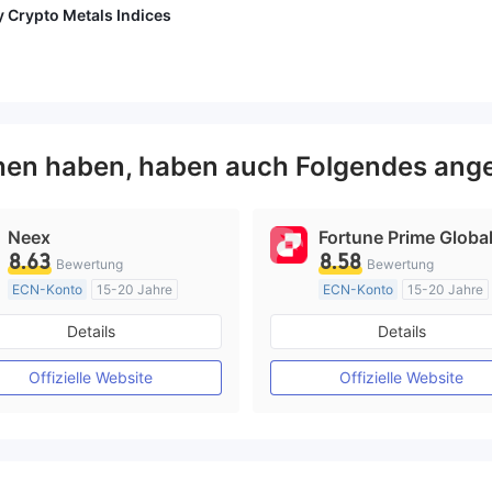
 Crypto Metals Indices
en haben, haben auch Folgendes ange
Neex
Fortune Prime Globa
8.63
8.58
Bewertung
Bewertung
ECN-Konto
15-20 Jahre
ECN-Konto
15-20 Jahre
AustralienRegulierung
AustralienRegulierung
Details
Details
Market Making (MM)
Market Making (MM)
MT4-Volllizenz
MT4-Volllizenz
Offizielle Website
Offizielle Website