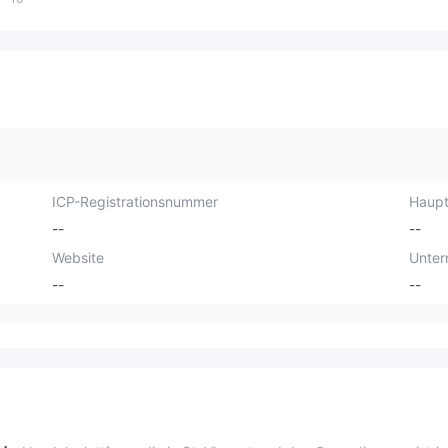
ICP-Registrationsnummer
Haupt
--
--
Website
Unte
--
--