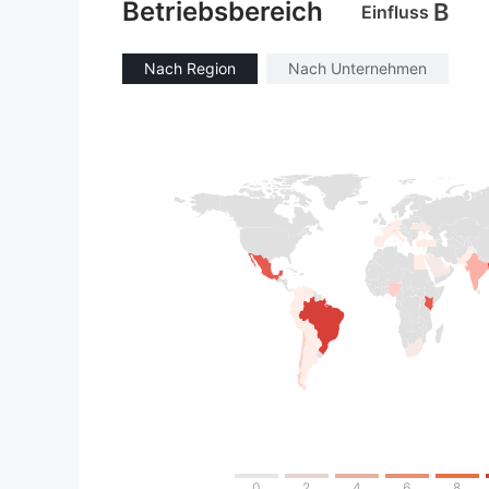
Betriebsbereich
B
Einfluss
Nach Region
Nach Unternehmen
0
2
4
6
8