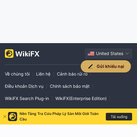
United States
Gửi khiếu nại
Về chúng tôi
|
Liên hệ
|
Cảnh báo rủi ro
|
Điều khoản Dịch vụ
|
Chính sách bảo mật
|
WikiFX Search Plug-in
|
WikiFX(Enterprise Edition)
|
Xác minh kênh chính thức
|
EXPO
|
WikiResearch
|
Nền Tảng Tra Cứu Pháp Lý Sàn Môi Giới Toàn
Tải xuống
Cầu
VPS Help
|
Liên hệ hợp tác
|
Phân khu vực