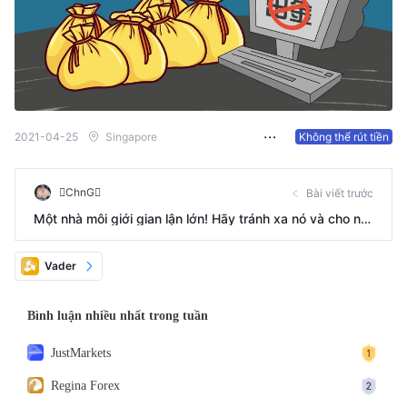
2021-04-25
Singapore
Không thể rút tiền
ChnG
Bài viết trước
Một nhà môi giới gian lận lớn! Hãy tránh xa nó và cho ng
ười khác biết về nó
Vader
Bình luận nhiều nhất trong tuần
JustMarkets
Regina Forex