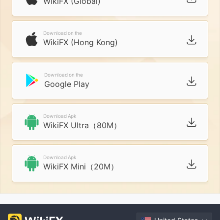
WikiFX (Global)
Download on the
WikiFX (Hong Kong)
Download on the
Google Play
Download Apk
WikiFX Ultra（80M）
Download Apk
WikiFX Mini（20M）