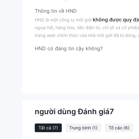
Thông tin về HND
không được quy đị
HND là một công ty môi giới
ngoại hối, hàng hóa, tiền điện tử, chỉ số và cổ ph
trang web chính thức của nhà môi giới đã bị đóng,
HND có đáng tin cậy không?
HND không được quy định, điều này sẽ tăng sự khôn
Cẩn trọng khi giao dịch với công ty này.
Sau khi thực hiện truy vấn Whois, chúng tôi đã ph
chưa đăng ký một cách an toàn.
Nhược điểm của HND
Trang web không khả dụng
người dùng Đánh giá
7
Trang web của HND không thể truy cập, gây lo ngại
Thiếu minh bạch
Vì HND không giải thích thêm thông tin giao dịch, đặ
Tất cả
(7)
Trung bình
(1)
Tố cáo
(6)
ninh giao dịch.