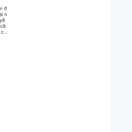
ôi đ
ại n
uyề
 cầ
 cò