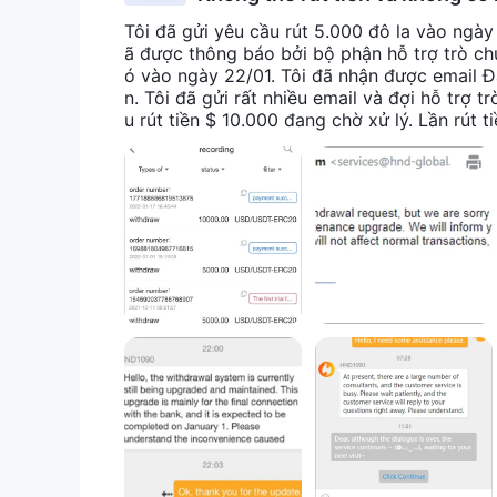
Tôi đã gửi yêu cầu rút 5.000 đô la vào ngày 
ã được thông báo bởi bộ phận hỗ trợ trò chu
ó vào ngày 22/01. Tôi đã nhận được email Đ
n. Tôi đã gửi rất nhiều email và đợi hỗ trợ 
u rút tiền $ 10.000 đang chờ xử lý. Lần rút t
n lại của mình.