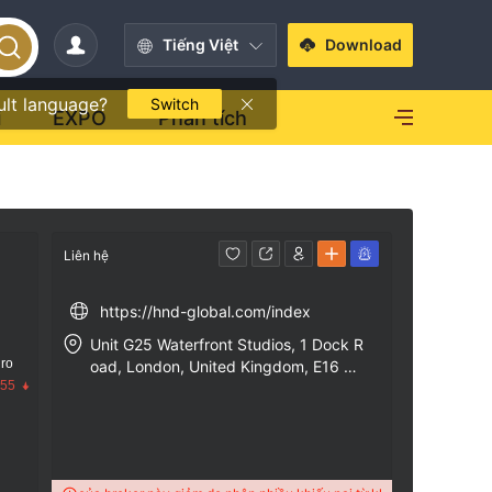
Tiếng Việt
Download
ult language?
Switch
i
EXPO
Phân tích
Liên hệ
https://hnd-global.com/index
Unit G25 Waterfront Studios, 1 Dock R
 ro
oad, London, United Kingdom, E16 1A
.55
H