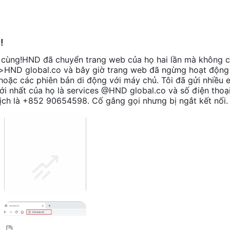
so với một công ty được quy định.
ặp khó khăn đáng kể khi rút tiền. Vấn đề vẫn chưa được giải quyết
!
uối cùng!HND đã chuyển trang web của họ hai lần mà không 
d>HND global.co và bây giờ trang web đã ngừng hoạt động
 hoặc các phiên bản di động với máy chủ. Tôi đã gửi nhiều
ng.
mới nhất của họ là services @HND global.co và số điện thoạ
dịch là +852 90654598. Cố gắng gọi nhưng bị ngắt kết nối.
iá rủi ro trước khi giao dịch trên các nền tảng không được quy định.
i cần trả lại tiền!
chi tiết liên quan. Báo cáo các nhà môi giới gian lận trong phần
àm việc để giải quyết bất kỳ vấn đề nào bạn gặp phải.
/comments/detail/202202233082271600.html
01194202895611.html.
c nhà giao dịch không thể có được thông tin bảo mật hơn về dịch vụ
ền chưa đăng ký cho thấy rủi ro giao dịch của nhà môi giới là cao. Đ