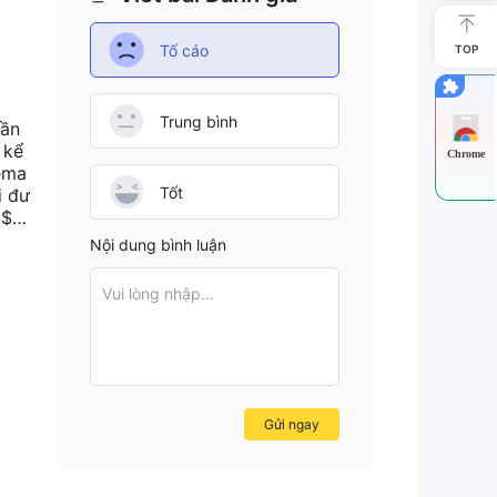
Tố cáo
TOP
Trung bình
cần
 kể
Chrome
 ema
Tốt
i đư
 $ 2
 Vui
Nội dung bình luận
Vui lòng nhập...
Gửi ngay
.
ề