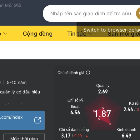
n Môi Giới
Switch to browser defa
o
Cộng đồng
Tin tức
Sàn môi giớ
Chỉ số đánh giá
h
|
5-10 năm
Quản lý
2.69
quản lý có dấu hiệu
Chỉ số kỹ
KS rủi
vụ đáng ngờ
thuật
2.44
/
0
1.87
4.56
o
l.com/index
Chỉ số danh tiếng
Kinh doanh
3.17
6.49
/
0.29
Mốc thời gian