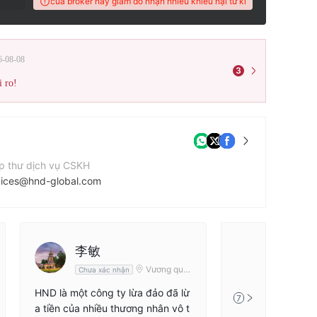
iá WikiFX của broker này giảm do nhận nhiều khiếu nại từ khách hàng
Điểm đánh
6-08-08
3
i ro!
p thư dịch vụ CSKH
vices@hnd-global.com
ang web của công ty
tps://hnd-global.com/index
 chỉ công ty
李敏
Unit G25 Waterfront Studios, 1 Dock Road, London, United Kingdom, E16 1AH
Vương quố
Chưa xác nhận
c Anh
HND là một công ty lừa đảo đã lừ
7
a tiền của nhiều thương nhân vô t