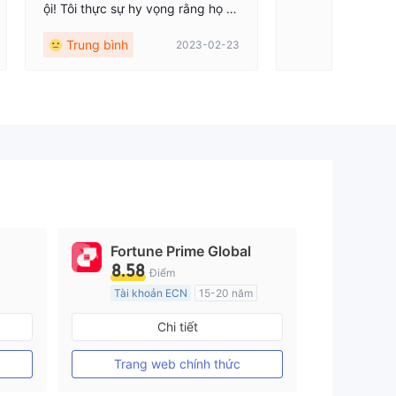
ội! Tôi thực sự hy vọng rằng họ c
ó thể lấy lại tiền càng sớm càng t
Trung bình
2023-02-23
ốt và hy vọng rằng kinh nghiệm c
ủa họ có thể nhắc nhở mọi người
cảnh giác.
Fortune Prime Global
8.58
Điểm
Tài khoản ECN
15-20 năm
Đăng ký tại Nước Úc
Chi tiết
GP Tạo lập Thị trường Ngoại hối (MM)
GP Tạo lập Thị trường Ngoại hối (MM)
MT4 Chính thức
Trang web chính thức