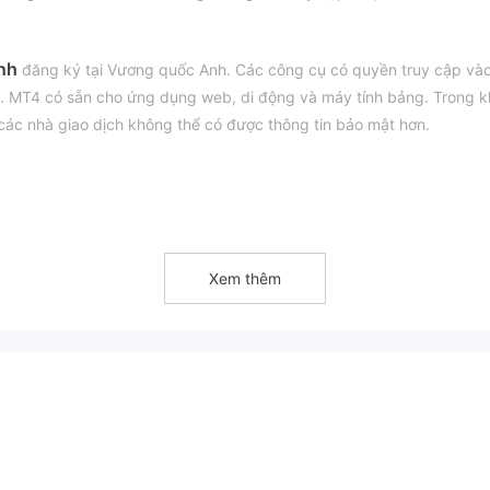
nh
đăng ký tại Vương quốc Anh. Các công cụ có quyền truy cập và
iếu. MT4 có sẵn cho ứng dụng web, di động và máy tính bảng. Trong k
 các nhà giao dịch không thể có được thông tin bảo mật hơn.
g tuân thủ giao dịch và giảm an ninh đầu tư của các nhà giao dịch
át hiện rằng tên miền của công ty này đang được bán, cho thấy HND
Xem thêm
 về độ tin cậy và khả năng truy cập của nó.
c biệt là về phí và dịch vụ, điều này sẽ mang lại rủi ro lớn và giảm a