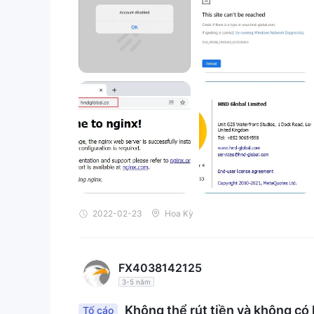
nghị chọn các nhà môi giới được quy định với hoạ
các tiêu chuẩn pháp lý. Các nhà giao dịch có thể t
thiện an ninh giao dịch.
2022-02-23
Hoa Kỳ
FX4038142125
3-5 năm
Không thể rút tiền và không có l
Tố cáo