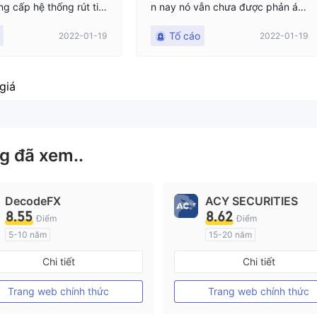
ng cấp hệ thống rút tiề
n nay nó vẫn chưa được phản án
được thông báo bởi bộ
h trong tài khoản khác của tôi. Tôi
Tố cáo
2022-01-19
2022-01-19
ợ trò chuyện, nó sẽ đượ
tin tưởng nền tảng và đặc biệt là
nh trước ngày 22/01. T
"tình bạn" liên kết tôi với ứng dụn
ại nó vào ngày 22/01. T
g này
 được email Đăng ký rú
giá
ưng chưa bao giờ nhận đ
ủy quyền. Tôi đã gửi rấ
il và đợi hỗ trợ trò chu
lần. Không phản hồi. Bâ
g đã xem..
ó một yêu cầu rút tiền $
g chờ xử lý. Lần rút ti
n thành công vào ngày
DecodeFX
ACY SECURITIES
lo lắng về số dư còn lại
8.55
8.62
Điểm
Điểm
5-10 năm
15-20 năm
Đăng ký tại Nước Úc
Đăng ký tại Nước Úc
Chi tiết
Chi tiết
GP Tạo lập Thị trường Ngoại hối (MM)
MT4 Chính thức
MT4 Chính thức
Trang web chính thức
Trang web chính thức