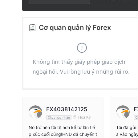
2
9
8
3
9
Cơ quan quản lý Forex
4
5
Không tìm thấy giấy phép giao dịch
ngoại hối. Vui lòng lưu ý những rủi ro.
6
7
8
FX4038142125
F
Hoa Kỳ
Chưa xác nhận
C
9
Nó trở nên tồi tệ hơn kể từ lần tiế
Tôi đã gửi
p xúc cuối cùng!HND đã chuyển t
a vào ngày