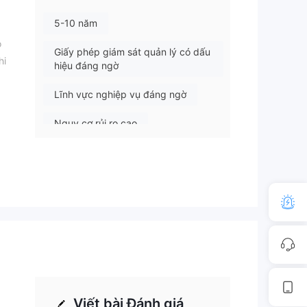
5-10 năm
o
Giấy phép giám sát quản lý có dấu
hi
hiệu đáng ngờ
Lĩnh vực nghiệp vụ đáng ngờ
Nguy cơ rủi ro cao
.
n
Viết bài Đánh giá