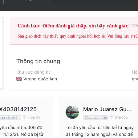
Điểm đánh g
Cảnh báo: Điểm đánh giá thấp, xin hãy cảnh giác!
202
Sàn giao dịch này thiếu quy định ngoại hối hợp lệ. Vui lòng lưu ý rủ
Thông tin chung
Khu vực đăng ký
Hộ
Vương quốc Anh
er
Thời gian hoạt động
Tr
5-10 năm
ht
Tên công ty
Địa
X4038142125
Mario Juarez Guer
HND GLOBAL LIMHNDD
Hoa Kỳ
Mexico
hưa xác nhận
Chưa xác nhận
rero
 yêu cầu rút 5.000 đô l
Tôi đã yêu cầu rút tiền kể từ ngày
 11/12/21. Nó đã bị từ
31 tháng 12 năm ngoái và cho đế