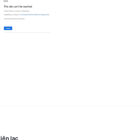
t động minh bạch để đảm bảo an toàn cho đầu tư của bạn và tuân th
ìm hiểu thêm về các nhà môi giới khác thông qua WikiFX. Thông tin cả
iên lạc