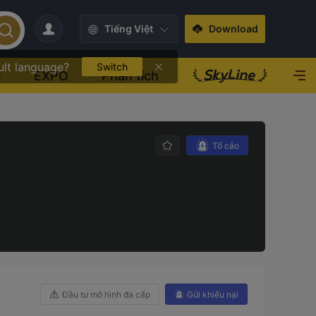
Tiếng Việt
Download
ult language?
Switch
i
EXPO
Phân tích
Tố cáo
Đầu tư mô hình đa cấp
Gửi khiếu nại