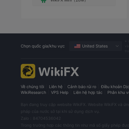
※ 
Chọn quốc gia/khu vực
United States
và
tr
|
|
|
Về chúng tôi
Liên hệ
Cảnh báo rủi ro
Điều khoản Dị
|
|
|
WikiResearch
VPS Help
Liên hệ hợp tác
Phân khu v
Bạn đang truy cập website WikiFX. Website WikiFX và ứng 
pháp của nước sở tại khi sử dụng dịch vụ.
Zalo：84704536042
Trong trường hợp các thông tin như mã số giấy phép đượ