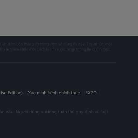
ỗ lực đảm bảo thông tin trung thực và đáng tin cậy. Tuy nhiên, một
đầu tư tham khảo một cách lý trí và xác minh thông tin chính thức
|
|
|
ise Edition)
Xác minh kênh chính thức
EXPO
àn cầu. Người dùng vui lòng tuân thủ quy định và luật