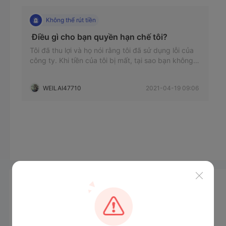
Không thể rút tiền
 Điều gì cho bạn quyền hạn chế tôi? 
Tôi đã thu lợi và họ nói rằng tôi đã sử dụng lỗi của
công ty. Khi tiền của tôi bị mất, tại sao bạn không
nói rằng bạn làm mất tài khoản của tôi? Nực cười
WEILAI47710
2021-04-19 09:06
Tin tức