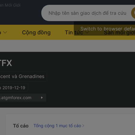
n Môi Giới
Switch to browser defa
o
Cộng đồng
Tin tức
Sàn môi giớ
TFX
ncent và Grenadines
p 2019-12-19
w.atgmforex.com
Tố cáo
Tổng cộng 1 mục tố cáo