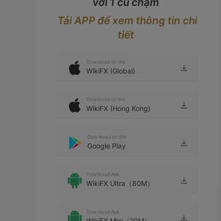
với 1 cú chạm
Tải APP để xem thông tin chi
tiết
Download on the
WikiFX (Global)
Download on the
WikiFX (Hong Kong)
Download on the
Google Play
Download Apk
WikiFX Ultra（80M）
Download Apk
WikiFX Mini（20M）