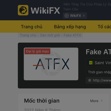
Nền Tảng Tra Cứu Pháp Lý Sà
Toàn Cầu
WikiFX
Trang chủ
Bảng xếp hạng
Tố cá
Trang chủ
-
Sàn môi giới
-
Fake ATFX
Fake A
Đại lý giả mạo
Saint Vi
Thời gian nhậ
http://ww
Mốc thời gian
More
2022 Năm 8 Tháng