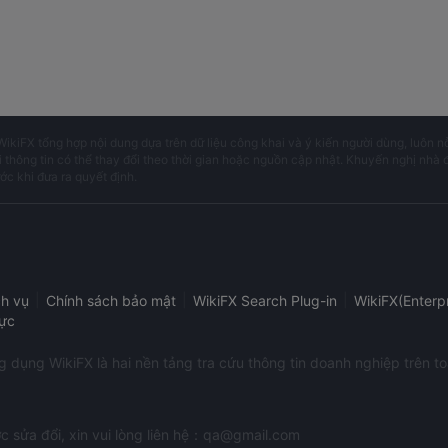
WikiFX tổng hợp nội dung dựa trên dữ liệu công khai và ý kiến người dùng, luôn n
i thông tin có thể thay đổi theo thời gian hoặc nguồn cập nhật. Khuyến nghị nhà 
ước khi đưa ra quyết định.
|
|
|
ch vụ
Chính sách bảo mật
WikiFX Search Plug-in
WikiFX(Enterpr
ực
dụng WikiFX là hai nền tảng tra cứu thông tin doanh nghiệp trên to
c sửa đổi, xin vui lòng liên hệ：qa@gmail.com