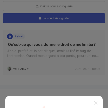
Plainte pour escroquerie
Je voudrais signaler
Retrait
 Qu'est-ce qui vous donne le droit de me limiter? 
J'en ai profité et ils ont dit que j'avais utilisé le bug de
l'entreprise. Quand mon argent a été perdu, pourquoi ne
dites-vous pas que vous gérez mon compte? Ridicule
WEILAI47710
2021-04-19 09:06
Actualités