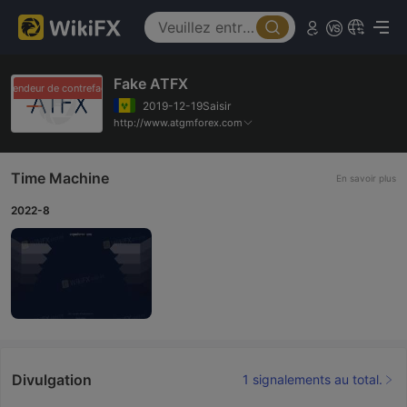
Fake ATFX
evendeur de contrefaçons
Revendeur de contrefaçons
2019-12-19Saisir
http://www.atgmforex.com
Time Machine
En savoir plus
2022-8
Divulgation
1 signalements au total.