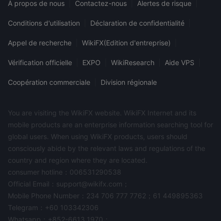
À propos de nous
|
Contactez-nous
|
Alertes de risque
|
Conditions d'utilisation
|
Déclaration de confidentialité
|
Appel de recherche
|
WikiFX(Edition d'entreprise)
|
Vérification officielle
|
EXPO
|
WikiResearch
|
Aide VPS
|
Coopération commerciale
|
Division régionale
You are visiting the WikiFX website. WikiFX Internet and its
mobile products are an enterprise information searching tool for
global users. When using WikiFX products, users should
consciously abide by the relevant laws and regulations of the
country and region where they are located.
consumer hotline：006531290538
Official Email：support@wikifx.com；
Mobile Phone Number：234 706 777 7762；61 449895363
Telegram：+60 103342306
Whatsapp：+852-6613 1970；