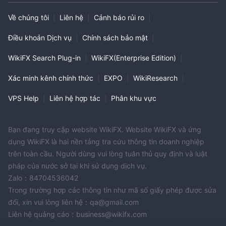
Về chúng tôi
|
Liên hệ
|
Cảnh báo rủi ro
|
Điều khoản Dịch vụ
|
Chính sách bảo mật
|
WikiFX Search Plug-in
|
WikiFX(Enterprise Edition)
|
Xác minh kênh chính thức
|
EXPO
|
WikiResearch
|
VPS Help
|
Liên hệ hợp tác
|
Phân khu vực
Bạn đang truy cập website WikiFX. Website WikiFX và ứng
dụng WikiFX là hai nền tảng tra cứu thông tin doanh nghiệp
trên toàn cầu. Người dùng vui lòng tuân thủ quy định và luật
pháp của nước sở tại khi sử dụng dịch vụ.
Zalo：84704536042
Trong trường hợp các thông tin như mã số giấy phép được sửa
đổi, xin vui lòng liên hệ：qa@gmail.com
Liên hệ quảng cáo：business@wikifx.com