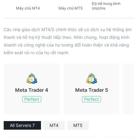
Độ trễ trung bình
Máy chủ MT4
Máy chủ MT5
(ms)/ms
Các nhà giao dịch MT4/5 chính thức sẽ có dịch vụ hệ thống âm
thanh và hỗ trợ kỹ thuật tiếp theo. Nhìn chung, hoạt động kinh
doanh và công nghệ của họ tương đối hoàn thiện và khả năng
kiểm soát rủi ro của họ rất mạnh
Meta Trader 4
Meta Trader 5
M
Perfect
Perfect
All Servers 7
MT4
MT5