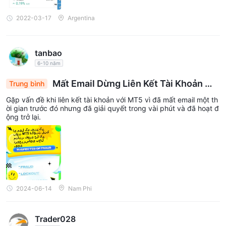
2022-03-17
Argentina
tanbao
6-10 năm
Mất Email Dừng Liên Kết Tài Khoản MT
Trung bình
5, Giải Quyết Nhanh Khôi Phục Truy Cập
Gặp vấn đề khi liên kết tài khoản với MT5 vì đã mất email một th
ời gian trước đó nhưng đã giải quyết trong vài phút và đã hoạt đ
ộng trở lại.
2024-06-14
Nam Phi
Trader028