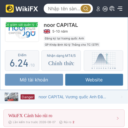
1
2
0
noor CAPITAL
3
1
Có giám sát quản lý
Có giám sát quản lý
5-10 năm
4
0
2
Đăng ký tại Vương quốc Anh
GP Khớp lệnh Xử lý Thẳng cho TC (STP)
5
1
3
MT4 Chính thức
Nghiệp vụ quốc tế
Điểm
Nhận dạng MT4/5
Nguy cơ rủi ro cao
6
.
2
4
Chính thức
/10
7
3
5
Mở tài khoản
Website
8
4
6
9
5
7
noor CAPITAL Vương quốc Anh Đã xác minh: Không tìm thấy sự hiện diện thực tế
Danger
6
8
WikiFX Cảnh báo rủi ro
7
9
Lần kiểm tra trước 2026-08-07
Rủi ro
2