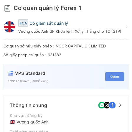
8
Cơ quan quản lý Forex
1
9
Có giám sát quản lý
FCA
Vương quốc Anh GP Khớp lệnh Xử lý Thẳng cho TC (STP)
Cơ quan sở hữu giấy phép：NOOR CAPITAL UK LIMITED
Số giấy phép cai quản：631382
VPS Standard
Open
1*CPU / 1GRam / 40GỔ cứng
Thông tin chung
Khu vực đăng ký
Vương quốc Anh
Thời gian hoạt động