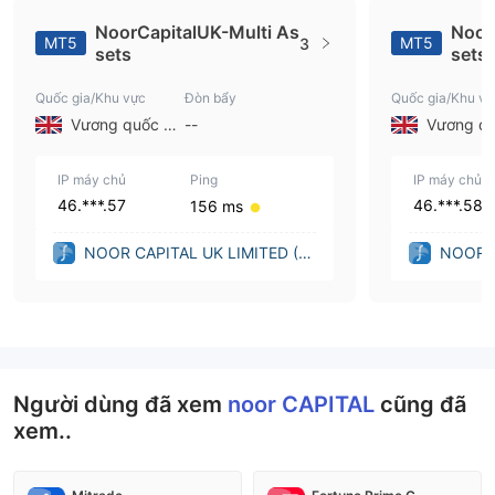
NoorCapitalUK-Multi As
Noor
MT5
MT5
3
sets
sets
Quốc gia/Khu vực
Đòn bẩy
Quốc gia/Khu vự
Vương quốc Anh
--
IP máy chủ
Ping
IP máy chủ
46.***.57
46.***.58
156 ms
NOOR CAPITAL UK LIMITED (U
NOOR C
nited Kingdom)
nited K
Người dùng đã xem
noor CAPITAL
cũng đã
xem..