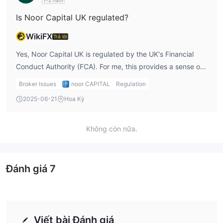
1-2 năm
Is Noor Capital UK regulated?
WikiFX
Trả lời
Yes, Noor Capital UK is regulated by the UK's Financial
Conduct Authority (FCA). For me, this provides a sense of
security, as FCA-regulated brokers must adhere to strict
Broker Issues
noor CAPITAL
Regulation
financial regulations. This ensures my funds are protected
2025-06-21
Hoa Kỳ
and that the broker operates transparently.
Không còn nữa.
Đánh giá
7
Viết bài Đánh giá