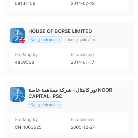
09137156
2014-07-18
HOUSE OF BORSE LIMITED
Đang kinh doanh
Vương quốc Anh
Số đăng ký
Established
4859568
2014-01-17
نور كابيتال - شركة مساهمة خاصة NOOR
CAPITAL- PSC
Đang kinh doanh
Số đăng ký
Established
CN-1003525
2005-12-27