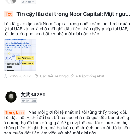
3-5 năm
Tin cậy lâu dài trong Noor Capital: Một người
Tốt
tiên phong được quy định trong lĩnh vực môi giới
Tôi đã giao dịch với Noor Capital trong nhiều năm, họ được quản
tại UAE
lý tại UAE và họ là nhà môi giới đầu tiên nhận giấy phép tại UAE,
tôi tin tưởng họ hơn bất kỳ nhà môi giới nào khác
2023-07-12
Các tiểu vương quốc Ả Rập thống nhất
文武34289
6-10 năm
Nhà môi giới tồi tệ nhất mà tôi từng thấy trong đời.
Trung bình
Tôi đặt một vị thế để bán tất cả các nhà môi giới đều bán dưới gi
á nhưng họ đã tạm dừng giá để giữ vị thế của tôi ở mức âm, họ
không hiển thị giá thực mà họ luôn chênh lệch hơn một đô la nếu
bạn muốn đốt tiền làm việc với nhà môi giới này.