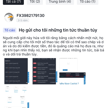
Tất cả
(7)
Tốt
(2)
Trung bình
(4)
Tố cáo
(1)
FX3982179130
3-5 năm
Họ gửi cho tôi những tin tức thuần túy
Tố cáo
Người môi giới này hứa với tôi rằng bằng cách nhấn một nút, họ
sẽ cung cấp cho tôi một số thao tác để tôi có thể sao chép và d
án và do đó kiếm được tiền, đó là quảng cáo mà họ đưa ra, như
ng khi bạn nhìn thấy nó, bạn sẽ nhận được những tin tức, bài bá
o và dối trá thuần túy.