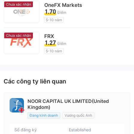
Lĩnh vực nghiệp vụ đáng ngờ
Chưa xác nhận
OneFX Markets
Nguy cơ rủi ro cao
1.70
Điểm
5-10 năm
Giấy phép giám sát quản lý có dấu hiệu đáng ngờ
Lĩnh vực nghiệp vụ đáng ngờ
Chưa xác nhận
FRX
Nguy cơ rủi ro cao
1.27
Điểm
5-10 năm
Giấy phép giám sát quản lý có dấu hiệu đáng ngờ
Lĩnh vực nghiệp vụ đáng ngờ
Nguy cơ rủi ro cao
Các công ty liên quan
NOOR CAPITAL UK LIMITED(United
Kingdom)
Đang kinh doanh
Vương quốc Anh
Số đăng ký
Established