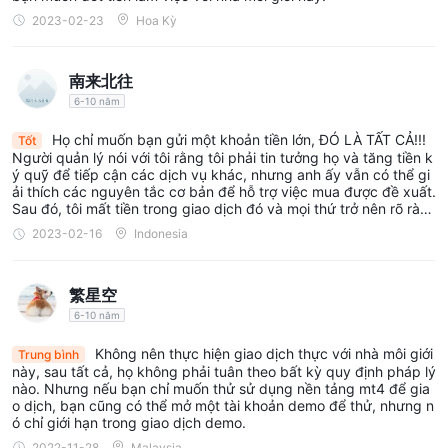
2023-02-23
Hoa Kỳ
南来北往
6-10 năm
Họ chỉ muốn bạn gửi một khoản tiền lớn, ĐÓ LÀ TẤT CẢ!!!
Tốt
Người quản lý nói với tôi rằng tôi phải tin tưởng họ và tăng tiền k
ý quỹ để tiếp cận các dịch vụ khác, nhưng anh ấy vẫn có thể gi
ải thích các nguyên tắc cơ bản để hỗ trợ việc mua được đề xuất.
Sau đó, tôi mất tiền trong giao dịch đó và mọi thứ trở nên rõ ràn
g. HÃY TRÁNH XA HỌ!!!
2023-02-16
Indonesia
繁星空
6-10 năm
Không nên thực hiện giao dịch thực với nhà môi giới
Trung bình
này, sau tất cả, họ không phải tuân theo bất kỳ quy định pháp lý
nào. Nhưng nếu bạn chỉ muốn thử sử dụng nền tảng mt4 để gia
o dịch, bạn cũng có thể mở một tài khoản demo để thử, nhưng n
ó chỉ giới hạn trong giao dịch demo.
2022-11-28
Malaysia