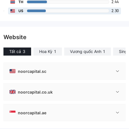
2.44
TH
2.30
US
Website
Tất cả
3
Hoa Kỳ
1
Vương quốc Anh
1
Sing
noorcapital.sc
noorcapital.co.uk
noorcapital.ae