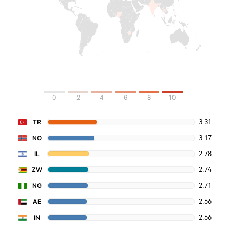
0
2
4
6
8
10
3.31
TR
3.17
NO
2.78
IL
2.74
ZW
2.71
NG
2.66
AE
2.66
IN