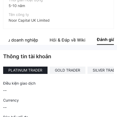
5-10 năm
Tên công ty
Noor Capital UK Limited
Viết tắt
noor CAPITAL
Đánh giá
 thiệu doanh nghiệp
Hỏi & Đáp về Wiki
Nhân viên doanh nghiệp
--
Thông tin tài khoản
PLATINUM TRADER
GOLD TRADER
SILVER TRAD
Điều kiện giao dịch
--
Currency
--