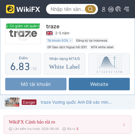
1
3
2
4
traze
3
5
0
Có giám sát quản lý
Có giám sát quản lý
2-5 năm
4
6
1
Tài khoản ECN
Đăng ký tại Indonesia
GP Giao dịch Ngoại hối (EP)
MT4 white label
5
7
2
Nguy cơ rủi ro cao
Điểm
Nhận dạng MT4/5
6
.
8
3
White Label
/10
7
9
4
Mở tài khoản
Website
8
5
9
6
traze Vương quốc Anh Đã xác minh: Không tìm thấy sự hiện diện thực tế
Danger
7
WikiFX Cảnh báo rủi ro
8
Lần kiểm tra trước 2026-08-06
Rủi ro
2