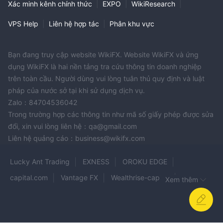
Xác minh kênh chính thức
|
EXPO
|
WikiResearch
|
VPS Help
|
Liên hệ hợp tác
|
Phân khu vực
Bạn đang truy cập website WikiFX. Website WikiFX và ứng
dụng WikiFX là hai nền tảng tra cứu thông tin doanh nghiệp
trên toàn cầu. Người dùng vui lòng tuân thủ quy định và luật
pháp của nước sở tại khi sử dụng dịch vụ.
Zalo：84704536042
Trong trường hợp các thông tin như mã số giấy phép được sửa
đổi, xin vui lòng liên hệ：qa@gmail.com
Liên hệ quảng cáo：business@wikifx.com
Lucky Ant Trading
EXNESS
OROKU EDGE
capital.com
Vantage FX
Wealthrise-capital
Xem thêm
PU Prime
ELEV8
MARKETVIEW FX
FXON
4XC
Binarycent
Nation FX
MRG Trader Network