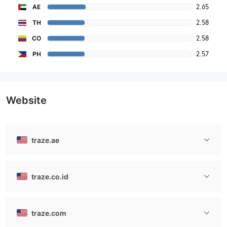
2.65
AE
2.58
TH
2.58
CO
2.57
PH
Website
traze.ae
traze.co.id
traze.com