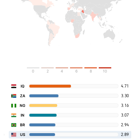
0
2
4
6
8
10
4.71
IQ
3.30
ZA
3.16
NG
3.07
IN
2.94
BR
2.89
US