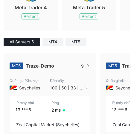
Meta Trader 4
Meta Trader 5
M
Perfect
Perfect
All Servers 6
MT4
MT5
Traze-Demo
Traz
MT5
MT5
9
Quốc gia/Khu vực
Đòn bẩy
Quốc gia/Khu vự
Seychelles
100 | 50 | 33 | 2
Seychell
5 | 10 | 1
IP máy chủ
Ping
IP máy chủ
13.***.6
13.***.6
2 ms
Zeal Capital Market (Seychelles) Lt
Zeal Capita
d
d