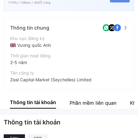
1*CPU / 1GRam / 40GỔ cứng
Thông tin chung
Khu vực đăng ký
Vương quốc Anh
Thời gian hoạt động
2-5 năm
Tên công ty
Zeal Capital Market (Seychelles) Limited
Viết tắt
traze
Thông tin tài khoản
Phần mềm liên quan
Khu
Nhân viên doanh nghiệp
--
Thông tin tài khoản