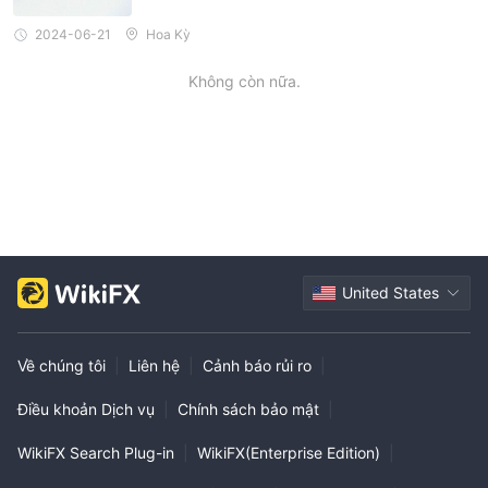
2024-06-21
Hoa Kỳ
Không còn nữa.
United States
Về chúng tôi
|
Liên hệ
|
Cảnh báo rủi ro
|
Điều khoản Dịch vụ
|
Chính sách bảo mật
|
WikiFX Search Plug-in
|
WikiFX(Enterprise Edition)
|