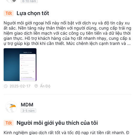
6-10 năm
Lựa chọn tốt
Tốt
Người môi giới ngoại hối này nổi bật với dịch vụ và độ tin cậy xu
ất sắc. Nền tảng này thân thiện với người dùng, cung cấp trải ng
hiệm giao dịch liền mạch với các công cụ tiên tiến và dữ liệu thời
gian thực. Hỗ trợ khách hàng của họ rất nhanh nhạy, cung cấp s
ự trợ giúp kịp thời khi cần thiết. Mức chênh lệch cạnh tranh và c
hi phí giao dịch thấp làm cho nó trở thành lựa chọn hấp dẫn cho
cả nhà giao dịch mới và có kinh nghiệm. Môi giới cũng cung cấp
một loạt tài nguyên giáo dục đa dạng, giúp người dùng nâng ca
o kỹ năng giao dịch của họ. Tổng thể, đây là một nhà môi giới đá
ng tin cậy và hiệu quả, ưu tiên sự hài lòng và thành công của kh
ách hàng trên thị trường ngoại hối. Rất đáng giới thiệu!
2025-02-17
Ấn Độ
MDM
3-5 năm
Người môi giới yêu thích của tôi
Tốt
Kinh nghiệm giao dịch rất tốt và tốc độ nạp rút tiền rất nhanh. Đ