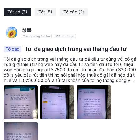
Tất cả
(7)
Tốt
(5)
Tố cáo
(2)
성불
Trong vòng 1 năm
Đã xác thực
Tôi đã giao dịch trong vài tháng đầu tư
Tố cáo
Tôi đã giao dịch trong vài tháng đầu tư đã đầu tư cùng với cô gá
i đã giới thiệu trang web này đã đầu tư số tiền đầu tư tôi 6 triệu
won Hàn cô gái ngoại tệ 7500 đã có lợi nhuận đã thành 320.000
đô la yêu cầu rút tiền thì họ nói phải nộp thuế cô gái đã nộp đủ t
huế và rút 250.000 đô la từ tài khoản của tôi họ thông đồng với
công ty rút tiền phần còn lại tôi yêu cầu trả lại thì họ nói phải đặt
cọc 10.000 đô la từ chối rút tiền và đang đóng băng tài khoản