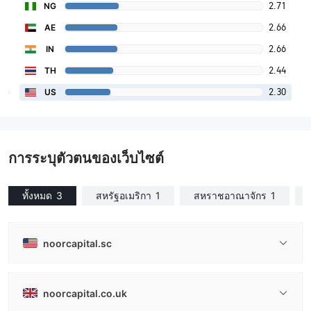
2.71
NG
2.66
AE
2.66
IN
2.44
TH
2.30
US
การระบุตัวตนของเว็บไซต์
ทั้งหมด
3
สหรัฐอเมริกา
1
สหราชอาณาจักร
1
noorcapital.sc
noorcapital.co.uk