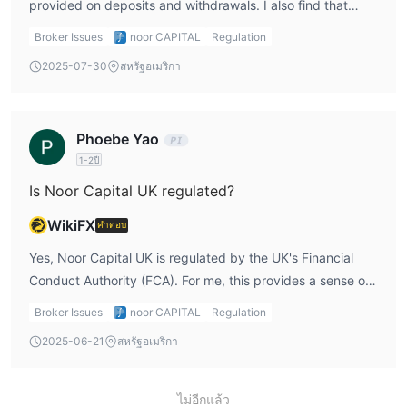
provided on deposits and withdrawals. I also find that
Noor Capital UK mainly targets professional and
Broker Issues
noor CAPITAL
Regulation
institutional clients, so it may not be the best fit for
2025-07-30
สหรัฐอเมริกา
beginner traders. Also, the customer support is not
available 24/7, which could be a concern for someone like
me who trades at all hours.
Phoebe Yao
1-2ปี
Is Noor Capital UK regulated?
WikiFX
คำตอบ
Yes, Noor Capital UK is regulated by the UK's Financial
Conduct Authority (FCA). For me, this provides a sense of
security, as FCA-regulated brokers must adhere to strict
Broker Issues
noor CAPITAL
Regulation
financial regulations. This ensures my funds are protected
2025-06-21
สหรัฐอเมริกา
and that the broker operates transparently.
ไม่อีกแล้ว