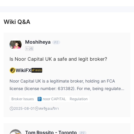
ไม่มีค่าคอมมิชั่น การกระจายที่เปลี่ยนไปตามเวลา 0.00019
(EURUSD), รองรับแพลตฟอร์ม MT5, เหมาะสำหรับนักซื้อขาย
ที่ทำการซื้อขายบ่อย
Wiki Q&A
บัญชีการซื้อขาย
Noor Capital UK จำกัด มีบัญชีระดับสีลเวอร์, โกลด์, และ แพลตินัม
คุณสมบัติหลักของบัญชี
Moshiheya
ค่าธรรมเนียม Noor Capital UK
1-2ปี
Is Noor Capital UK a safe and legit broker?
บัญชีมาตรฐานไม่คิดค่าคอมมิชั่น; บัญชีการซื้อขายเรียกเก็บ $5-$7
ต่อ $100,000 ที่ซื้อขายโดยพิจารณาจากปริมาณการซื้อขาย ในเรื่อง
WikiFX
คำตอบ
การกระจาย, คู่เงินหลักของ Forex มีการกระจายต่ำสุดที่ 0.00019 พิป
Noor Capital UK is a legitimate broker, holding an FCA
(เช่น EURUSD)
license (license number: 631382). For me, being regulated
เลเวอเรจ
by the FCA is a strong indicator that the broker complies
Broker Issues
noor CAPITAL
Regulation
Noor Capital UK ให้เลเวอเรจสูงสุดถึง 1:100
with high standards. However, I always recommend
2025-08-01
สหรัฐอเมริกา
double-checking their terms and conditions, as well as
แพลตฟอร์มการซื้อขาย
reading some Noor Capital UK reviews, to see how others
Noor Capital UK ให้บริการแพลตฟอร์มการซื้อขายหลัก MT5 ซึ่ง
have experienced their services.
รองรับความเข้ากันได้กับหลายอุปกรณ์ รวมถึงเดสก์ท็อป มือถือ
Tom Rossito - Toronto