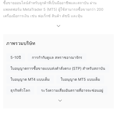
ซื้อขายออนไลน์สำหรับลูกค้าที่เป็นมืออาชีพและสถาบัน ผ่าน
แพลตฟอร์ม MetaTrader 5 (MT5) ผู้ใช้สามารถซื้อขายกว่า 200
เครื่องมือการเงิน เช่น ฟอเร็กซ์ สินค้า ดัชนี และหุ้น
ข้อดีและข้อเสีย
Noor Capital UK เป็นถูกต้องหรือไม่?
Noor Capital UK เป็นกิจการที่ถูกต้องและเชื่อถือได้ บริษัทมีใบอนุญาต
เต็มรูปแบบจาก FCA (หมายเลขใบอนุญาต: 631382) ปฏิบัติตาม
ภาพรวมบริษัท
ระเบียบข้อบังคับ MiFID II อย่างเคร่งครัด และแยกเงินของลูกค้าจาก
สินทรัพย์ของบริษัท ตรงตามมาตรฐานการกำกับดูแลการเงินของ
5-10ปี
การกำกับดูแล สหราชอาณาจักร
สหภาพยุโรป
ใบอนุญาตการซื้อขายแบบส่งคำสั่งตรง (STP) สำหรับสถาบัน
ฉันสามารถซื้อขายอะไรบน Noor Capital UK?
Noor Capital UK ให้บริการกว่า 200 เครื่องมือการซื้อขาย ซึ่งรวมถึง
ใบอนุญาต MT4 แบบเต็ม
ใบอนุญาต MT5 แบบเต็ม
Forex, Indices, Commodities, Equities, ETFs, Futures, และ Cash
ธุรกิจทั่วโลก
ระวังความเสี่ยงอันตรายที่อาจจะซ่อนอยู่
equities
ประเภทบัญชี
บัญชีมาตรฐาน