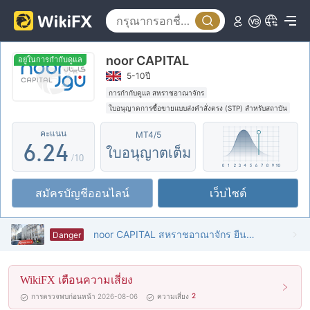
1
2
0
noor CAPITAL
3
1
อยู่ในการกำกับดูแล
5-10ปี
4
0
2
การกำกับดูแล สหราชอาณาจักร
ใบอนุญาตการซื้อขายแบบส่งคำสั่งตรง (STP) สำหรับสถาบัน
5
1
3
ใบอนุญาต MT4 แบบเต็ม
ธุรกิจทั่วโลก
คะแนน
MT4/5
ระวังความเสี่ยงอันตรายที่อาจจะซ่อนอยู่
6
.
2
4
ใบอนุญาตเต็ม
/10
7
3
5
สมัครบัญชีออนไลน์
เว็บไซต์
8
4
6
9
5
7
noor CAPITAL สหราชอาณาจักร ยืนยันแล้ว: ไม่พบการมีอยู่ทางกายภาพ
Danger
6
8
WikiFX เตือนความเสี่ยง
7
9
2
การตรวจพบก่อนหน้า 2026-08-06
ความเสี่ยง