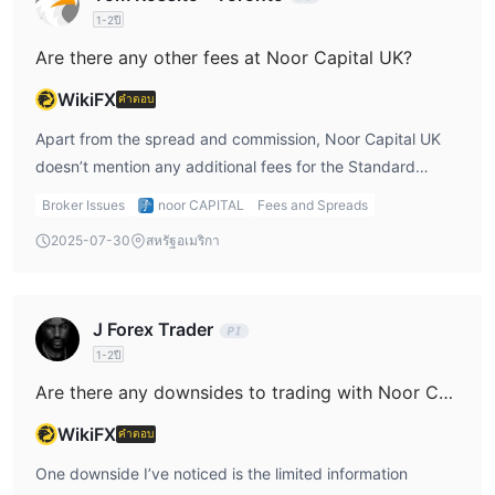
iOS/Android และเวอร์ชันเว็บ (WebTrader)
1-2ปี
Are there any other fees at Noor Capital UK?
ฝากเงินและถอนเงิน
ฝากเงิน
WikiFX
คำตอบ
บัตรเครดิต/เดบิต: เงินมาถึงภายใน 24-48 ชั่วโมงโดยไม่มีค่า
Apart from the spread and commission, Noor Capital UK
ธรรมเนียมจาก Noor Capital (ธนาคารออกบัตรอาจเรียกเก็บค่า
doesn’t mention any additional fees for the Standard
ธรรมเนียม)
Account. However, for other account types, I would
โอนเงินผ่านธนาคาร: เงินมาถึงใน 1-5 วันทำการ ขึ้นอยู่กับค่า
Broker Issues
noor CAPITAL
Fees and Spreads
recommend verifying with their customer service about
ธรรมเนียมธนาคารผู้รับ
2025-07-30
สหรัฐอเมริกา
any hidden fees that might apply to my specific account
ถอนเงิน
type.
กรอกแบบฟอร์มและส่งไปที่ treasury@noorcapital.co.uk คำขอที่ส่ง
ก่อนเวลา 11:00 น. (เวลาสหราชอาณาจักร) ในวันทำการจะดำเนิน
J Forex Trader
การในระยะเวลา 2 วันทำการ
1-2ปี
Are there any downsides to trading with Noor Capital UK?
WikiFX
คำตอบ
One downside I’ve noticed is the limited information