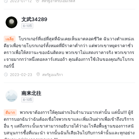
2023-07-12
สหรัฐอาหรับเอมิเรตส์
文武34289
6-10ปี
โบรกเกอร์ที่แย่ที่สุดที่ฉันเคยเห็นมาตลอดชีวิต ฉันวางตำแหน่งเ
เฉลี่ย
ดียวเพื่อขายโบรกเกอร์ทั้งหมดที่มีราคาต่ำกว่า แต่พวกเขาหยุดราคาชั่ว
คราวเพื่อให้สถานะของฉันติดลบ พวกเขาไม่แสดงราคาจริง พวกเขากร
ะจายมากกว่าหนึ่งดอลลาร์เสมอถ้า คุณต้องการใช้เงินของคุณกับโบรกเ
กอร์นี้
2023-02-23
สหรัฐอเมริกา
南来北往
6-10ปี
พวกเขาต้องการให้คุณฝากเงินจำนวนมากเท่านั้น แค่นั้น!!! ผู้จั
ดีมาก
ดการบอกฉันว่าฉันต้องเชื่อใจพวกเขาและเพิ่มเงินฝากเพื่อเข้าถึงบริการ
อื่น ๆ แต่ถึงกระนั้นเขาสามารถอธิบายได้ว่าอะไรคือพื้นฐานของการสนั
บสนุนการซื้อที่แนะนำ จากนั้นฉันก็เสียเงินไปกับการค้านั้นและทุกอย่าง