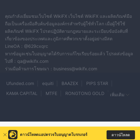
คุณกำลังเยี่ยมชมเว็บไซต์ WikiFX เว็บไซต์ WikiFX และผลิตภัณฑ์มือ
ถือเป็นเครื่องมือสืบค้นข้อมูลองค์กรสำหรับผู้ใช้ทั่วโลก เมื่อผู้ใช้ใช้
ผลิตภัณฑ์ WikiFX โปรดปฏิบัติตามกฎหมายและระเบียบข้อบังคับที่
เกี่ยวข้องของประเทศและภูมิภาคที่พวกเขาตั้งอยู่อย่างมีสต
LineOA：@629cxqrc
หากข้อมูลเช่นใบอนุญาตได้รับการแก้ไขเรียบร้อยแล้ว โปรดส่งข้อมูล
ไปที่：qa@wikifx.com
ร่วมมือด้านการโฆษณา：business@wikifx.com
Ufunded.com
equiti
BAAZEX
PIPS STAR
KAMA CAPITAL
MTFE
RONGTONG GOLD
เพิ่มเติม
Panthera Trade
Fake ORBEX
Rudra
KCB
Baringa
Merrill Broker
Primapro
Tradingview
ICE FX
GoldStone
Cloud Peak
Ultima
BTFX
ดาวน์โหลดแอปตรวจใบอนุญาตโบรกเกอร์
ดาวน์โหลด