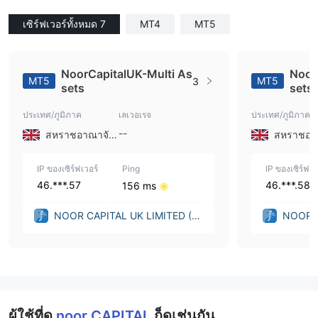
เซิร์ฟเวอร์ทั้งหมด 7
MT4
MT5
NoorCapitalUK-Multi As
Noor
MT5
MT5
3
sets
sets
ประเทศ/ภูมิภาค
เลเวอเรจ
ประเทศ/ภูมิภาค
--
สหราชอาณาจักร
IP ของเซิร์ฟเวอร์
Ping
IP ของเซิร์ฟเว
46.***.57
46.***.58
156 ms
NOOR CAPITAL UK LIMITED (U
NOOR C
nited Kingdom)
nited K
ผู้ใช้ที่ดู
noor CAPITAL
ก็ดูเช่นกัน..