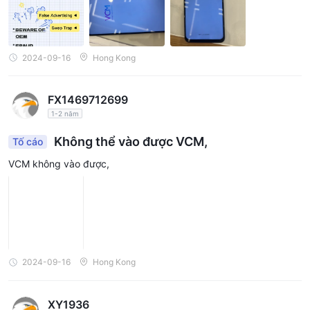
2024-09-16
Hong Kong
FX1469712699
1-2 năm
Không thể vào được VCM,
Tố cáo
VCM không vào được,
2024-09-16
Hong Kong
XY1936