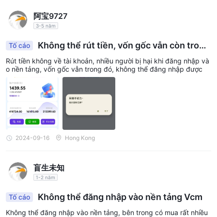
阿宝9727
3-5 năm
Không thể rút tiền, vốn gốc vẫn còn trong
Tố cáo
đó, nhiều người trên nền tảng bị thiệt hại, yêu cầ
Rút tiền không về tài khoản, nhiều người bị hại khi đăng nhập và
u bồi thường
o nền tảng, vốn gốc vẫn trong đó, không thể đăng nhập được
2024-09-16
Hong Kong
盲生未知
1-2 năm
Không thể đăng nhập vào nền tảng Vcm
Tố cáo
Không thể đăng nhập vào nền tảng, bên trong có mua rất nhiều