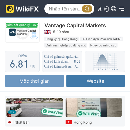
1
3
2
4
Vantage Capital Markets
3
5
 giám sát quản lý
Có giám sát quản lý
5-10 năm
4
6
Đăng ký tại Hong Kong
GP Giao dịch Phái sinh (AGN)
Lĩnh vực nghiệp vụ đáng ngờ
Nguy cơ rủi ro cao
5
7
0
Điểm
Chỉ số giám sát quản lý
4.74
6
.
8
1
Chỉ số kinh doanh
8.06
/10
Chỉ số kiểm soát rủi ro
7.71
7
9
2
Mốc thời gian
Website
8
3
9
4
5
2
6
Nhật Bản
Hong Kong