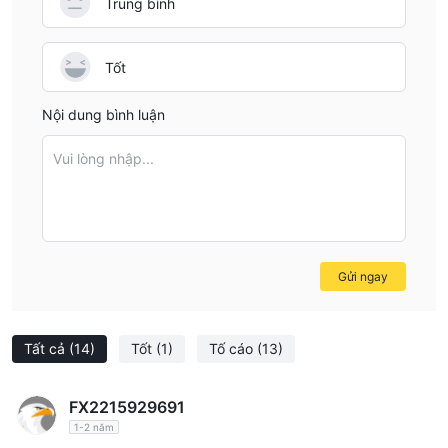
Trung bình
Tốt
Nội dung bình luận
Vui lòng nhập...
Gửi ngay
Tất cả
(14)
Tốt
(1)
Tố cáo
(13)
FX2215929691
1-2 năm