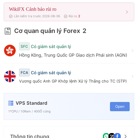
7
WikiFX Cảnh báo rủi ro
8
Lần kiểm tra trước 2026-08-06
Rủi ro
2
9
Cơ quan quản lý Forex
2
Có giám sát quản lý
SFC
Hồng Kông, Trung Quốc GP Giao dịch Phái sinh (AGN)
Có giám sát quản lý
FCA
Vương quốc Anh GP Khớp lệnh Xử lý Thẳng cho TC (STP)
VPS Standard
Open
1*CPU / 1GRam / 40GỔ cứng
Thông tin chung