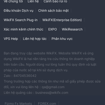
Về chúng tôi
|
Liên hệ
|
Cảnh báo rủi ro
|
Điều khoản Dịch vụ
|
Chính sách bảo mật
|
WikiFX Search Plug-in
|
WikiFX(Enterprise Edition)
|
Xác minh kênh chính thức
|
EXPO
|
WikiResearch
|
VPS Help
|
Liên hệ hợp tác
|
Phân khu vực
Bạn đang truy cập website WikiFX. Website WikiFX và ứng
dụng WikiFX là hai nền tảng tra cứu thông tin doanh nghiệp
trên toàn cầu. Người dùng vui lòng tuân thủ quy định và luật
pháp của nước sở tại khi sử dụng dịch vụ.
Zalo：84704536042
Trong trường hợp các thông tin như mã số giấy phép được sửa
đổi, xin vui lòng liên hệ：qa@gmail.com
Liên hệ quảng cáo：business@wikifx.com
Fizmo Fx Markets
FOREX.com