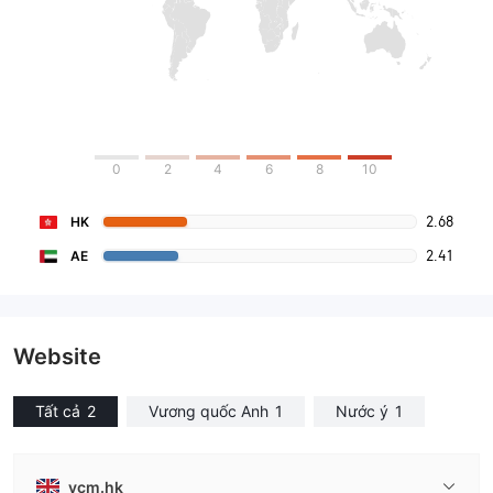
0
2
4
6
8
10
2.68
HK
2.41
AE
Website
Tất cả
2
Vương quốc Anh
1
Nước ý
1
vcm.hk