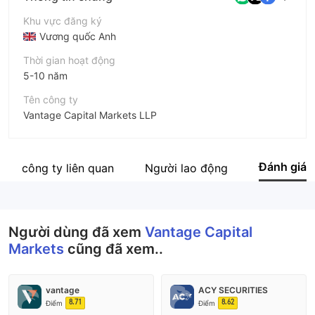
Khu vực đăng ký
Vương quốc Anh
Thời gian hoạt động
5-10 năm
Tên công ty
Vantage Capital Markets LLP
Viết tắt
Vantage Capital Markets
Đánh giá
Các công ty liên quan
Người lao động
Nhân viên doanh nghiệp
--
Người dùng đã xem
Vantage Capital
Markets
cũng đã xem..
vantage
ACY SECURITIES
8.71
8.62
Điểm
Điểm