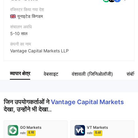
रजिस्टर किया गया देश
यूनाइटेड किंगडम
संचालन अवधि
5-10 साल
कंपनी का नाम
Vantage Capital Markets LLP
संक्षिप्त नाम
Vantage Capital Markets
व्यापार क्षेत्र
वेबसाइट
वंशावली (जिनिओलॉजी)
संबंधि
कंपनी का कर्मचारी
--
जिन उपयोगकर्ताओं ने
Vantage Capital Markets
देखा, उन्होंने भी देखा..
GO Markets
VT Markets
8.98
8.68
स्कोर
स्कोर