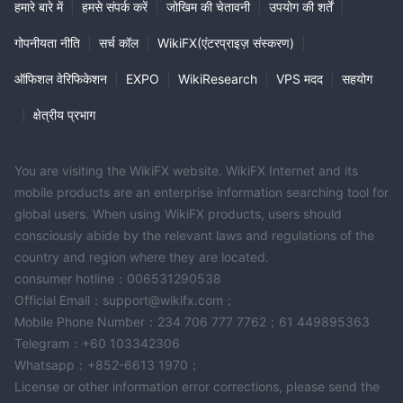
हमारे बारे में
|
हमसे संपर्क करें
|
जोखिम की चेतावनी
|
उपयोग की शर्तें
|
गोपनीयता नीति
|
सर्च कॉल
|
WikiFX(एंटरप्राइज़ संस्करण)
|
ऑफिशल वेरिफिकेशन
|
EXPO
|
WikiResearch
|
VPS मदद
|
सहयोग
|
क्षेत्रीय प्रभाग
You are visiting the WikiFX website. WikiFX Internet and its
mobile products are an enterprise information searching tool for
global users. When using WikiFX products, users should
consciously abide by the relevant laws and regulations of the
country and region where they are located.
consumer hotline：006531290538
Official Email：support@wikifx.com；
Mobile Phone Number：234 706 777 7762；61 449895363
Telegram：+60 103342306
Whatsapp：+852-6613 1970；
License or other information error corrections, please send the