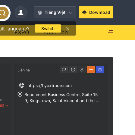
Tiếng Việt
Download
ult language?
Switch
i
EXPO
Phân tích
Liên hệ
https://flyoxtrade.com
Beachmont Business Centre, Suite 15
 ro
9, Kingstown, Saint Vincent and the G
.63
renadines