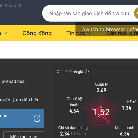
n Môi Giới
Switch to browser defa
o
Cộng đồng
Tin tức
Sàn môi giớ
Chỉ số đánh giá
à Grenadines
|
Quản lý
2.69
Chỉ số kỹ
quản lý có dấu hiệu
KS rủi
thuật
1.34
/
1
1.52
4.54
vụ đáng ngờ
e.com
o
Chỉ số danh tiếng
Kinh doanh
2.34
6.34
/
1.64
Mốc thời gian