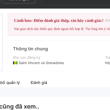
Cảnh báo: Điểm đánh giá thấp, xin hãy cảnh giác!
202
Sàn giao dịch này thiếu quy định ngoại hối hợp lệ. Vui lòng lưu ý rủ
Thông tin chung
Khu vực đăng ký
Tr
Saint Vincent và Grenadines
ht
Thời gian hoạt động
Địa
2-5 năm
bố quản lý
Đánh giá
Tên công ty
Fa
Oxtrade
ht
cũng đã xem..