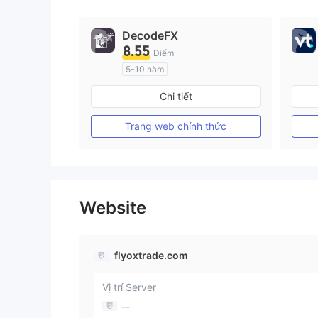
DecodeFX
8.55
Điểm
5-10 năm
Đăng ký tại Nước Úc
Chi tiết
GP Tạo lập Thị trường Ngoại hối (MM)
MT4 Chính thức
Trang web chính thức
Website
flyoxtrade.com
Vị trí Server
--