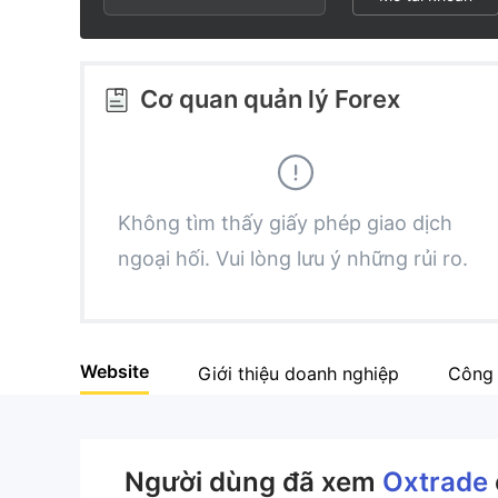
2
6
3
3
7
4
Cơ quan quản lý Forex
4
8
5
5
9
6
Không tìm thấy giấy phép giao dịch
ngoại hối. Vui lòng lưu ý những rủi ro.
6
7
7
8
Website
Giới thiệu doanh nghiệp
Công 
8
9
9
Người dùng đã xem
Oxtrade