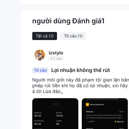
người dùng Đánh giá
1
Tất cả
(1)
Tố cáo
(1)
izstylo
3-5 năm
Lợi nhuận không thể rút
Tố cáo
Người môi giới này đã phạm tội gian lận b
phép rút tiền khi họ đã có lợi nhuận, xin hã
ả lời Lừa đảo,,