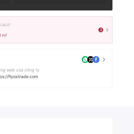
6-08-07
2
i ro!
ang web của công ty
tps://flyoxtrade.com
 chỉ công ty
Beachmont Business Centre, Suite 159, Kingstown, Saint Vincent and the Grenadines
cebook
tps://www.facebook.com/oxtrade.oxtrade