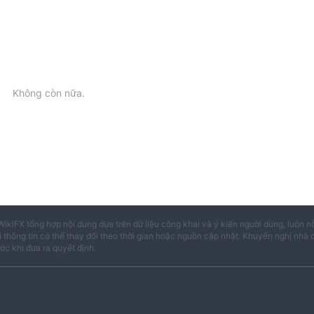
Không còn nữa.
WikiFX tổng hợp nội dung dựa trên dữ liệu công khai và ý kiến người dùng, luôn n
i thông tin có thể thay đổi theo thời gian hoặc nguồn cập nhật. Khuyến nghị nhà 
ước khi đưa ra quyết định.