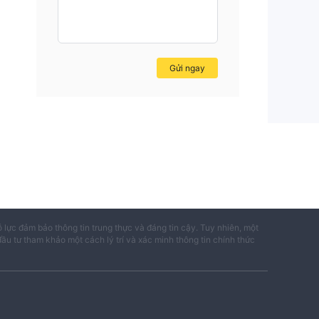
Gửi ngay
ỗ lực đảm bảo thông tin trung thực và đáng tin cậy. Tuy nhiên, một
đầu tư tham khảo một cách lý trí và xác minh thông tin chính thức