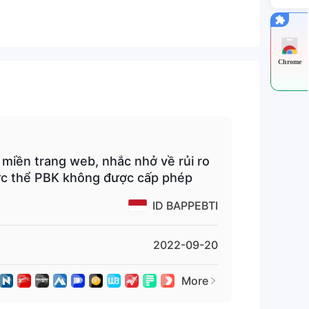
Chrome
ảm
miền trang web, nhắc nhở về rủi ro
hực thể PBK không được cấp phép
ID BAPPEBTI
2022-09-20
More