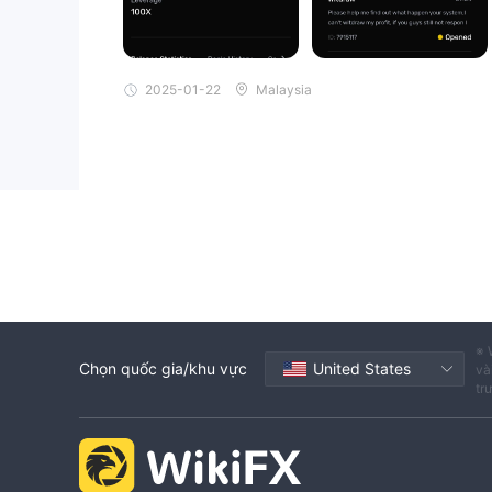
2025-01-22
Malaysia
※ 
Chọn quốc gia/khu vực
United States
và
tr