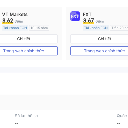
VT Markets
FXT
8.62
8.67
Điểm
Điểm
Tài khoản ECN
10-15 năm
Tài khoản ECN
Trên 20 n
Đăng ký tại Nước Úc
Đăng ký tại Nước Úc
Chi tiết
Chi tiết
GP Tạo lập Thị trường Ngoại hối (MM)
MT4 Chính thức
MT4 Chính thức
Trang web chính thức
Trang web chính thức
Số lưu hồ sơ
Quốc 
--
--