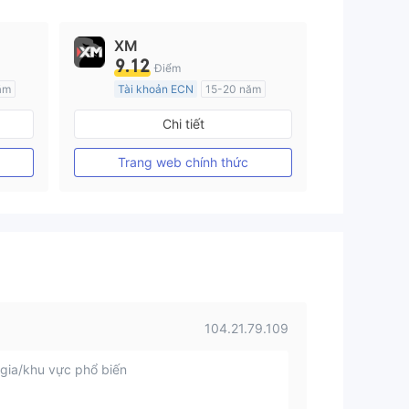
XM
9.12
Điểm
ăm
Tài khoản ECN
15-20 năm
Đăng ký tại Nước Úc
Chi tiết
GP Tạo lập Thị trường Ngoại hối (MM)
GP Tạo lập Thị trường Ngoại hối (MM)
MT4 Chính thức
Trang web chính thức
104.21.79.109
gia/khu vực phổ biến