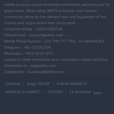
mobile products are an enterprise information searching tool for
global users. When using WikiFX products, users should
consciously abide by the relevant laws and regulations of the
country and region where they are located.
consumer hotline：006531290538
Official Email：support@wikifx.com；
Mobile Phone Number：234 706 777 7762；61 449895363
Telegram：+60 103342306
Whatsapp：+852-6613 1970；
License or other information error corrections, please send the
information to：qa@wikifx.com
Cooperation：business@wikifx.com
LiteForex
Bulge GROUP
AURUM MARKETS
UNIWEALTH MARKET
VTINDEX
FX SmartBull
Mais
NPB MARKETS
HYDRA TRADE
World Traders
TruTrade
GTSEnergyMarkets
EC Investment Bank