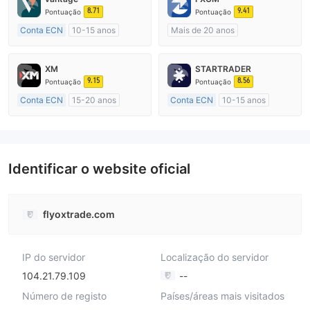
8.71
9.41
Pontuação
Pontuação
Conta ECN
10-15 anos
Mais de 20 anos
Austrália Regulamento
Austrália Regulamento
Market Marketing (MM)
Market Marketing (MM)
XM
STARTRADER
Etiqueta principal MT4
Etiqueta principal MT4
9.15
8.56
Pontuação
Pontuação
Conta ECN
15-20 anos
Conta ECN
10-15 anos
Austrália Regulamento
Austrália Regulamento
Market Marketing (MM)
Market Marketing (MM)
Etiqueta principal MT4
Etiqueta principal MT4
Identificar o website oficial
flyoxtrade.com
IP do servidor
Localização do servidor
104.21.79.109
--
Número de registo
Países/áreas mais visitados