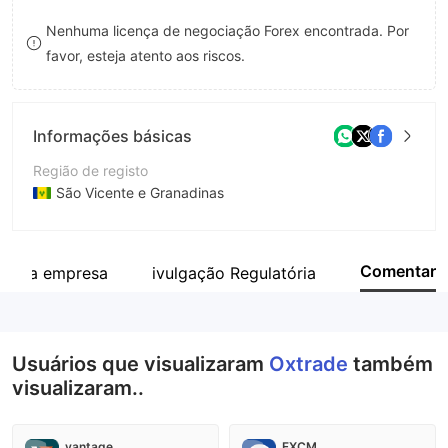
8
9
Nenhuma licença de negociação Forex encontrada. Por
favor, esteja atento aos riscos.
9
Informações básicas
Região de registo
São Vicente e Granadinas
Anos de operação
2-5 anos
Comentar
o da empresa
ivulgação Regulatória
Empresa
Oxtrade
Usuários que visualizaram
Oxtrade
também
visualizaram..
vantage
FXCM