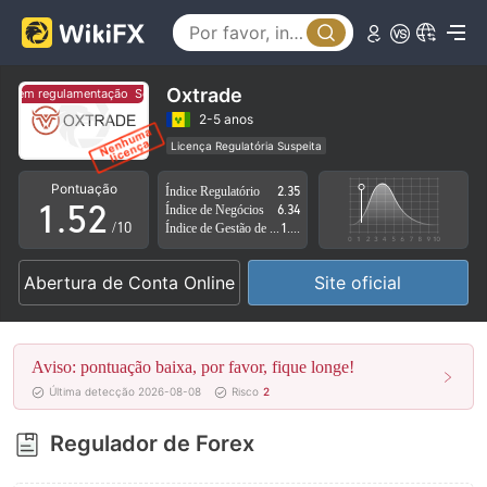
0
1
2
Oxtrade
Sem regulamentação
Sem regulamentação
3
0
2-5 anos
Licença Regulatória Suspeita
0
4
1
Região de negócios suspeita
Risco potencial alto
Pontuação
Índice Regulatório
2.35
1
.
5
2
Índice de Negócios
6.34
/10
Índice de Gestão de Risco
1.34
2
6
3
Abertura de Conta Online
Site oficial
3
7
4
4
8
5
Aviso: pontuação baixa, por favor, fique longe!
5
9
6
Última detecção 2026-08-08
Risco
2
6
7
Regulador de Forex
7
8