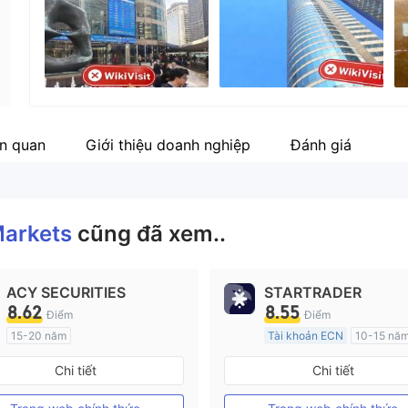
Nhân viên doanh nghiệp
Fa
--
ht
ên quan
Giới thiệu doanh nghiệp
Đánh giá
Markets
cũng đã xem..
ACY SECURITIES
STARTRADER
8.62
8.55
Điểm
Điểm
15-20 năm
Tài khoản ECN
10-15 nă
Đăng ký tại Nước Úc
Đăng ký tại Nước Úc
Chi tiết
Chi tiết
GP Tạo lập Thị trường Ngoại hối (MM)
MT4 Chính thức
MT4 Chính thức