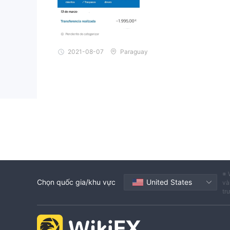
Người dùng cho biết anh ta được yêu cầu gửi một kh
thể rút tiền. Bạn có thể truy cập:
https://www.wiki
Kết luận
Giao dịch với Capital Markets mang lại rủi ro vì h
2021-08-07
Paraguay
gi
toàn cho khoản đầu tư của bạn, hãy thận trọng
bạch
. Khi chọn một nền tảng giao dịch, ưu tiên 
tăng cường an ninh.
※ 
Chọn quốc gia/khu vực
United States
và
tr