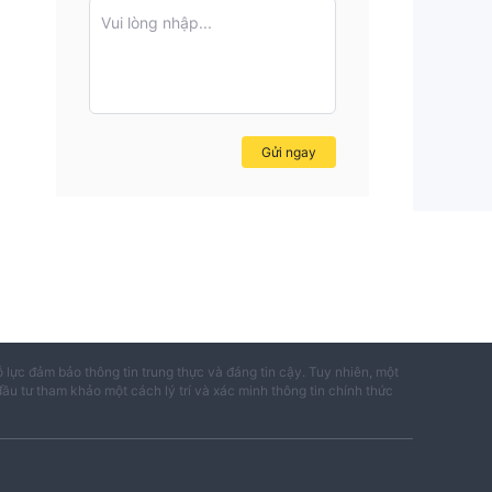
ng
Vui lòng nhập...
 an
inh
Gửi ngay
ỗ lực đảm bảo thông tin trung thực và đáng tin cậy. Tuy nhiên, một
đầu tư tham khảo một cách lý trí và xác minh thông tin chính thức