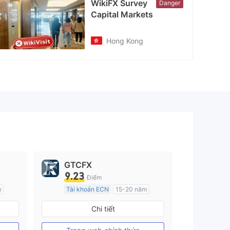
WikiFX Survey
Danger
cebook
Capital Markets
tps://www.facebook.com/CapitalMarkets.ecn
Hong Kong
GTCFX
9.23
Điểm
m
Tài khoản ECN
15-20 năm
Đăng ký tại Vương quốc Anh
Chi tiết
GP Tạo lập Thị trường Ngoại hối (MM)
GP Tạo lập Thị trường Ngoại hối (MM)
MT4 Chính thức