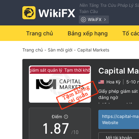
1
0
Nền Tảng Tra Cứu Pháp Lý Sà
Toàn Cầu
2
1
WikiFX
3
2
Trang chủ
Bảng xếp hạng
Tố cá
Trang chủ
-
Sàn môi giới
-
Capital Markets
4
3
5
4
Capital Ma
ời không có giám sát quản lý
Tạm thời không có giám sát quản lý
Hoa Kỳ
|
5-10 
6
5
Giấy phép giám sát 
đáng ngờ
0
7
6
Lĩnh vực nghiệp 
|
Nguy cơ rủi ro ca
|
https://capital-m
Điểm
1
.
8
7
Website
/10
Mở tài khoản