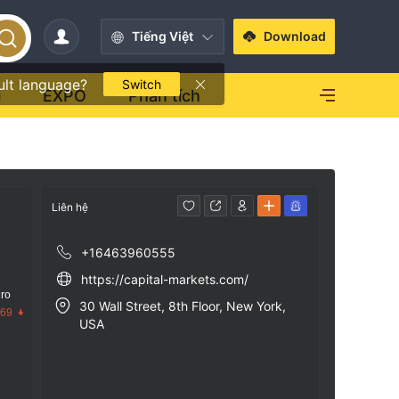
Tiếng Việt
Download
ult language?
Switch
i
EXPO
Phân tích
Liên hệ
+16463960555
https://capital-markets.com/
 ro
30 Wall Street, 8th Floor, New York,
.69
USA