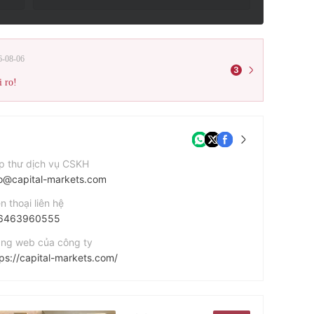
6-08-06
3
i ro!
p thư dịch vụ CSKH
fo@capital-markets.com
n thoại liên hệ
6463960555
ang web của công ty
tps://capital-markets.com/
 chỉ công ty
Wall Street, 8th Floor, New York, USA