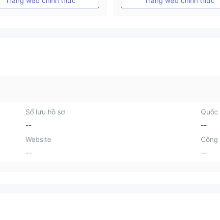
Trang web chính thức
Trang web chính thức
Số lưu hồ sơ
Quốc 
--
--
Website
Công 
--
--