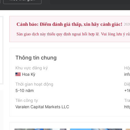
Cảnh báo: Điểm đánh giá thấp, xin hãy cảnh giác!
202
Sàn giao dịch này thiếu quy định ngoại hối hợp lệ. Vui lòng lưu ý rủ
Thông tin chung
Khu vực đăng ký
Hộ
Hoa Kỳ
in
Thời gian hoạt động
Điệ
5-10 năm
+1
Tên công ty
Tr
Varalen Capital Markets LLC
ht
Viết tắt
Địa
Capital Markets
30 