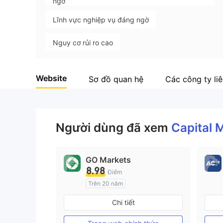
ngờ
Lĩnh vực nghiệp vụ đáng ngờ
Nguy cơ rủi ro cao
Website
Sơ đồ quan hệ
Các công ty li
Người dùng đã xem
Capital 
GO Markets
8.98
Điểm
Trên 20 năm
Đăng ký tại Nước Úc
Chi tiết
GP Tạo lập Thị trường Ngoại hối (MM)
cTrader