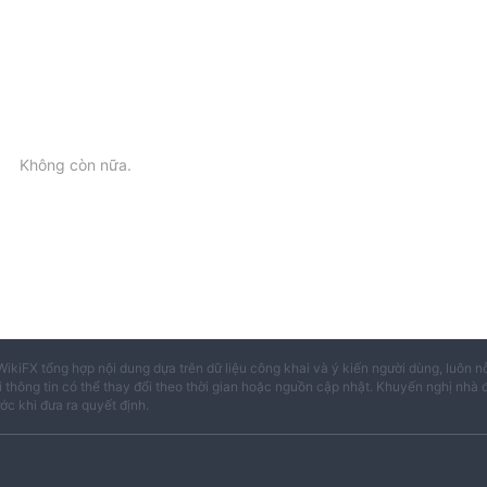
oản tiền gửi là 1995 đô la. Tuy nhiên, chỉ sau hai ngày, anh ta khô
fx.com/en/comments/detail/202108071922256100.html
ọ hoạt động mà không có bất kỳ quy định chính thức nào. Để đảm bảo
ao dịch với các nhà môi giới được quy định có hoạt động m
Không còn nữa.
những nền tảng được giám sát bởi các cơ quan quản lý chính thức để
WikiFX tổng hợp nội dung dựa trên dữ liệu công khai và ý kiến người dùng, luôn n
i thông tin có thể thay đổi theo thời gian hoặc nguồn cập nhật. Khuyến nghị nhà 
ước khi đưa ra quyết định.