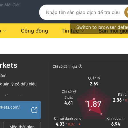
n Môi Giới
Switch to browser defa
o
Cộng đồng
Tin tức
Sàn môi giớ
rkets
Chỉ số đánh giá
năm
Quản lý
2.69
quản lý có dấu hiệu
Chỉ số kỹ
KS rủi
vụ đáng ngờ
thuật
2.36
/
0
1.87
4.61
o
arkets.com/
Chỉ số danh tiếng
Kinh doanh
4.03
6.94
/
0.07
Mốc thời gian