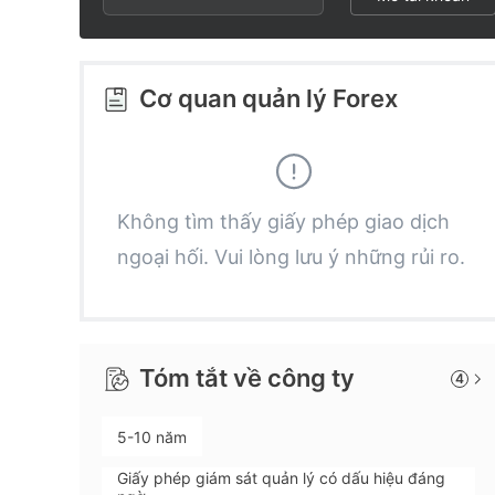
2
9
8
3
9
Cơ quan quản lý Forex
4
5
Không tìm thấy giấy phép giao dịch
ngoại hối. Vui lòng lưu ý những rủi ro.
6
7
Tóm tắt về công ty
4
8
5-10 năm
9
Giấy phép giám sát quản lý có dấu hiệu đáng