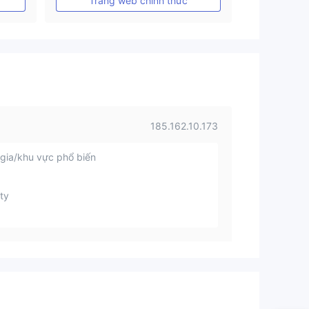
Trang web chính thức
185.162.10.173
gia/khu vực phổ biến
ty