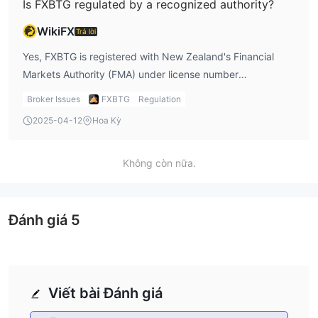
Is FXBTG regulated by a recognized authority?
WikiFX
Trả lời
Yes, FXBTG is registered with New Zealand's Financial
Markets Authority (FMA) under license number
9429030613140. However, its regulatory status is marked
Broker Issues
FXBTG
Regulation
as Exceeded, meaning it is no longer fully under the same
2025-04-12
Hoa Kỳ
oversight as before. While I feel FXBTG is legitimate, I
remain cautious given the Exceeded status, especially
when it comes to risk management.
Không còn nữa.
Đánh giá
5
Viết bài Đánh giá