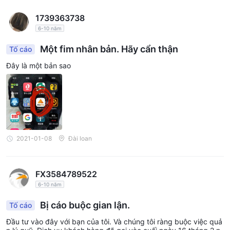
1739363738
6-10 năm
Một fim nhân bản. Hãy cẩn thận
Tố cáo
Đây là một bản sao
2021-01-08
Đài loan
FX3584789522
6-10 năm
Bị cáo buộc gian lận.
Tố cáo
Đầu tư vào đây với bạn của tôi. Và chúng tôi ràng buộc việc quả