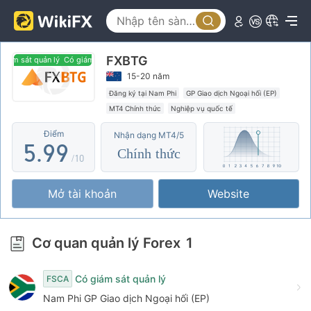
0
4
4
1
5
5
FXBTG
2
6
6
ám sát quản lý
Có giám sát quản lý
15-20 năm
3
7
7
Đăng ký tại Nam Phi
GP Giao dịch Ngoại hối (EP)
MT4 Chính thức
Nghiệp vụ quốc tế
4
8
8
Điểm
Nhận dạng MT4/5
5
.
9
9
Chính thức
/10
6
Mở tài khoản
Website
7
8
Cơ quan quản lý Forex
1
9
Có giám sát quản lý
FSCA
Nam Phi GP Giao dịch Ngoại hối (EP)