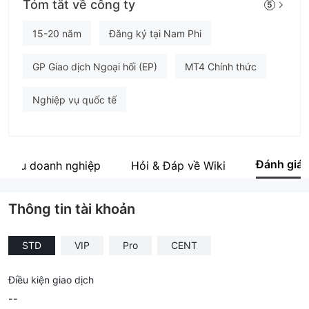
Tóm tắt về công ty
5
FXBTG
Nhân viên doanh nghiệp
15-20 năm
Đăng ký tại Nam Phi
--
GP Giao dịch Ngoại hối (EP)
MT4 Chính thức
Nghiệp vụ quốc tế
Đánh giá
 thiệu doanh nghiệp
Hỏi & Đáp về Wiki
Thông tin tài khoản
STD
VIP
Pro
CENT
Điều kiện giao dịch
--