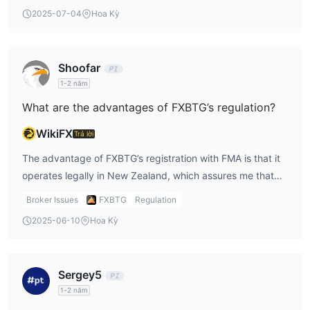
available, which might be a limitation for more
2025-07-04
Hoa Kỳ
experienced traders.
Shoofar
1-2 năm
What are the advantages of FXBTG’s regulation?
WikiFX
Trả lời
The advantage of FXBTG’s registration with FMA is that it
operates legally in New Zealand, which assures me that
it's a legitimate broker. However, the Exceeded regulatory
Broker Issues
FXBTG
Regulation
status is a downside, as it means less comprehensive
2025-06-10
Hoa Kỳ
oversight, and I remain vigilant about how FXBTG handles
my funds.
Sergey5
1-2 năm