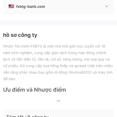
fxbtg-bank.com
hồ sơ công ty
Nhóm Tài chính FXBTG là một nhà môi giới trực tuyến với 18
năm kinh nghiệm, cung cấp giao dịch trong hợp đồng chênh
lệch về tiền điện tử, tiền tệ, chỉ số, năng lượng, kim loại quý và
cổ phiếu. Nó cung cấp hoa hồng thấp và spread chặt trên nhiều
nền tảng khác nhau bao gồm di động (Android/iOS) và máy tính
để bàn.
Ưu điểm và Nhược điểm
FXBTG Có Uy tín không?
FXBTG đã đăng ký với Cơ quan Thị trường Tài chính New
Zealand (FMA) dưới số giấy phép 9429030613140 như một nhà