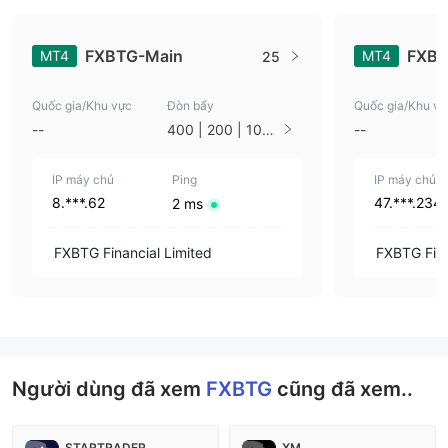
FXBTG-Main
FXB
MT4
MT4
25
Quốc gia/Khu vực
Đòn bẩy
Quốc gia/Khu vự
--
400 | 200 | 100
--
| 50
IP máy chủ
Ping
IP máy chủ
8.***.62
47.***.234
2 ms
FXBTG Financial Limited
FXBTG Fina
Người dùng đã xem
FXBTG
cũng đã xem..
STARTRADER
XM