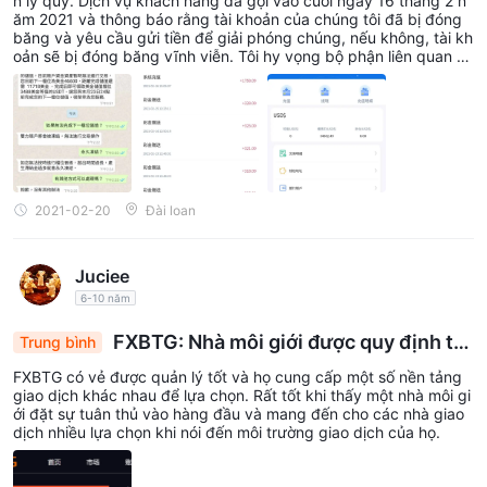
n lý quỹ. Dịch vụ khách hàng đã gọi vào cuối ngày 16 tháng 2 n
ăm 2021 và thông báo rằng tài khoản của chúng tôi đã bị đóng
băng và yêu cầu gửi tiền để giải phóng chúng, nếu không, tài kh
oản sẽ bị đóng băng vĩnh viễn. Tôi hy vọng bộ phận liên quan có
thể giúp chúng tôi giải quyết vấn đề và thu hồi số tiền khó kiếm
được cho chúng tôi.
2021-02-20
Đài loan
Juciee
6-10 năm
FXBTG: Nhà môi giới được quy định tốt
Trung bình
với nhiều nền tảng giao dịch cho các nhà giao dịc
FXBTG có vẻ được quản lý tốt và họ cung cấp một số nền tảng
h
giao dịch khác nhau để lựa chọn. Rất tốt khi thấy một nhà môi gi
ới đặt sự tuân thủ vào hàng đầu và mang đến cho các nhà giao
dịch nhiều lựa chọn khi nói đến môi trường giao dịch của họ.