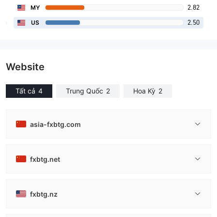
2.82
MY
2.50
US
Website
Tất cả
4
Trung Quốc
2
Hoa Kỳ
2
asia-fxbtg.com
fxbtg.net
fxbtg.nz