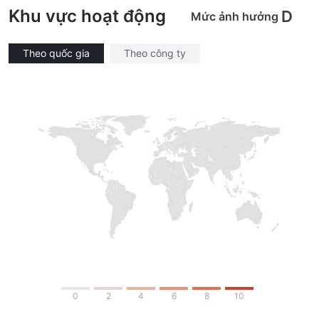
Khu vực hoạt động
D
Mức ảnh hưởng
Theo quốc gia
Theo công ty
0
2
4
6
8
10