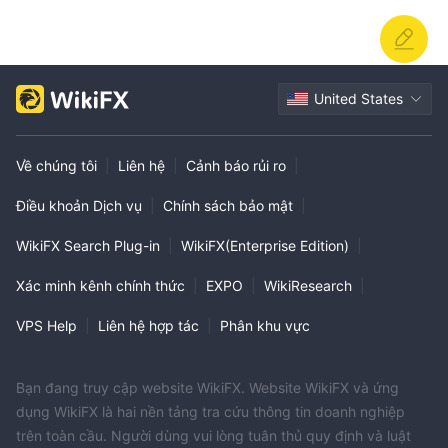
United States
Về chúng tôi
|
Liên hệ
|
Cảnh báo rủi ro
|
Điều khoản Dịch vụ
|
Chính sách bảo mật
|
WikiFX Search Plug-in
|
WikiFX(Enterprise Edition)
|
Xác minh kênh chính thức
|
EXPO
|
WikiResearch
|
VPS Help
|
Liên hệ hợp tác
|
Phân khu vực
Bạn đang truy cập website WikiFX. Website WikiFX và ứng
dụng WikiFX là hai nền tảng tra cứu thông tin doanh nghiệp
trên toàn cầu. Người dùng vui lòng tuân thủ quy định và luật