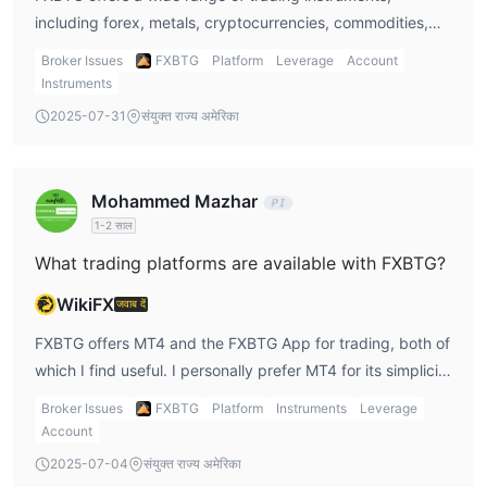
including forex, metals, cryptocurrencies, commodities,
stocks, and futures. Personally, I enjoy trading
Broker Issues
FXBTG
Platform
Leverage
Account
cryptocurrencies and forex, as they offer high volatility
Instruments
and plenty of trading opportunities.
2025-07-31
संयुक्त राज्य अमेरिका
Mohammed Mazhar
1-2 साल
What trading platforms are available with FXBTG?
WikiFX
जवाब दें
FXBTG offers MT4 and the FXBTG App for trading, both of
which I find useful. I personally prefer MT4 for its simplicity
and wide usage, but the FXBTG App is great for trading
Broker Issues
FXBTG
Platform
Instruments
Leverage
on the go, especially on mobile. Unfortunately, MT5 is not
Account
available, which might be a limitation for more
2025-07-04
संयुक्त राज्य अमेरिका
experienced traders.