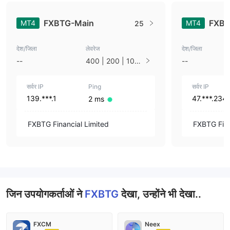
FXBTG-Main
FXB
MT4
MT4
25
देश/जिला
लेवरेज
देश/जिला
--
400 | 200 | 100
--
| 50
सर्वर IP
Ping
सर्वर IP
139.***.1
47.***.234
2 ms
FXBTG Financial Limited
FXBTG Fina
जिन उपयोगकर्ताओं ने
FXBTG
देखा, उन्होंने भी देखा..
FXCM
Neex