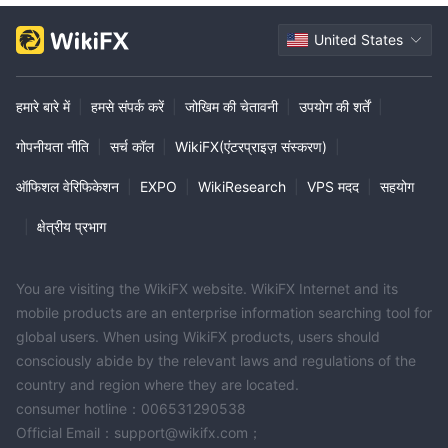
United States
हमारे बारे में
|
हमसे संपर्क करें
|
जोखिम की चेतावनी
|
उपयोग की शर्तें
|
गोपनीयता नीति
|
सर्च कॉल
|
WikiFX(एंटरप्राइज़ संस्करण)
|
ऑफिशल वेरिफिकेशन
|
EXPO
|
WikiResearch
|
VPS मदद
|
सहयोग
|
क्षेत्रीय प्रभाग
You are visiting the WikiFX website. WikiFX Internet and its
mobile products are an enterprise information searching tool for
global users. When using WikiFX products, users should
consciously abide by the relevant laws and regulations of the
country and region where they are located.
consumer hotline：006531290538
Official Email：support@wikifx.com；