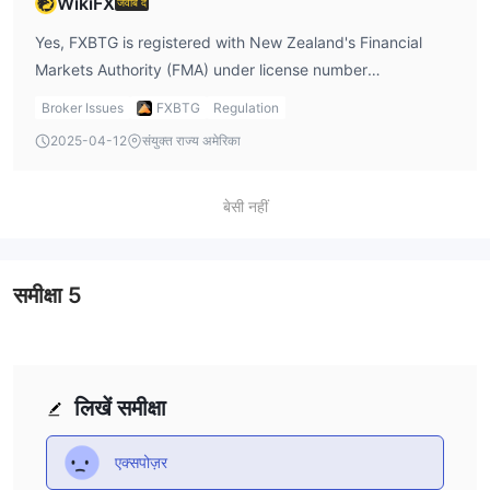
WikiFX
जवाब दें
Yes, FXBTG is registered with New Zealand's Financial
Markets Authority (FMA) under license number
9429030613140. However, its regulatory status is marked
Broker Issues
FXBTG
Regulation
as Exceeded, meaning it is no longer fully under the same
2025-04-12
संयुक्त राज्य अमेरिका
oversight as before. While I feel FXBTG is legitimate, I
remain cautious given the Exceeded status, especially
when it comes to risk management.
बेसी नहीं
समीक्षा
5
लिखें समीक्षा
एक्सपोज़र