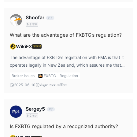
Shoofar
1-2 साल
What are the advantages of FXBTG’s regulation?
WikiFX
जवाब दें
The advantage of FXBTG’s registration with FMA is that it
operates legally in New Zealand, which assures me that
it's a legitimate broker. However, the Exceeded regulatory
Broker Issues
FXBTG
Regulation
status is a downside, as it means less comprehensive
2025-06-10
संयुक्त राज्य अमेरिका
oversight, and I remain vigilant about how FXBTG handles
my funds.
Sergey5
1-2 साल
Is FXBTG regulated by a recognized authority?