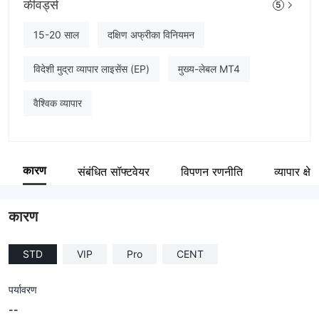
कीवर्ड्स
5
FXBTG
कंपनी का कर्मचारी
15-20 साल
दक्षिण अफ्रीका विनियमन
--
विदेशी मुद्रा व्यापार लाइसेंस (EP)
मुख्य-लेबल MT4
वैश्विक व्यापार
कारण
संबंधित सॉफ्टवेयर
विपणन रणनीति
व्यापार क्षेत्
कारण
STD
VIP
Pro
CENT
पर्यावरण
--