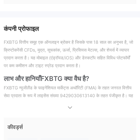
कंपनी प्रोफाइल
FXBTG वित्तीय समूह एक ऑनलाइन ब्रोकर है जिसके पास 18 साल का अनुभव है, जो
क्रिप्टोकरेंसी CFDs, मुद्रा, सूचकांक, ऊर्जा, प्रिसियस मेटल्स, और शेयर्स में व्यापार
प्रदान करता है। यह मोबाइल (एंड्रॉयड/iOS) और डेस्कटॉप सहित विविध प्लेटफॉर्मों
पर कम कमीशन और टाइट स्प्रेड प्रदान करता है।
लाभ और हानियाँ
FXBTG क्या वैध है?
FXBTG न्यूजीलैंड के फाइनेंशियल मार्केट्स अथॉरिटी (FMA) के तहत जनरल वित्तीय
सेवा प्रदाता के रूप में लाइसेंस संख्या 9429030613140 के तहत पंजीकृत है। यह
मौलिक व्यावसायिक पंजीकरण कानूनी संचालन की पुष्टि करता है लेकिन सभी वित्तीय
गतिविधियों के लिए पूर्ण नियामकीय निगरानी का प्रतिनिधित्व नहीं करता।
FXBTG पर मैं क्या व्यापार कर सकता है?
कीवर्ड्स
फॉरेक्स, धातु, क्रिप्टोकरेंसीज़, स्टॉक्स, कमोडिटीज़, और
FXBTG पर, आप