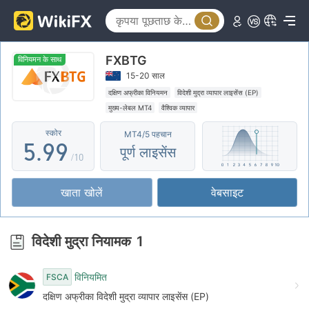
0
4
4
1
5
5
FXBTG
2
6
6
विनियमन के साथ
15-20 साल
3
7
7
दक्षिण अफ्रीका विनियमन
विदेशी मुद्रा व्यापार लाइसेंस (EP)
मुख्य-लेबल MT4
वैश्विक व्यापार
4
8
8
स्कोर
MT4/5 पहचान
5
.
9
9
पूर्ण लाइसेंस
/10
6
खाता खोलें
वेबसाइट
7
8
विदेशी मुद्रा नियामक
1
9
विनियमित
FSCA
दक्षिण अफ्रीका विदेशी मुद्रा व्यापार लाइसेंस (EP)