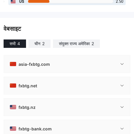
2.50
US
वेबसाइट
सभी
4
चीन
2
संयुक्त राज्य अमेरिका
2
asia-fxbtg.com
fxbtg.net
fxbtg.nz
fxbtg-bank.com