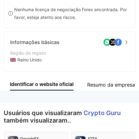
9
7
Nenhuma licença de negociação Forex encontrada. Por
favor, esteja atento aos riscos.
8
9
Informações básicas
Região de registo
Reino Unido
Anos de operação
2-5 anos
Identificar o website oficial
Resumo da empresa
Empresa
Crypto Guru
Usuários que visualizaram
Crypto Guru
também visualizaram..
DecodeFX
ATFX