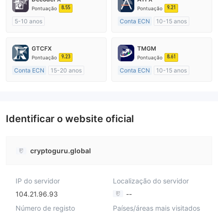
8.55
9.21
Pontuação
Pontuação
5-10 anos
Conta ECN
10-15 anos
Austrália Regulamento
Austrália Regulamento
Market Marketing (MM)
Market Marketing (MM)
GTCFX
TMGM
Etiqueta principal MT4
Etiqueta principal MT4
9.23
8.61
Pontuação
Pontuação
Conta ECN
15-20 anos
Conta ECN
10-15 anos
Reino Unido Regulamento
Austrália Regulamento
Market Marketing (MM)
Market Marketing (MM)
Etiqueta principal MT4
Etiqueta principal MT4
Identificar o website oficial
cryptoguru.global
IP do servidor
Localização do servidor
104.21.96.93
--
Número de registo
Países/áreas mais visitados