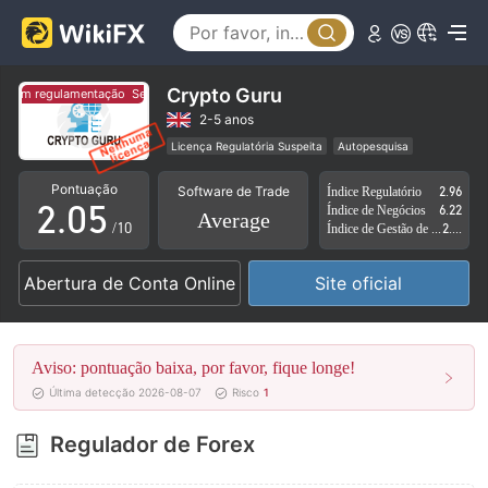
0
1
2
Crypto Guru
Sem regulamentação
Sem regulamentação
0
3
2-5 anos
Licença Regulatória Suspeita
Autopesquisa
1
4
Região de negócios suspeita
Risco potencial alto
Pontuação
Software de Trade
Índice Regulatório
2.96
2
.
0
5
Índice de Negócios
6.22
Average
/10
Índice de Gestão de Risco
2.99
3
1
6
Abertura de Conta Online
Site oficial
4
2
7
5
3
8
Aviso: pontuação baixa, por favor, fique longe!
6
4
9
Última detecção 2026-08-07
Risco
1
7
5
Regulador de Forex
8
6