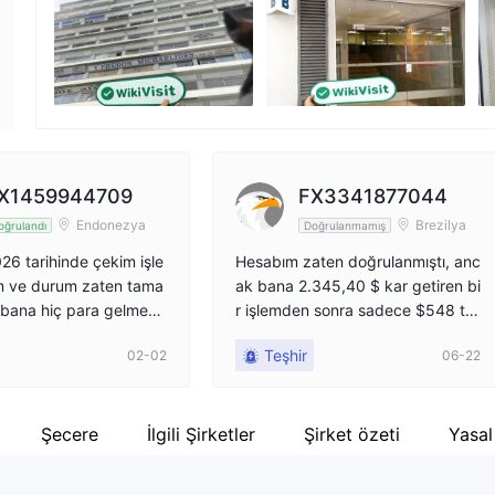
Şirket çalışanı
X
--
ht
X1459944709
FX3341877044
Endonezya
Brezilya
oğrulandı
Doğrulanmamış
26 tarihinde çekim işle
Hesabım zaten doğrulanmıştı, anc
m ve durum zaten tama
ak bana 2.345,40 $ kar getiren bi
 bana hiç para gelmedi.
r işlemden sonra sadece $548 tut
 sürdürüyorum ve her z
arında bir para çekme talebinde b
Teşhir
02-02
06-22
l ediliyor deniyor. zat
ulundum. Bu çekim serbest bırakıl
 oldu. paramı ödemek is
madı ve ardından Octa, KYC e-po
 mı yoksa ne oldu bilmiy
stası aracılığıyla bana, Binance'te
n yardım edin. banka e
n çıkan ve Octa'ya giden tutarı ka
Şecere
İlgili Şirketler
Şirket özeti
Yasal
nderdim. ve bana para
nıtlayan Binance hesap özetini gö
in kanıtını sorduğumda,
ndermemi ve ayrıca bir ekran vid