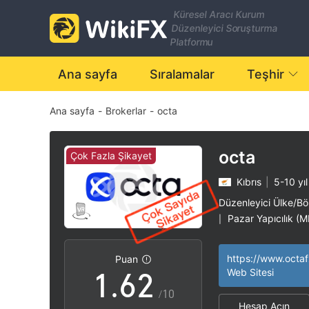
Küresel Aracı Kurum
Düzenleyici Soruşturma
0
Platformu
1
Ana sayfa
Sıralamalar
Teşhir
Ana sayfa
-
Brokerlar
-
octa
2
3
octa
Çok Fazla Şikayet
Kıbrıs
|
5-10 yıl
4
0
Düzenleyici Ülke/Böl
Pazar Yapıcılık (
|
0
5
1
MT4 Tam Lisans
|
Yüksek düzeyde po
|
https://www.octaf
Puan
1
.
6
2
Web Sitesi
/10
Hesap Açın