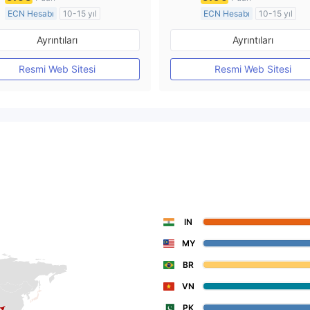
ECN Hesabı
10-15 yıl
ECN Hesabı
10-15 yıl
Düzenleyici Ülke/Bölge: Avustralya
Ayrıntıları
Ayrıntıları
Pazar Yapıcılık (MM)
Pazar Yapıcılık (MM)
MT4 Tam Lisans
MT4 Tam Lisans
Resmi Web Sitesi
Resmi Web Sitesi
IN
MY
BR
VN
PK