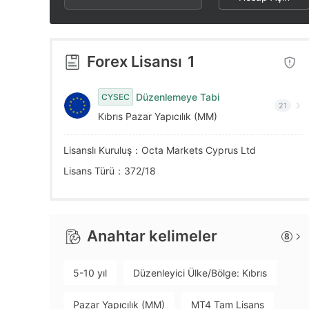
2
7
3
3
8
4
Forex Lisansı
1
4
9
5
Düzenlemeye Tabi
CYSEC
21
Kıbrıs Pazar Yapıcılık (MM)
5
6
Lisanslı Kuruluş：Octa Markets Cyprus Ltd
6
7
Lisans Türü：372/18
7
8
Anahtar kelimeler
8
8
9
5-10 yıl
Düzenleyici Ülke/Bölge: Kıbrıs
9
Pazar Yapıcılık (MM)
MT4 Tam Lisans