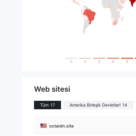
0
2
4
6
8
Web sitesi
Tüm
17
Amerika Birleşik Devletleri
14
octaidn.site