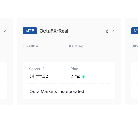
OctaFX-Real
MT5
M
6
Ülke/İlçe
Kaldıraç
Ülk
--
--
--
Server IP
Ping
34.***.92
2 ms
Octa Markets Incorporated