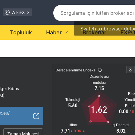
WikiFX
Switch to browser defa
Topluluk
Haber
Brokerlar
EXP
Derecelendirme Endeksi
Düzenleyici
Endeksi
7.15
ge: Kıbrıs
Ris
MM)
Teknoloji
Yönet
Bölgesel Brokerler
|
5.60
Endek
1.62
tansiyel risk
0.00
/
8
x.eu/
İtibar
İş Endeksi
7.71
8.02
/
0.96
Zaman Makinesi