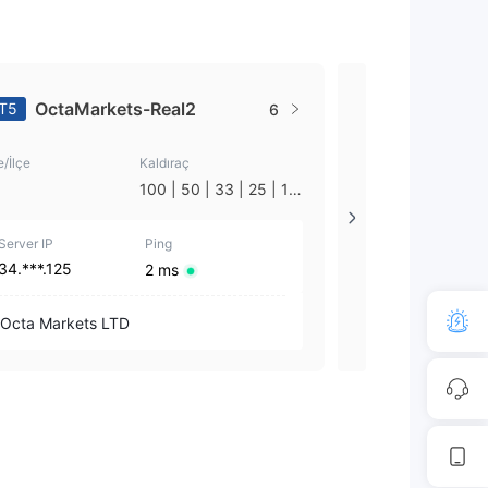
OctaMarkets-Real2
OctaFX-
T5
MT4
6
e/İlçe
Kaldıraç
Ülke/İlçe
100 | 50 | 33 | 25 | 10
--
| 1
Server IP
Ping
Server IP
34.***.125
34.***.18
2 ms
Octa Markets LTD
Octa Markets 