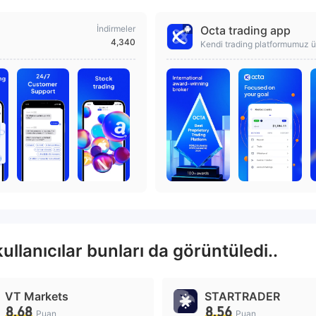
İndirmeler
Octa trading app
4,340
Kendi trading platformumuz üz
bugün başlayın!
llanıcılar bunları da görüntüledi..
VT Markets
STARTRADER
8.68
8.56
Puan
Puan