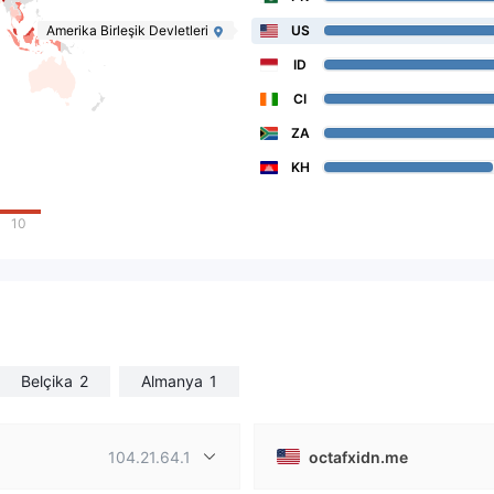
Amerika Birleşik Devletleri
US
ID
CI
ZA
KH
10
Belçika
2
Almanya
1
104.21.64.1
octafxidn.me