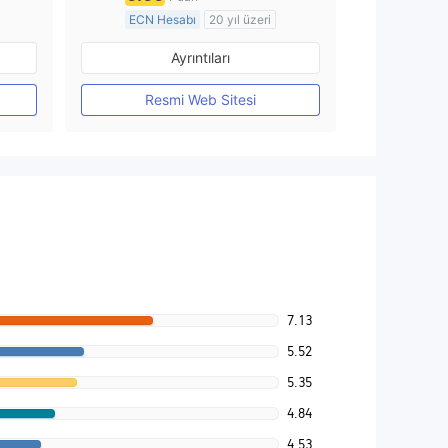
ECN Hesabı
20 yıl üzeri
Düzenleyici Ülke/Bölge: Avustralya
Düzenleyici Ülke/Bölge: Avustralya
Ayrıntıları
Pazar Yapıcılık (MM)
MT4 Tam Lisans
Resmi Web Sitesi
7.13
5.52
5.35
4.84
4.53