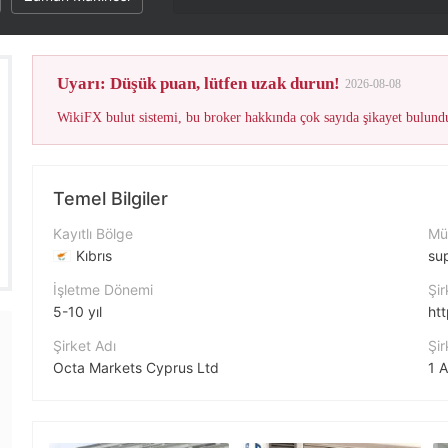
Bu broker
Uyarı: Düşük puan, lütfen uzak durun!
2026-08-08
Temel Bilgiler
Kayıtlı Bölge
Müş
Kıbrıs
su
İşletme Dönemi
Şir
5-10 yıl
ht
Şirket Adı
Şir
Octa Markets Cyprus Ltd
Şirket Kısaltması
Fa
octa
ht