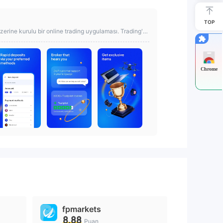
TOP
erine kurulu bir online trading uygulaması. Trading'e
Chrome
fpmarkets
8.88
Puan