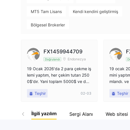
MT5 Tam Lisans
Kendi kendini geliştirmiş
Bölgesel Brokerler
Yüksek düzeyde potansiyel risk
FX1459944709
F
Endonezya
Doğrulandı
D
19 Ocak 2026'da 2 para çekme iş
19 ocak 20
lemi yaptım, her çekim tutarı 250
mini yaptı
0$'dır. Yani toplam 5000$ ve dur
mlandı. ve
um tamamlandı olarak görünüyor
şikayetimi
Teşhir
Teşhir
02-03
ancak para banka hesabıma ulaş
aman kontro
madı. Banka hesabımı şikayet olar
en 2 hafta
ak ilettim... Ama ödememi hâlâ ge
temiyorlar
İlgili yazılım
ciktiriyorlar! Zaten 2 hafta oldu.
orum lütfe
Sergi Alanı
Web sitesi
kstremi gö
transferin