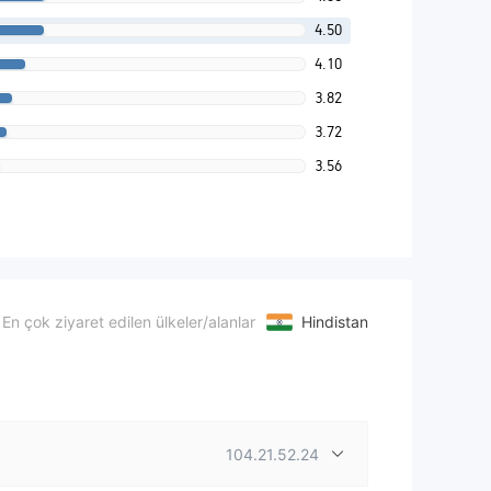
4.50
4.10
3.82
3.72
3.56
En çok ziyaret edilen ülkeler/alanlar
Hindistan
104.21.52.24