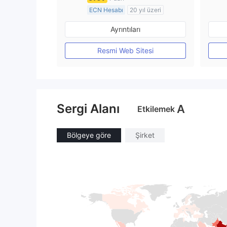
ECN Hesabı
20 yıl üzeri
Düzenleyici Ülke/Bölge: Avustralya
Ayrıntıları
Pazar Yapıcılık (MM)
MT4 Tam Lisans
Resmi Web Sitesi
Sergi Alanı
A
Etkilemek
Bölgeye göre
Şirket