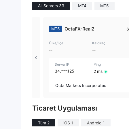
All Servers 33
MT4
MT5
OctaFX-Real2
MT5
6
Ülke/İlçe
Kaldıraç
--
--
Server IP
Ping
34.***.125
2 ms
Octa Markets Incorporated
Ticaret Uygulaması
Tüm 2
iOS 1
Android 1