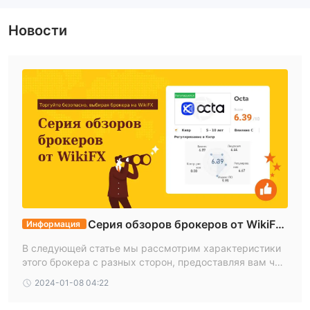
почте
вместо телефона или онлайн-чата, что может
привести к невозможности оперативно решать проблемы
Новости
трейдеров. Вы также можете следить за ними на
некоторых социальных платформах, таких как Facebook,
Twitter и Instagram.
Серия обзоров брокеров от WikiFX
Информация
| Octa - преимущества и недостатки торговой п
В следующей статье мы рассмотрим характеристики
латформы
этого брокера с разных сторон, предоставляя вам чет
кую и структурированную информацию
2024-01-08 04:22