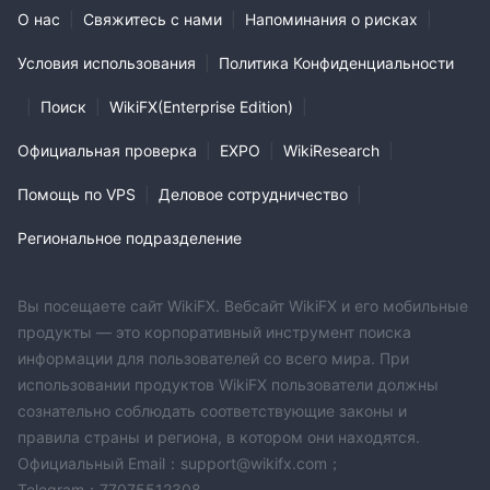
О нас
|
Свяжитесь с нами
|
Напоминания о рисках
|
Условия использования
|
Политика Конфиденциальности
|
Поиск
|
WikiFX(Enterprise Edition)
|
Официальная проверка
|
EXPO
|
WikiResearch
|
Помощь по VPS
|
Деловое сотрудничество
|
Региональное подразделение
Вы посещаете сайт WikiFX. Вебсайт WikiFX и его мобильные
продукты — это корпоративный инструмент поиска
информации для пользователей со всего мира. При
использовании продуктов WikiFX пользователи должны
сознательно соблюдать соответствующие законы и
правила страны и региона, в котором они находятся.
Официальный Email：support@wikifx.com；
Telegram：77075512308