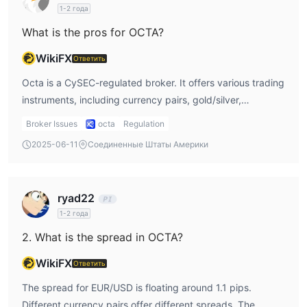
1-2 года
What is the pros for OCTA?
WikiFX
Ответить
Octa is a CySEC-regulated broker. It offers various trading
instruments, including currency pairs, gold/silver,
commodities, indices, and cryptocurrencies. There also
Broker Issues
octa
Regulation
provides demo account.
2025-06-11
Соединенные Штаты Америки
ryad22
1-2 года
2. What is the spread in OCTA?
WikiFX
Ответить
The spread for EUR/USD is floating around 1.1 pips.
Different currency pairs offer different spreads. The