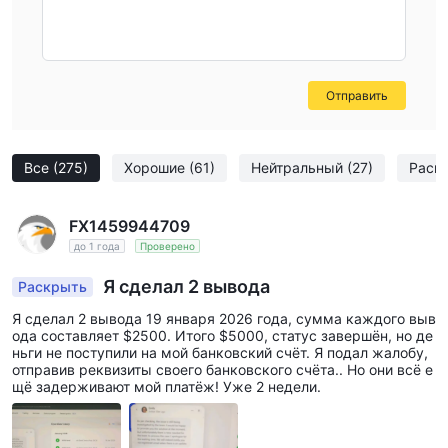
Отправить
Все
(275)
Хорошие
(61)
Нейтральный
(27)
Раск
FX1459944709
до 1 года
Проверено
Я сделал 2 вывода
Раскрыть
Я сделал 2 вывода 19 января 2026 года, сумма каждого выв
ода составляет $2500. Итого $5000, статус завершён, но де
ньги не поступили на мой банковский счёт. Я подал жалобу,
отправив реквизиты своего банковского счёта.. Но они всё е
щё задерживают мой платёж! Уже 2 недели.