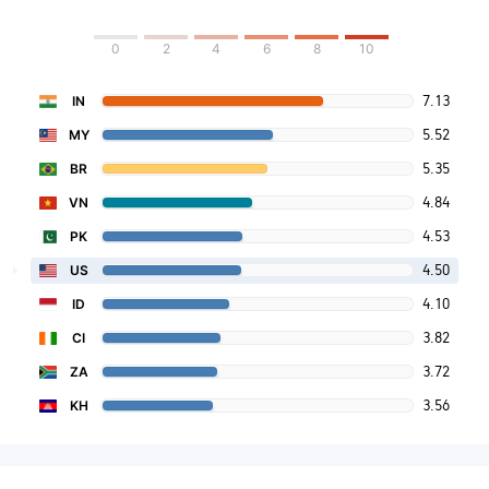
0
2
4
6
8
10
7.13
IN
5.52
MY
5.35
BR
4.84
VN
4.53
PK
4.50
US
4.10
ID
3.82
CI
3.72
ZA
3.56
KH