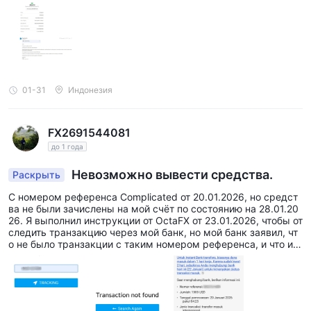
е 10 лет. Я очень сожалею о том, что начал пользоваться бро
кер.
01-31
Индонезия
FX2691544081
до 1 года
Невозможно вывести средства.
Раскрыть
С номером референса Complicated от 20.01.2026, но средст
ва не были зачислены на мой счёт по состоянию на 28.01.20
26. Я выполнил инструкции от OctaFX от 23.01.2026, чтобы от
следить транзакцию через мой банк, но мой банк заявил, чт
о не было транзакции с таким номером референса, и что ис
тория операций за этот месяц (январь 2026 года) не показы
вает транзакции на сумму, которую я выводил. Единственна
я информация, которую я получил от Octa, была: Дело наход
ится на дальнейшем расследовании? Однако на сегодняшни
й день решения так и не последовало.