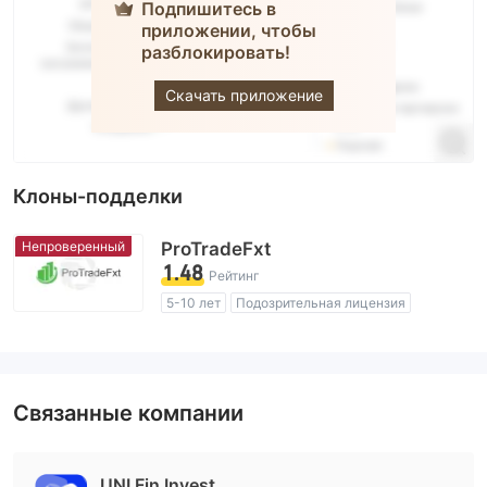
Подпишитесь в
приложении, чтобы
разблокировать!
octa
Скачать приложение
Клоны-подделки
Непроверенный
ProTradeFxt
1.48
Рейтинг
5-10 лет
Подозрительная лицензия
Регион деятельности подозрителен
Высокие потенциальные риски
Связанные компании
UNI Fin Invest