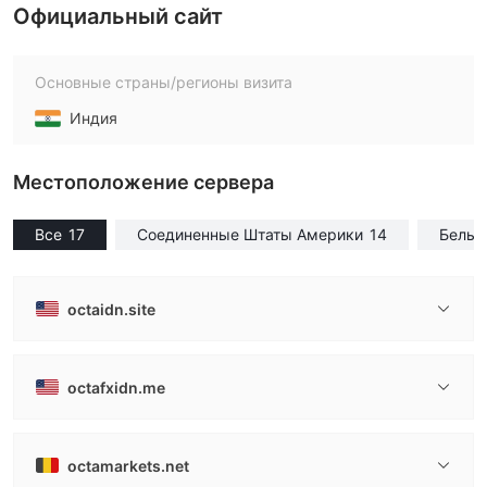
Официальный сайт
Основные страны/регионы визита
Индия
Местоположение сервера
Все
17
Соединенные Штаты Америки
14
Бельг
octaidn.site
octafxidn.me
octamarkets.net