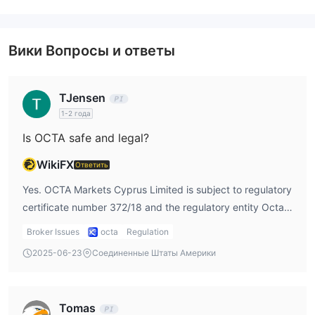
Вики Вопросы и ответы
TJensen
1-2 года
Is OCTA safe and legal?
WikiFX
Ответить
Yes. OCTA Markets Cyprus Limited is subject to regulatory
certificate number 372/18 and the regulatory entity Octa
Markets Cyprus Ltd. This means that OCTA Markets'
Broker Issues
octa
Regulation
operations are regulated and relatively unregulated
2025-06-23
Соединенные Штаты Америки
brokers are safe.
Tomas