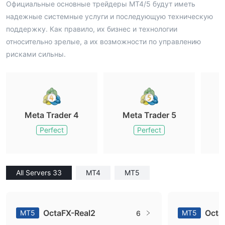
Официальные основные трейдеры MT4/5 будут иметь
надежные системные услуги и последующую техническую
поддержку. Как правило, их бизнес и технологии
относительно зрелые, а их возможности по управлению
рисками сильны.
Meta Trader 4
Meta Trader 5
M
Perfect
Perfect
All Servers 33
MT4
MT5
OctaFX-Real2
Octa
MT5
MT5
6