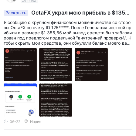
до 1 года
х.
OctaFX украл мою прибыль в $1355.
Раскрыть
66 - счет 125*****
Я сообщаю о крупном финансовом мошенничестве со сторо
ны OctaFX по счету ID 125*****. После Генерация честной пр
ибыли в размере $1 355,66 мой вывод средств был заблоки
рован под предлогом поддельной "внутренней проверки\". Ч
тобы скрыть мои средства, они обнулили баланс моего даш
борда до точных $0,00 через принудительную корректиров
ку баланса. Когда меня спросили, их официальный AI-ассист
ент официально написал мне по электронной почте: \"Ваши с
редства в безопасности, эти $0,00 — всего лишь временная
бухгалтерская корректировка". Даже мой IB-менеджер Вир
аз подтвердил, что мои деньги в безопасности, но заблокиро
вал меня в WhatsApp, когда я потребовал выплату. Сразу по
сле этого София из KYC прислала окончательное письмо о р
асторжении в соответствии с пунктами 3.10 и 8.2, конфиску
я мои $1 355,66. Они используют противоречивые пункты и
обманывают клиентов. Один внутренний отдел обещает безо
пасность, а другой отменяет прибыль. Это абсолютная Моше
нничество ловушка.
06-22
Индия