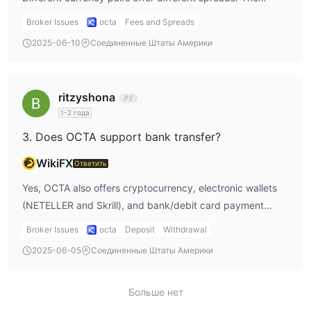
smaller the spread, the stronger the liquidity of market
Broker Issues
octa
Fees and Spreads
instruments.
2025-06-10
Соединенные Штаты Америки
ritzyshona
1-2 года
3. Does OCTA support bank transfer?
WikiFX
Ответить
Yes, OCTA also offers cryptocurrency, electronic wallets
(NETELLER and Skrill), and bank/debit card payment
methods.
Broker Issues
octa
Deposit
Withdrawal
2025-06-05
Соединенные Штаты Америки
Больше нет