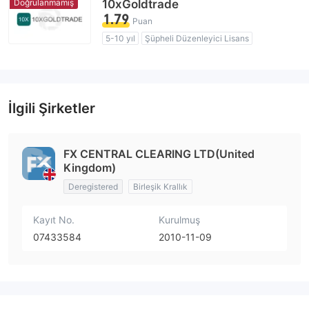
Doğrulanmamış
10xGoldtrade
1.79
Puan
5-10 yıl
Şüpheli Düzenleyici Lisans
Şüpheli İş Kapsamı
Yüksek düzeyde potansiyel risk
İlgili Şirketler
FX CENTRAL CLEARING LTD(United
Kingdom)
Deregistered
Birleşik Krallık
Kayıt No.
Kurulmuş
07433584
2010-11-09