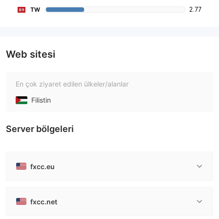
2.77
TW
Web sitesi
En çok ziyaret edilen ülkeler/alanlar
Filistin
Server bölgeleri
fxcc.eu
fxcc.net