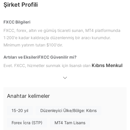
Şirket Profili
FXCC Bilgileri
FXCC, forex, altın ve gümüş ticareti sunan, MT4 platformunda
1:200'e kadar kaldıraçla düzenlenmiş bir aracı kurumdur.
Minimum yatırım tutarı $100'dır.
Artıları ve Eksileri
FXCC Güvenilir mi?
Kıbrıs Menkul
Evet. FXCC, hizmetler sunmak için lisanslı olan
Kıymetler ve Borsa Komisyonu (CySEC)
tarafından
121/10 lisans numarasıyla lisanslanmıştır.
FXCC Üzerinde Ne İşlem Yapabilirim?
Anahtar kelimeler
FXCC forex, altın ve gümüş ticareti sunmaktadır.
15-20 yıl
Düzenleyici Ülke/Bölge: Kıbrıs
Hesap Türü
FXCC tüm yatırımcılara uygun bir dizi ECN hesabı sunar ve
Forex İcra (STP)
MT4 Tam Lisans
demo hesaplar sunar. Ayrıca ECN standart hesap ekstra