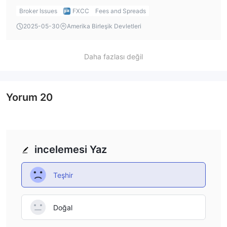
Broker Issues
FXCC
Fees and Spreads
2025-05-30
Amerika Birleşik Devletleri
Daha fazlası değil
Yorum
20
incelemesi Yaz
Teşhir
Doğal