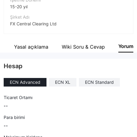
15-20 yıl
Şirket Adı
FX Central Clearing Ltd
Şirket Kısaltması
FXCC
Yorum
i
Yasal açıklama
Wiki Soru & Cevap
Şirket çalışanı
--
Hesap
ECN Advanced
ECN XL
ECN Standard
Ticaret Ortamı
--
Para birimi
--