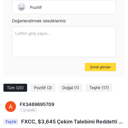
Pozitif
Değerlendirmek istedikleriniz
Lütfen giriş yapın...
Şimdi gönder
Tüm
(20)
Pozitif
(2)
Doğal
(1)
Teşhir
(17)
FX3469695709
1 yıl içinde
FXCC, $3,645 Çekim Talebimi Reddetti ve
Teşhir
Alım Satım Kârlarımı Kaldırdı – Açıklama Arıyorum