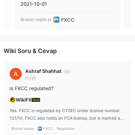
2021-10-01
202
FXCC
Brokeri teşhir et
Brok
Wiki Soru & Cevap
Ashraf Shahhat
1-2 yıl
Is FXCC regulated?
WikiFX
Yanıt
Yes. FXCC is regulated by CYSEC under license number
121/10. FXCC also holds an FCA license, but is marked as
revoked.
Broker Issues
FXCC
Regulation