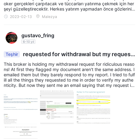
oker gerçekleri çarpıtacak ve tüccarları yatırıma çekmek için her
şeyi güzelleştirecektir. Herkes yatırım yapmadan önce gözlerini
parlatmalı!
2023-02-13
Malezya
gustavo_fring
6-10 yıl
requested for withdrawal but my request
Teşhir
is undercompliance review????
This broker is holding my withdrawal request for ridiculous reaso
ns! At first they flagged my document aren't the same address. I
emailed them but they barely respond to my report. I tried to fulf
ill all the things they requested to me in order to verify my authe
nticity. But now they sent me an email saying that my request is
under compliance review. What is this nonsense? They don't wan
t to pay my withdrawal!