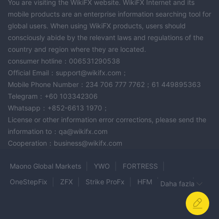
You are visiting the WikiFX website. WikiFX Internet and its
mobile products are an enterprise information searching tool for
global users. When using WikiFX products, users should
consciously abide by the relevant laws and regulations of the
country and region where they are located.
consumer hotline：006531290538
Official Email：support@wikifx.com；
Mobile Phone Number：234 706 777 7762；61 449895363
Telegram：+60 103342306
Whatsapp：+852-6613 1970；
License or other information error corrections, please send the
information to：qa@wikifx.com
Cooperation：business@wikifx.com
Maono Global Markets
YWO
FORTRESS
OneStepFix
ZFX
Strike ProFx
HFM
9Cents
Daha fazla
WS Broker
Century Financial
Coin Fx Trade
VTradeFX
Jarden
BITAXIS GLOBAL
RZ Forex