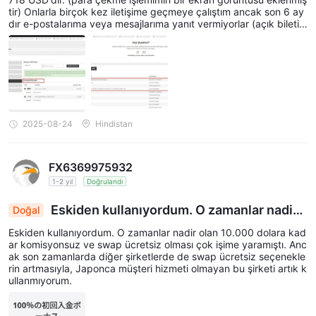
tir) Onlarla birçok kez iletişime geçmeye çalıştım ancak son 6 ay
dır e-postalarıma veya mesajlarıma yanıt vermiyorlar (açık biletin
bir ekran görüntüsü eklenmiştir). Kesinlikle dolandırıcılık veya sah
tekarlık yaptıklarına inanıyorum.
2025-08-24
Hindistan
FX6369975932
1-2 yıl
Doğrulandı
Eskiden kullanıyordum. O zamanlar nadir
Doğal
olan 100
Eskiden kullanıyordum. O zamanlar nadir olan 10.000 dolara kad
ar komisyonsuz ve swap ücretsiz olması çok işime yaramıştı. Anc
ak son zamanlarda diğer şirketlerde de swap ücretsiz seçenekle
rin artmasıyla, Japonca müşteri hizmeti olmayan bu şirketi artık k
ullanmıyorum.