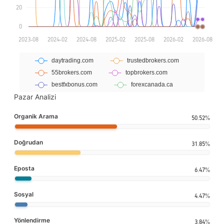
Pazar Analizi
Organik Arama
50.52%
Doğrudan
31.85%
Eposta
6.47%
Sosyal
4.47%
Yönlendirme
3.84%