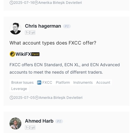
2025-07-16
Amerika Birleşik Devletleri
Chris hagerman
1-2 yıl
What account types does FXCC offer?
WikiFX
Yanıt
FXCC offers ECN Standard, ECN XL, and ECN Advanced
accounts to meet the needs of different traders.
Broker Issues
FXCC
Platform
Instruments
Account
Leverage
2025-07-05
Amerika Birleşik Devletleri
Ahmed Harb
1-2 yıl