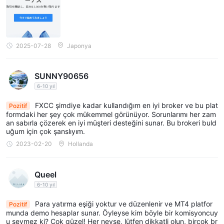
2025-07-28
Japonya
SUNNY90656
6-10 yıl
FXCC şimdiye kadar kullandığım en iyi broker ve bu plat
Pozitif
formdaki her şey çok mükemmel görünüyor. Sorunlarımı her zam
an sabırla çözerek en iyi müşteri desteğini sunar. Bu brokeri buld
uğum için çok şanslıyım.
2023-02-20
Hollanda
Queel
6-10 yıl
Para yatırma eşiği yoktur ve düzenlenir ve MT4 platfor
Pozitif
munda demo hesaplar sunar. Öyleyse kim böyle bir komisyoncuy
u sevmez ki? Çok güzel! Her neyse, lütfen dikkatli olun, birçok br