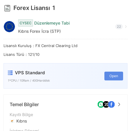
Forex Lisansı
1
Düzenlemeye Tabi
CYSEC
22
Kıbrıs Forex İcra (STP)
Lisanslı Kuruluş：FX Central Clearing Ltd
Lisans Türü：121/10
VPS Standard
Open
1*CPU / 1GRam / 40GHarddisk
Temel Bilgiler
Kayıtlı Bölge
Kıbrıs
İşletme Dönemi