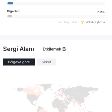
Diğerleri
2.85%
Veri Kaynakları
WikiAraştırma
Sergi Alanı
B
Etkilemek
Bölgeye göre
Şirket