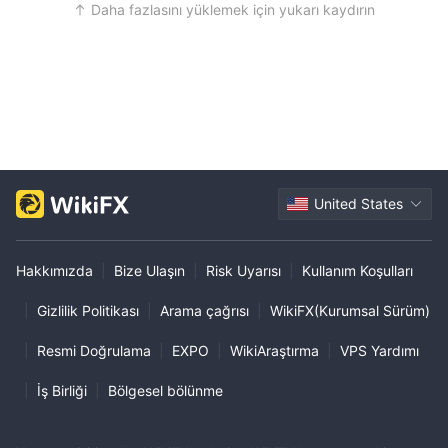
Daha fazlasını yüklemek için yukarı kaydırın
United States
Hakkımızda
|
Bize Ulaşın
|
Risk Uyarısı
|
Kullanım Koşulları
|
Gizlilik Politikası
|
Arama çağrısı
|
WikiFX(Kurumsal Sürüm)
|
Resmi Doğrulama
|
EXPO
|
WikiAraştırma
|
VPS Yardımı
|
İş Birliği
|
Bölgesel bölünme