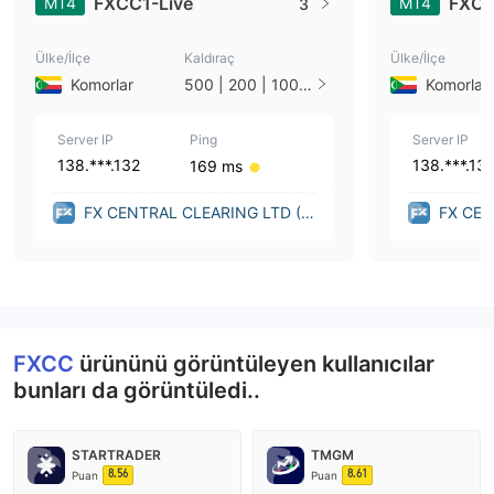
FXCC1-Live
FXC
MT4
MT4
3
Ülke/İlçe
Kaldıraç
Ülke/İlçe
Komorlar
500 | 200 | 100 |
Komorlar
50 | 33 | 25 | 20 |
15 | 10 | 5 | 3 | 2
Server IP
| 1
Ping
Server IP
138.***.132
138.***.13
169 ms
FX CENTRAL CLEARING LTD (U
FX CEN
nited Kingdom)
nited K
FXCC
ürününü görüntüleyen kullanıcılar
bunları da görüntüledi..
STARTRADER
TMGM
8.56
8.61
Puan
Puan