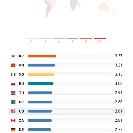
0
2
4
6
8
10
3.37
KR
3.21
VN
3.13
NG
3.05
RU
2.91
TH
2.88
BR
2.81
US
2.81
CA
2.77
DE