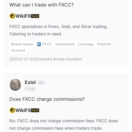
What can I trade with FXCC?
WikiFX
Yanıt
FXCC specializes in Forex, Gold, and Silver trading.
Catering to traders in need.
Broker Issues
FXCC
Instruments
Leverage
Platform
Account
2025-07-05
Amerika Birleşik Devletleri
Eziol
1-2 yıl
Does FXCC charge commissions?
WikiFX
Yanıt
No. FXCC does not charge commission fees. FXCC does
not charge commission fees when traders trade.