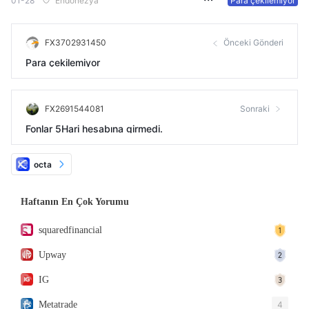
01-28
Endonezya
Para çekilemiyor
FX3702931450
Önceki Gönderi
Para çekilemiyor
FX2691544081
Sonraki
Fonlar 5Hari hesabına girmedi.
octa
Haftanın En Çok Yorumu
squaredfinancial
Upway
IG
Metatrade
4