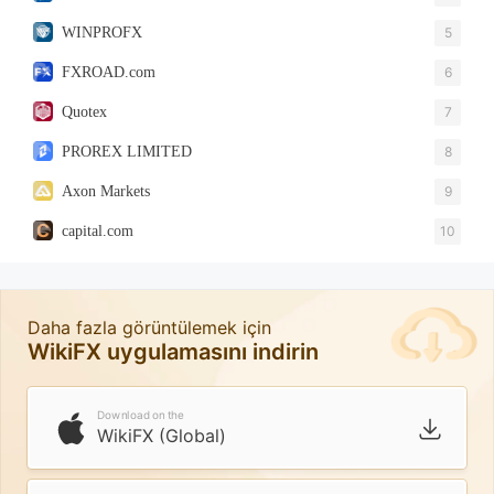
WINPROFX
5
FXROAD.com
6
Quotex
7
PROREX LIMITED
8
Axon Markets
9
capital.com
10
Daha fazla görüntülemek için
WikiFX uygulamasını indirin
Download on the
WikiFX (Global)