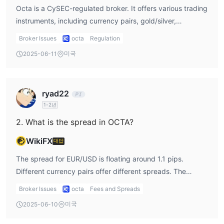
Octa is a CySEC-regulated broker. It offers various trading
instruments, including currency pairs, gold/silver,
commodities, indices, and cryptocurrencies. There also
Broker Issues
octa
Regulation
provides demo account.
미국
2025-06-11
ryad22
1-2년
2. What is the spread in OCTA?
WikiFX
대답
The spread for EUR/USD is floating around 1.1 pips.
Different currency pairs offer different spreads. The
smaller the spread, the stronger the liquidity of market
Broker Issues
octa
Fees and Spreads
instruments.
미국
2025-06-10