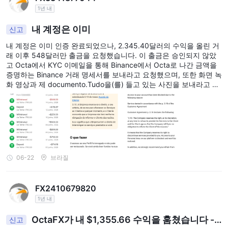
1년 내
내 계정은 이미
신고
내 계정은 이미 인증 완료되었으나, 2.345.40달러의 수익을 올린 거
래 이후 548달러만 출금을 요청했습니다. 이 출금은 승인되지 않았
고 Octa에서 KYC 이메일을 통해 Binance에서 Octa로 나간 금액을
증명하는 Binance 거래 명세서를 보내라고 요청했으며, 또한 화면 녹
화 영상과 제 documento.Tudo을(를) 들고 있는 사진을 보내라고 요
청했습니다. 이를 보냈고 모든 것이 일치합니다. 거의 10일 후인 오늘
(22/06/2026) 내 계정이 차단되었다는 이메일을 받았습니다! 즉, 그
들은 내 초기 자본을 반환하지 않았고 수익도 지급하지 않았습니다!
즉, 그들은 나를 강탈했습니다!!! 그리고 이를 정당화하기 위해 터무
니없는 조항을 사용합니다: "하위 조항 3.10에 따라 서비스가 거부되
었습니다: 3.10. 회사는 자체 재량에 따라 언제든지 고객에게 서비스
를 제공하는 것을 거부할 권리를 보유하며, 고객은 회사가 그 이유를
06-22
브라질
고객에게 알릴 의무가 없다는 데 동의합니다.
FX2410679820
1년 내
OctaFX가 내 $1,355.66 수익을 훔쳤습니다 -
신고