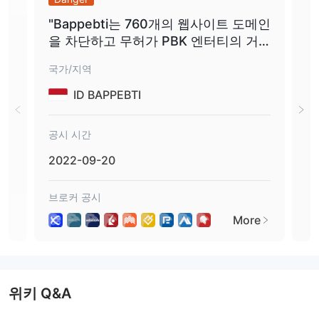
Swissquote, BluOr Bank 및 RIETUMU
Octa는
와 같은 매우
"Bappebti는 760개의 웹사이트 도메인
무역
제한된 결제 옵션을 지원합니다.
을 차단하고 무허가 PBK 엔터티의 거
래
50 EUR
최소 입금 또는 출금 금액은 모두
입니다.
래 위험을 상기시킵니다."
수수료 없이
3-7 영업일 이내에
모든 입금 및 출금은
처리되며,
국가/지역
국가
처리될 수 있습니다.
ID BAPPEBTI
고객 지원 옵션
공시 시간
공시
Octa는 긴급 상황에 대처할 수 없게 되는 전화나 실시간 채팅 대신
이메일
을 제공합니다. 또한 Facebook, Twitter, Instagram과 같은
2022-09-20
20
일부 소셜 플랫폼에서도 팔로우할 수 있습니다.
브로커 공시
브로
More
위키 Q&A