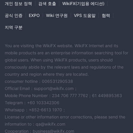
개인 정보 정책
|
검색 호출
|
WikiFX(기업용 에디션)
|
공식 인증
|
EXPO
|
Wiki 연구원
|
VPS 도움말
|
협력
|
지역 구분
You are visiting the WikiFX website. WikiFX Internet and its
mobile products are an enterprise information searching tool for
global users. When using WikiFX products, users should
consciously abide by the relevant laws and regulations of the
country and region where they are located.
consumer hotline：006531290538
Official Email：support@wikifx.com；
Mobile Phone Number：234 706 777 7762；61 449895363
Telegram：+60 103342306
Whatsapp：+852-6613 1970；
License or other information error corrections, please send the
information to：qa@wikifx.com
Cooperation：business@wikifx.com