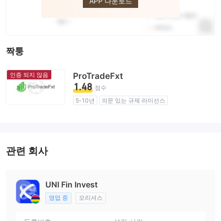
APP 다운로드
짝퉁
인증 되지 않음
ProTradeFxt
1.48
점수
5-10년
의문 있는 규제 라이선스
업무 구역 의심
잠재적 위험성이 높음
관련 회사
UNI Fin Invest
영업 중
모리셔스