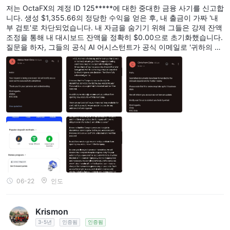
계좌 125*****
저는 OctaFX의 계정 ID 125*****에 대한 중대한 금융 사기를 신고합
니다. 생성 $1,355.66의 정당한 수익을 얻은 후, 내 출금이 가짜 '내
부 검토'로 차단되었습니다. 내 자금을 숨기기 위해 그들은 강제 잔액
조정을 통해 내 대시보드 잔액을 정확히 $0.00으로 초기화했습니다.
질문을 하자, 그들의 공식 AI 어시스턴트가 공식 이메일로 '귀하의 자
금은 안전합니다. 이 $0.00은 일시적인 회계 조정일 뿐입니다.'라고
답변했습니다. 내 IB 매니저 Viraz조차 내 돈이 안전하다고 확인했지
만, 내가 지급을 요구하자 WhatsApp에서 나를 차단했습니다. 직후
에 KYC의 Sophia가 조항 3.10 및 8.2에 따라 내 $1,355.66을 몰수
하는 최종 해지 이메일을 보냈습니다. 그들은 모순된 조항을 사용하
여 고객을 속이고 있습니다. 한 내부 부서는 안전을 약속하는 반면 다
른 부서는 수익을 취소합니다. 이것은 완벽한사기함정입니다.
06-22
인도
Krismon
3-5년
인증됨
인증됨