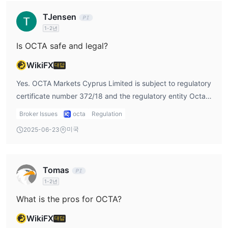
TJensen
1-2년
Is OCTA safe and legal?
WikiFX
대답
Yes. OCTA Markets Cyprus Limited is subject to regulatory
certificate number 372/18 and the regulatory entity Octa
Markets Cyprus Ltd. This means that OCTA Markets'
Broker Issues
octa
Regulation
operations are regulated and relatively unregulated
미국
2025-06-23
brokers are safe.
Tomas
1-2년
What is the pros for OCTA?
WikiFX
대답