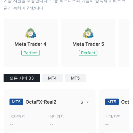
기술 지원을 제공합니다. 보통 비즈니스와 기술이 성숙하고 리스크
관리 능력이 강합니다.
Meta Trader 4
Meta Trader 5
M
Perfect
Perfect
모든 서버 33
MT4
MT5
OctaFX-Real2
Octa
MT5
MT5
6
국가/지역
레버리지
국가/지역
--
--
--