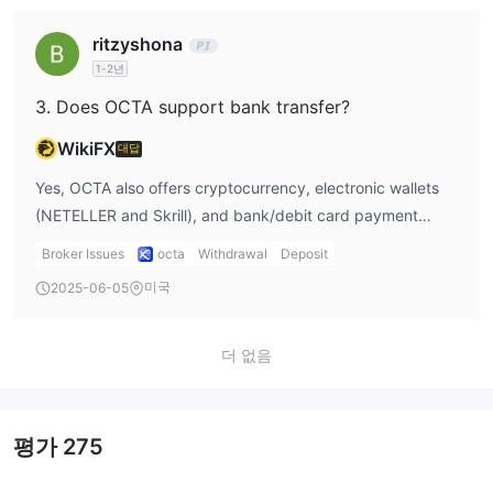
ritzyshona
1-2년
3. Does OCTA support bank transfer?
WikiFX
대답
Yes, OCTA also offers cryptocurrency, electronic wallets
(NETELLER and Skrill), and bank/debit card payment
methods.
Broker Issues
octa
Withdrawal
Deposit
미국
2025-06-05
더 없음
평가
275