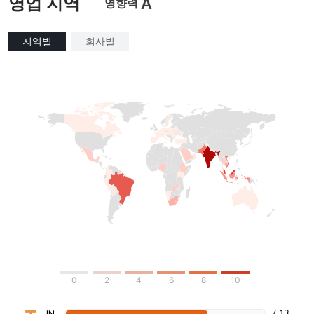
영업 지역
A
영향력
지역별
회사별
0
2
4
6
8
10
7.13
IN