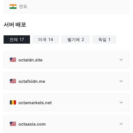
인도
서버 배포
전체
17
미국
14
벨기에
2
독일
1
octaidn.site
octafxidn.me
octamarkets.net
octaasia.com