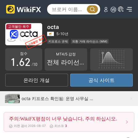
1
2
3
octa
고객불만 폭주
4
0
5-10년
키프로스 규제
외환 거래 라이선스 (MM)
0
5
1
마스터 레이블 MT4
지역성 브로커
점수
MT4/5 감정
잠재적 위험성이 높음
1
.
6
2
전체 라이선스
/10
2
7
3
온라인 개설
공식 사이트
3
8
4
4
9
5
octa 키프로스 확인됨: 운영 사무실 확인됨
5
6
주의:WikiFX평점이 너무 낮습니다, 주의 하십시오.
6
7
이전 검사 2026-08-07
리스크
3
7
8