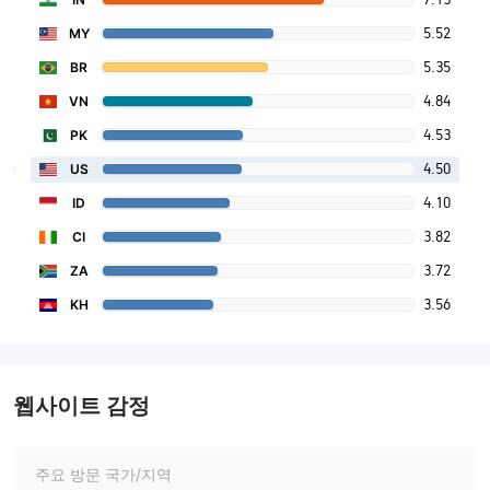
5.52
MY
5.35
BR
4.84
VN
4.53
PK
4.50
US
4.10
ID
3.82
CI
3.72
ZA
3.56
KH
웹사이트 감정
주요 방문 국가/지역