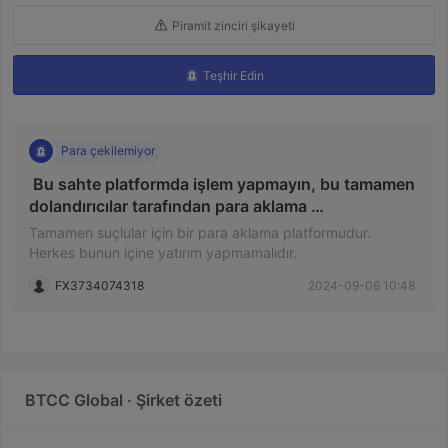
Piramit zinciri şikayeti
Teşhir Edin
Para çekilemiyor
 Bu sahte platformda işlem yapmayın, bu tamamen 
dolandırıcılar tarafından para aklama 
platformudur. Çekim talebi verdikten sonra banka 
Tamamen suçlular için bir para aklama platformudur.
kartınız dondurulacak ve hiçbir para 
Herkes bunun içine yatırım yapmamalıdır.
çekemezsiniz. 
FX3734074318
2024-09-06 10:48
BTCC Global · Şirket özeti