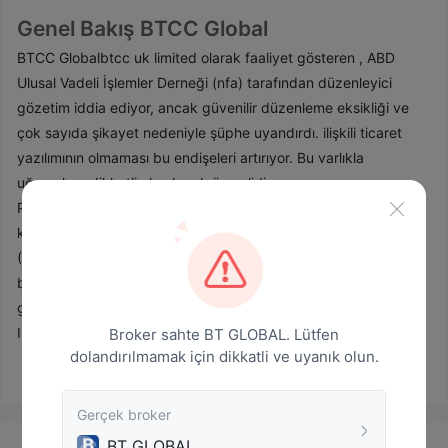
Genel Bakış BTCC Global
BTCC Globalbtcc uk limited olarak faaliyet gösteren , ABD
Ulusal Vadeli İşlemler Derneği (nfa) tarafından düzenleyici
gözetim iddia ediyor, ancak güvenilir düzenleme eksikliği ve
çok sayıda şikayet nedeniyle şüphe uyandırdı. ilişkili ticaret
yazılımının olmaması bu endişeleri artırıyor. Bu varlıkla
uğraşırken dikkatli olmak çok önemlidir.
Pazar teklifleri, Bitcoin (BTC) ve Ether (ETH) gibi önde gelen
kripto para birimlerinin yanı sıra tokenize edilmiş emtiaları
(Altın, Gümüş), hisse senetlerini (Tesla, Amazon, Microsoft) ve
blockchain varlıklarına, DEFI jetonlarına, NFT'lere ve
gelişmekte olan GameFi sektörüne maruz kalmayı kapsar. Axie
Infinity gibi jetonlar.
Broker sahte BT GLOBAL. Lütfen
dolandırılmamak için dikkatli ve uyanık olun.
BTCC Globalilişkili işlem ücretleri ve 150x'e kadar kaldıraç ile
bir demo hesabı ve VIP seviyeleri dahil olmak üzere çeşitli
hesap türleri sunar. ödeme yöntemleri, kredi kartlarından ach
Gerçek broker
transferlerine ve simpleks yoluyla kripto satın alımlarına kadar
BT GLOBAL