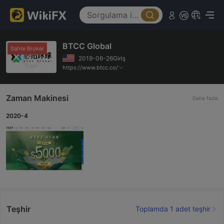
BTCC Global
Sahte Broker
2019-06-26Giriş
https://www.btcc.co/
Zaman Makinesi
Daha fazla
2020-4
Teşhir
Toplamda 1 adet teşhir