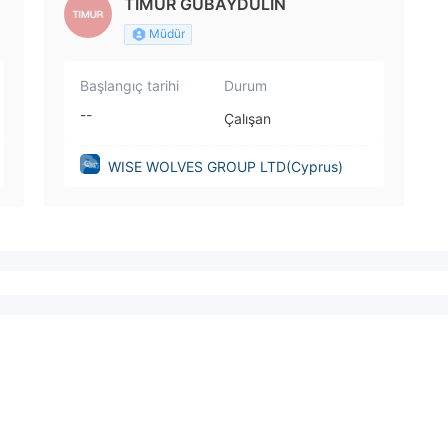
TIMUR GUBAYDULIN
Müdür
Başlangıç tarihi
Durum
--
Çalışan
WISE WOLVES GROUP LTD(Cyprus)