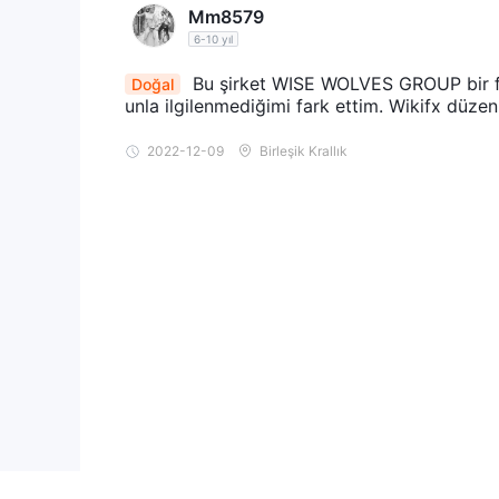
Mm8579
6-10 yıl
Bu şirket WISE WOLVES GROUP bir fore
Doğal
unla ilgilenmediğimi fark ettim. Wikifx düzenle
2022-12-09
Birleşik Krallık