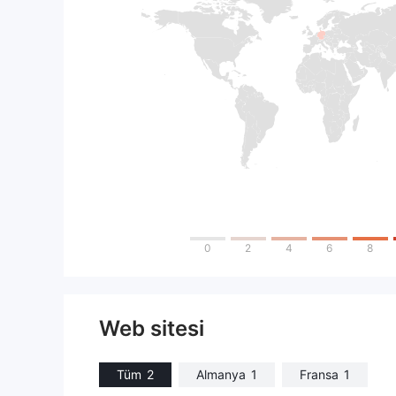
0
2
4
6
8
Web sitesi
Tüm
2
Almanya
1
Fransa
1