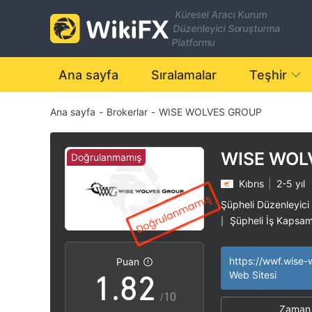
1
Küresel Aracı Kurum
Düzenleyici Soruşturma
2
Platformu
3
Ana sayfa
Sıralamalar
Teşhir
Ana sayfa
-
Brokerlar
-
WISE WOLVES GROUP
4
5
WISE WOL
Doğrulanmamış
Kıbrıs
|
2-5 yıl
6
0
Şüpheli Düzenleyici
Şüpheli İş Kapsam
|
0
7
1
Yüksek düzeyde po
|
https://wwf.wise-
Puan
1
.
8
2
Web Sitesi
/10
Zaman 