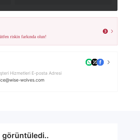
3
tfen riskin farkında olun!
teri Hizmetleri E-posta Adresi
fice@wise-wolves.com
tişim Numarası
5725355255
ket Web Sitesi
tps://wwf.wise-wolves.com/
 görüntüledi..