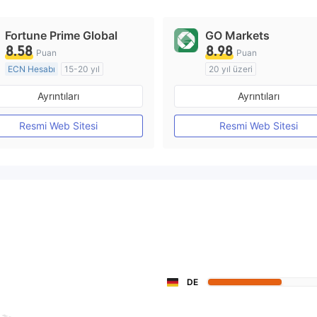
Fortune Prime Global
GO Markets
8.58
8.98
Puan
Puan
ECN Hesabı
15-20 yıl
20 yıl üzeri
Düzenleyici Ülke/Bölge: Avustralya
Ayrıntıları
Ayrıntıları
Pazar Yapıcılık (MM)
Pazar Yapıcılık (MM)
MT4 Tam Lisans
cTrader
Resmi Web Sitesi
Resmi Web Sitesi
DE