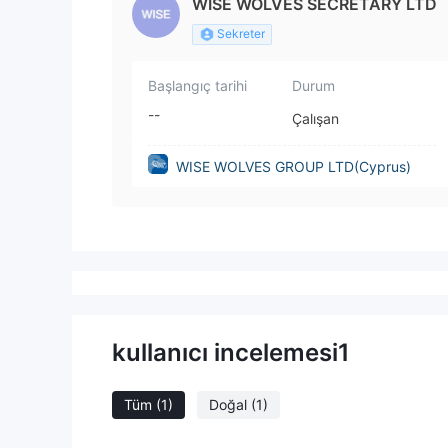
WISE WOLVES SECRETARY LTD
Sekreter
Başlangıç tarihi
Durum
--
Çalışan
WISE WOLVES GROUP LTD(Cyprus)
kullanıcı incelemesi
1
Tüm
(1)
Doğal
(1)