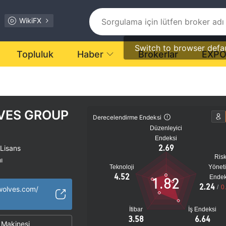
WikiFX
Switch to browser defa
Topluluk
Haber
Brokerlar
EXP
VES GROUP
Derecelendirme Endeksi
Düzenleyici
Endeksi
2.69
 Lisans
Ris
ı
Teknoloji
Yönet
tansiyel risk
4.52
Endek
1.82
2.24
/
0
wolves.com/
İtibar
İş Endeksi
3.58
6.64
Makinesi