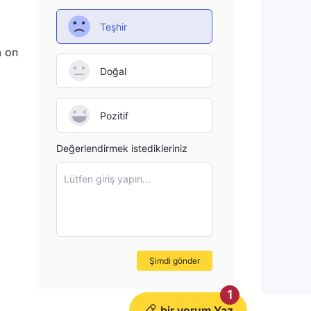
Teşhir
a on
Doğal
Pozitif
Değerlendirmek istedikleriniz
Lütfen giriş yapın...
Şimdi gönder
1
bir yorum Yaz