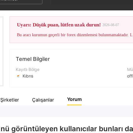
Uyarı: Düşük puan, lütfen uzak durun!
2026-08-07
Bu aracı kurumun geçerli bir forex düzenlemesi bulunmamaktadır. Lü
Temel Bilgiler
Kayıtlı Bölge
Müş
Kıbrıs
of
İşletme Dönemi
İle
2-5 yıl
+3
Yorum
i Şirketler
Çalışanlar
Şirket Adı
Şir
WISE WOLVES GROUP Ltd
ht
nü görüntüleyen kullanıcılar bunları da