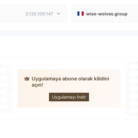
3.120.109.147
wise-wolves.group
Uygulamaya abone olarak kilidini
açın!
WISE WOLVES
GROUP
Uygulamayı İndir