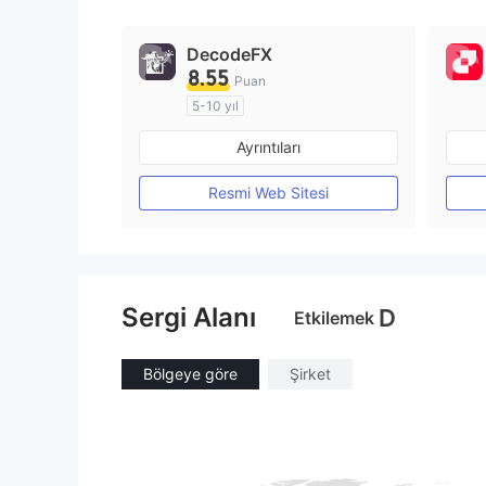
DecodeFX
8.55
Puan
5-10 yıl
Düzenleyici Ülke/Bölge: Avustralya
Ayrıntıları
Pazar Yapıcılık (MM)
MT4 Tam Lisans
Resmi Web Sitesi
Sergi Alanı
D
Etkilemek
Bölgeye göre
Şirket