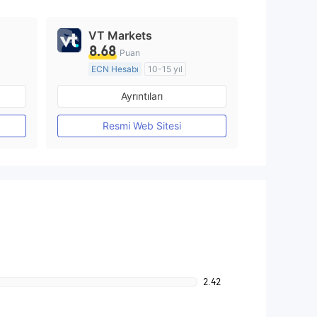
VT Markets
8.68
Puan
ECN Hesabı
10-15 yıl
Düzenleyici Ülke/Bölge: Avustralya
Düzenleyici Ülke/Bölge: Avustralya
Ayrıntıları
Pazar Yapıcılık (MM)
MT4 Tam Lisans
Resmi Web Sitesi
2.42