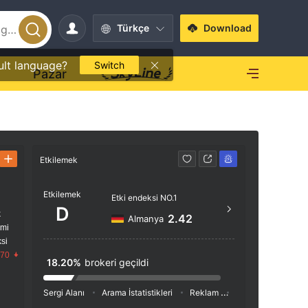
Türkçe
Download
ult language?
Switch
O
Pazar
Etkilemek
İletişim
Etkilemek
+357
Etki endeksi NO.1
D
k
https
2.42
Almanya
imi
66-68 
si
rkou D
.70
18.20%
brokeri geçildi
03 Lim
Sergi Alanı
Arama İstatistikleri
Reklam
Sosyal Medya İnde