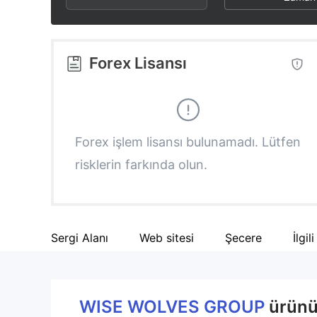
2
9
3
3
4
Forex Lisansı
4
5
5
6
Forex işlem lisansı bulunamadı. Lütfen
risklerin farkında olun.
6
7
7
8
Sergi Alanı
Web sitesi
Şecere
İlgil
8
9
9
WISE WOLVES GROUP
ürünü